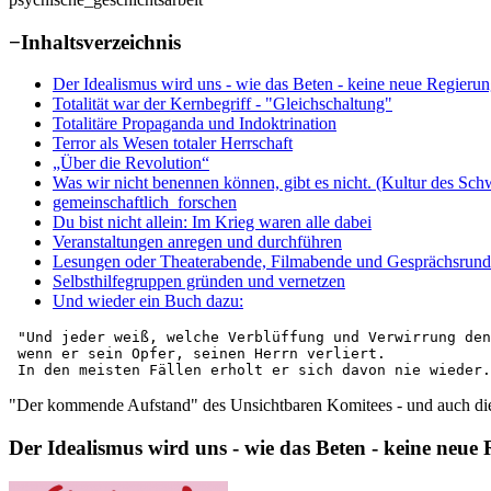
−
Inhaltsverzeichnis
Der Idealismus wird uns - wie das Beten - keine neue Regierun
Totalität war der Kernbegriff - "Gleichschaltung"
Totalitäre Propaganda und Indoktrination
Terror als Wesen totaler Herrschaft
„Über die Revolution“
Was wir nicht benennen können, gibt es nicht. (Kultur des Sch
gemeinschaftlich_forschen
Du bist nicht allein: Im Krieg waren alle dabei
Veranstaltungen anregen und durchführen
Lesungen oder Theaterabende, Filmabende und Gesprächsrun
Selbsthilfegruppen gründen und vernetzen
Und wieder ein Buch dazu:
 "Und jeder weiß, welche Verblüffung und Verwirrung den
 wenn er sein Opfer, seinen Herrn verliert. 

 In den meisten Fällen erholt er sich davon nie wieder.
"Der kommende Aufstand" des Unsichtbaren Komitees - und auch d
Der Idealismus wird uns - wie das Beten - keine neue