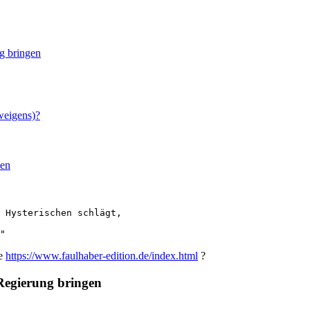
g bringen
weigens)?
den
 Hysterischen schlägt, 

"
ie
https://www.faulhaber-edition.de/index.html
?
 Regierung bringen