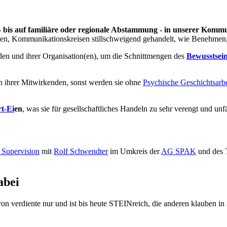
 bis auf familiäre oder regionale Abstammung - in unserer Kommu
ben, Kommunikationskreisen stillschweigend gehandelt, wie Benehmen,
den und ihrer Organisation(en), um die Schnittmengen des
Bewusstsei
 ihrer Mitwirkenden, sonst werden sie ohne
Psychische Geschichtsarbe
t-Ei
en
, was sie für gesellschaftliches Handeln zu sehr verengt und unf
e Supervision
mit
Rolf Schwendter
im Umkreis der
AG SPAK
und des 
abei
avon verdiente nur und ist bis heute STEINreich, die anderen klauben 