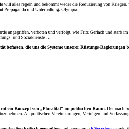
ls
will alles regeln und bekommt weder die Reduzierung von Kriegen, 
 mit Propaganda und Unterhaltung: Olympia!
urde angegriffen, verboten und verfolgt, wie Fritz Gerlach und starb i
ttungs- und Sozialdienste …
ität befassen, die uns die Systeme unserer Rüstungs-Regierungen b
rat ein Konzept von „Pluralität“ im politischen Raum.
Demnach bes
en einzunehmen. An politischen Vereinbarungen, Verträgen und Verfassun
Demokratien kritisch gegenüber
und bevorzugte
Rätesysteme
sowie 