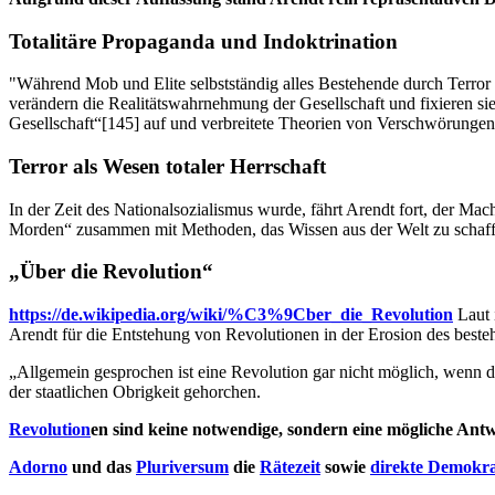
Totalitäre Propaganda und Indoktrination
"Während Mob und Elite selbstständig alles Bestehende durch Terror
verändern die Realitätswahrnehmung der Gesellschaft und fixieren s
Gesellschaft“[145] auf und verbreitete Theorien von Verschwörungen 
Terror als Wesen totaler Herrschaft
In der Zeit des Nationalsozialismus wurde, fährt Arendt fort, der Mac
Morden“ zusammen mit Methoden, das Wissen aus der Welt zu schaff
„Über die Revolution“
https://de.wikipedia.org/wiki/%C3%9Cber_die_Revolution
Laut 
Arendt für die Entstehung von Revolutionen in der Erosion des best
„Allgemein gesprochen ist eine Revolution gar nicht möglich, wenn die
der staatlichen Obrigkeit gehorchen.
Revolution
en sind keine notwendige, sondern eine mögliche Ant
Adorno
und das
Pluriversum
die
Rätezeit
sowie
direkte Demokra