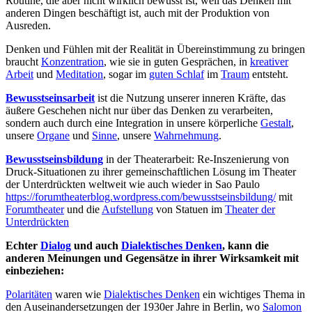
Routine, die aber nicht wirklich bewusst ist, weil das Denken mit
anderen Dingen beschäftigt ist, auch mit der Produktion von
Ausreden.
Denken und Fühlen mit der Realität in Übereinstimmung zu bringen
braucht
Konzentration
, wie sie in guten Gesprächen, in
kreativer
Arbeit
und
Meditation
, sogar im
guten Schlaf
im
Traum
entsteht.
Bewusstseinsarbeit
ist die Nutzung unserer inneren Kräfte, das
äußere Geschehen nicht nur über das Denken zu verarbeiten,
sondern auch durch eine Integration in unsere körperliche
Gestalt
,
unsere
Organe
und
Sinne
, unsere
Wahrnehmung
.
Bewusstseinsbildung
in der Theaterarbeit: Re-Inszenierung von
Druck-Situationen zu ihrer gemeinschaftlichen Lösung im Theater
der Unterdrückten weltweit wie auch wieder in Sao Paulo
https://forumtheaterblog.wordpress.com/bewusstseinsbildung/
mit
Forumtheater
und die
Aufstellung
von Statuen im
Theater der
Unterdrückten
Echter
Dialog
und auch
Dialektisches Denken
, kann die
anderen Meinungen und Gegensätze in ihrer Wirksamkeit mit
einbeziehen:
Polaritäten
waren wie
Dialektisches Denken
ein wichtiges Thema in
den Auseinandersetzungen der 1930er Jahre in Berlin, wo
Salomon