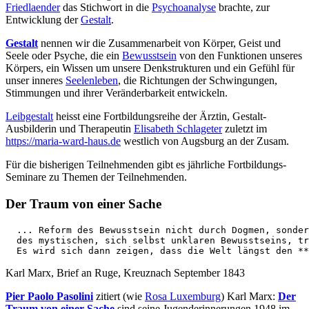
Friedlaender
das Stichwort in die
Psychoanalyse
brachte, zur
Entwicklung der
Gestalt
.
Gestalt
nennen wir die Zusammenarbeit von Körper, Geist und
Seele oder Psyche, die ein
Bewusstsein
von den Funktionen unseres
Körpers, ein Wissen um unsere Denkstrukturen und ein Gefühl für
unser inneres
Seelenleben
, die Richtungen der Schwingungen,
Stimmungen und ihrer Veränderbarkeit entwickeln.
Leibgestalt
heisst eine Fortbildungsreihe der Ärztin, Gestalt-
Ausbilderin und Therapeutin
Elisabeth Schlageter
zuletzt im
https://maria-ward-haus.de
westlich von Augsburg an der Zusam.
Für die bisherigen Teilnehmenden gibt es jährliche Fortbildungs-
Seminare zu Themen der Teilnehmenden.
Der Traum von einer Sache
  ... Reform des Bewusstsein nicht durch Dogmen, sonder
  des mystischen, sich selbst unklaren Bewusstseins, tr
  Es wird sich dann zeigen, dass die Welt längst den **
Karl Marx, Brief an Ruge, Kreuznach September 1843
Pier Paolo Pasolini
zitiert (wie
Rosa Luxemburg
) Karl Marx:
Der
Traum von einer Sache
sind seine Jugenderinnerungen 1948 im