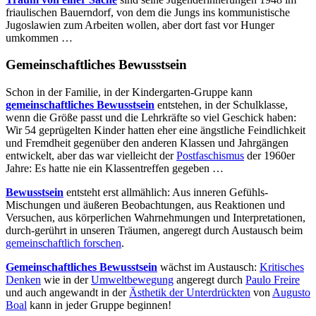
friaulischen Bauerndorf, von dem die Jungs ins kommunistische
Jugoslawien zum Arbeiten wollen, aber dort fast vor Hunger
umkommen …
Gemeinschaftliches Bewusstsein
Schon in der Familie, in der Kindergarten-Gruppe kann
gemeinschaftliches Bewusstsein
entstehen, in der Schulklasse,
wenn die Größe passt und die Lehrkräfte so viel Geschick haben:
Wir 54 geprügelten Kinder hatten eher eine ängstliche Feindlichkeit
und Fremdheit gegenüber den anderen Klassen und Jahrgängen
entwickelt, aber das war vielleicht der
Postfaschismus
der 1960er
Jahre: Es hatte nie ein Klassentreffen gegeben …
Bewusstsein
entsteht erst allmählich: Aus inneren Gefühls-
Mischungen und äußeren Beobachtungen, aus Reaktionen und
Versuchen, aus körperlichen Wahrnehmungen und Interpretationen,
durch-gerührt in unseren Träumen, angeregt durch Austausch beim
gemeinschaftlich forschen
.
Gemeinschaftliches Bewusstsein
wächst im Austausch:
Kritisches
Denken
wie in der
Umweltbewegung
angeregt durch
Paulo Freire
und auch angewandt in der
Ästhetik der Unterdrückten
von
Augusto
Boal
kann in jeder Gruppe beginnen!