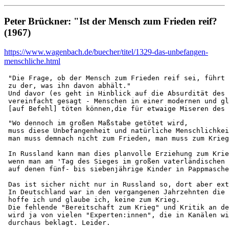
Peter Brückner: "Ist der Mensch zum Frieden reif?
(1967)
https://www.wagenbach.de/buecher/titel/1329-das-unbefangen-
menschliche.html
 "Die Frage, ob der Mensch zum Frieden reif sei, führt 
 zu der, was ihn davon abhält." 

 Und davor (es geht in Hinblick auf die Absurdität des 
 vereinfacht gesagt - Menschen in einer modernen und gl
 [auf Befehl] töten können,die für etwaige Miseren des 
 "Wo dennoch im großen Maßstabe getötet wird, 

 muss diese Unbefangenheit und natürliche Menschlichkei
 man muss demnach nicht zum Frieden, man muss zum Krieg
 In Russland kann man dies planvolle Erziehung zum Krie
 wenn man am 'Tag des Sieges im großen vaterländischen 
 auf denen fünf- bis siebenjährige Kinder in Pappmasche
 Das ist sicher nicht nur in Russland so, dort aber ext
 In Deutschland war in den vergangenen Jahrzehnten die 
 hoffe ich und glaube ich, keine zum Krieg. 

 Die fehlende "Bereitschaft zum Krieg" und Kritik an de
 wird ja von vielen "Experten:innen", die in Kanälen wi
 durchaus beklagt. Leider.