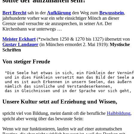
sollte der aufzuhalten sein?
Bert Brecht
sah in der
Aufklärung
den Weg zum
Bewusstsein
,
jahrhunderte vorher war ein sehr einsichtiger Mönch an dieser
Grenze und versuchte sie anzusprechen, in seiner Art. Der
Kirchenbann war unterwegs …
Meister Eckhart
(*zwischen 1250 & 1270 bis 1327) übersetzt von
Gustav Landauer
(in München ermordet 2. Mai 1919):
Mystische
Schriften
Von stetiger Freude
 "Die Seele hat etwas in sich, ein Fünklein der Vernünf
 und in dies Fünklein versetzt man das Bild der Seele a
 und es ist auch Erkennen in unsern Seelen, das äußern 
 nämlich das sinnliche und Verstandeserkennen, 

 das in Gleichnissen und in der Sprache vor sich geht, 
Unsere Kultur setzt auf Erziehung und Wissen,
spricht viel von Bildung, meint damit oft die berufliche
Halbbildung
,
spricht aber wenig über das bewusste Sein:
Wenn wir nur funktionieren, laufen wir auf einer automatischen