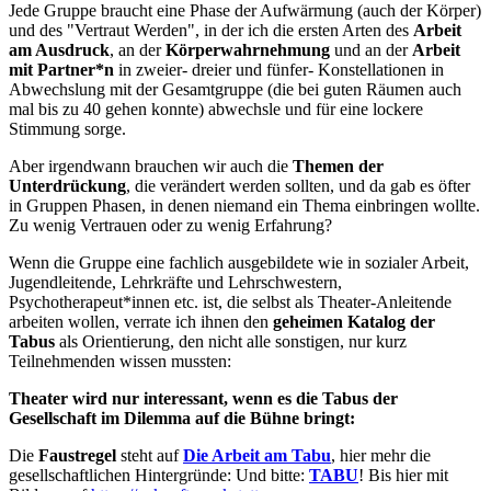
Jede Gruppe braucht eine Phase der Aufwärmung (auch der Körper)
und des "Vertraut Werden", in der ich die ersten Arten des
Arbeit
am Ausdruck
, an der
Körperwahrnehmung
und an der
Arbeit
mit Partner*n
in zweier- dreier und fünfer- Konstellationen in
Abwechslung mit der Gesamtgruppe (die bei guten Räumen auch
mal bis zu 40 gehen konnte) abwechsle und für eine lockere
Stimmung sorge.
Aber irgendwann brauchen wir auch die
Themen der
Unterdrückung
, die verändert werden sollten, und da gab es öfter
in Gruppen Phasen, in denen niemand ein Thema einbringen wollte.
Zu wenig Vertrauen oder zu wenig Erfahrung?
Wenn die Gruppe eine fachlich ausgebildete wie in sozialer Arbeit,
Jugendleitende, Lehrkräfte und Lehrschwestern,
Psychotherapeut*innen etc. ist, die selbst als Theater-Anleitende
arbeiten wollen, verrate ich ihnen den
geheimen Katalog der
Tabus
als Orientierung, den nicht alle sonstigen, nur kurz
Teilnehmenden wissen mussten:
Theater wird nur interessant, wenn es die Tabus der
Gesellschaft im Dilemma auf die Bühne bringt:
Die
Faustregel
steht auf
Die Arbeit am Tabu
, hier mehr die
gesellschaftlichen Hintergründe: Und bitte:
TABU
! Bis hier mit