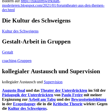
Bildern auf
https://zukunftswerkstatt-
moderieren.blogspot.com/2021/01/forumtheater-aus-den-themen-
der.html
Die Kultur des Schweigens
Kultur des Schweigens
Gestalt-Arbeit in Gruppen
Gestalt
coaching-Gruppen
kollegialer Austausch und Supervision
kollegialer Austausch und
Supervision
Augusto Boal
und das
Theater der Unterdrückten
im Stil der
Pädagogik der Unterdrückten
von
Paulo Freire
mit meiner
Ergänzung zur
Arbeit am Tabu
und der
Bewusstseinsbildung
in der
Ecopedagogy
die in die
Kritische Theorie
wirkte: Gegen
die
Kultur des Schweigens
.