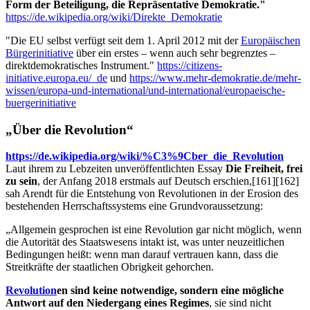
Form der Beteiligung, die Repräsentative Demokratie."
https://de.wikipedia.org/wiki/Direkte_Demokratie
"Die EU selbst verfügt seit dem 1. April 2012 mit der
Europäischen
Bürgerinitiative
über ein erstes – wenn auch sehr begrenztes –
direktdemokratisches Instrument."
https://citizens-
initiative.europa.eu/_de
und
https://www.mehr-demokratie.de/mehr-
wissen/europa-und-international/und-international/europaeische-
buergerinitiative
„Über die Revolution“
https://de.wikipedia.org/wiki/%C3%9Cber_die_Revolution
Laut ihrem zu Lebzeiten unveröffentlichten Essay
Die Freiheit, frei
zu sein
, der Anfang 2018 erstmals auf Deutsch erschien,[161][162]
sah Arendt für die Entstehung von Revolutionen in der Erosion des
bestehenden Herrschaftssystems eine Grundvoraussetzung:
„Allgemein gesprochen ist eine Revolution gar nicht möglich, wenn
die Autorität des Staatswesens intakt ist, was unter neuzeitlichen
Bedingungen heißt: wenn man darauf vertrauen kann, dass die
Streitkräfte der staatlichen Obrigkeit gehorchen.
Revolution
en sind keine notwendige, sondern eine mögliche
Antwort auf den Niedergang eines Regimes
, sie sind nicht