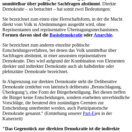
unmittelbar über politische Sachfragen abstimmt
. Direkte
Demokratie – so betrachtet – hat somit zwei Bedeutungen:
Sie bezeichnet zum einen eine Herrschaftsform, in der die Macht
direkt vom Volk in Abstimmungen ausgeübt wird, ohne
Repräsentanten und repräsentative Übertragungsmechanismen.
Formen davon sind die
Basisdemokratie
oder
Anarchie
.
Sie bezeichnet zum anderen einzelne politische
Entscheidungsverfahren, bei denen das Volk unmittelbar über
Sachfragen abstimmt, in einer ansonsten repräsentativen
Demokratie. Dies wird aufgrund der Kombination von Elementen
direkter und indirekter Demokratie auch als halbdirekte oder
plebiszitäre Demokratie bezeichnet.
In Abgrenzung zur direkten Demokratie steht die Deliberative
Demokratie (entlehnt von lateinisch deliberatio ‚Beratschlagung,
Überlegung‘), eine Form der Bürgerbeteiligung. Bei diesen treffen
die Bürger keine Entscheidungen, sondern erarbeiten unverbindliche
Vorschläge, die beratend den zuständigen Gremien zur
Entscheidung unterbreitet werden, auch Partizipatorische
Demokratie genannt." (Entstehung unserer
Part-Ei
en in der
Kaiserzeit)
"Das Gegenstück zur direkten Demokratie ist die indirekte