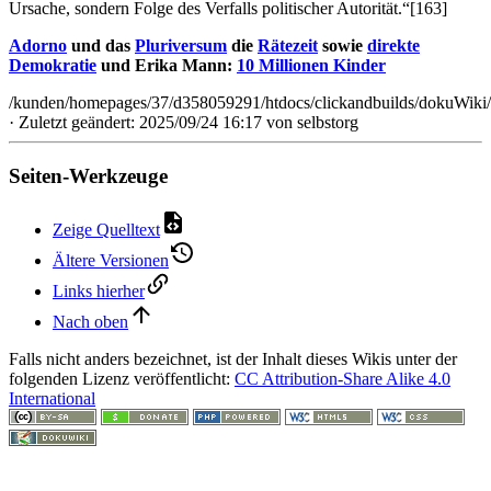
Ursache, sondern Folge des Verfalls politischer Autorität.“[163]
Adorno
und das
Pluriversum
die
Rätezeit
sowie
direkte
Demokratie
und Erika Mann:
10 Millionen Kinder
/kunden/homepages/37/d358059291/htdocs/clickandbuilds/dokuWiki/
· Zuletzt geändert: 2025/09/24 16:17 von
selbstorg
Seiten-Werkzeuge
Zeige Quelltext
Ältere Versionen
Links hierher
Nach oben
Falls nicht anders bezeichnet, ist der Inhalt dieses Wikis unter der
folgenden Lizenz veröffentlicht:
CC Attribution-Share Alike 4.0
International