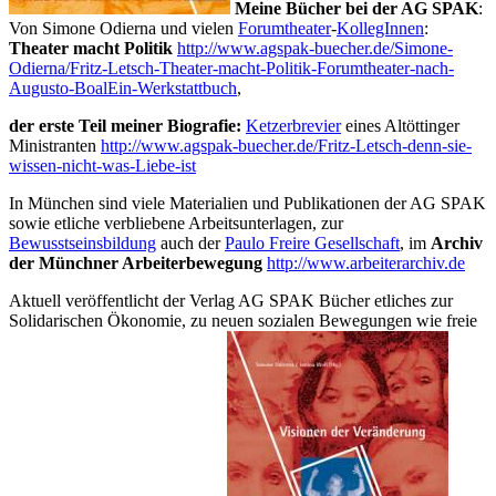
Meine Bücher bei der AG SPAK
:
Von Simone Odierna und vielen
Forumtheater
-
KollegInnen
:
Theater macht Politik
http://www.agspak-buecher.de/Simone-
Odierna/Fritz-Letsch-Theater-macht-Politik-Forumtheater-nach-
Augusto-BoalEin-Werkstattbuch
,
der erste Teil meiner Biografie:
Ketzerbrevier
eines Altöttinger
Ministranten
http://www.agspak-buecher.de/Fritz-Letsch-denn-sie-
wissen-nicht-was-Liebe-ist
In München sind viele Materialien und Publikationen der AG SPAK
sowie etliche verbliebene Arbeitsunterlagen, zur
Bewusstseinsbildung
auch der
Paulo Freire Gesellschaft
, im
Archiv
der Münchner Arbeiterbewegung
http://www.arbeiterarchiv.de
Aktuell veröffentlicht der Verlag AG SPAK Bücher etliches zur
Solidarischen Ökonomie, zu neuen sozialen Bewegungen wie freie