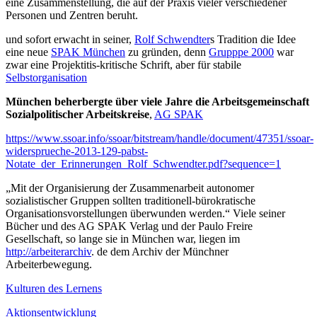
eine Zusammenstellung, die auf der Praxis vieler verschiedener
Personen und Zentren beruht.
und sofort erwacht in seiner,
Rolf Schwendter
s Tradition die Idee
eine neue
SPAK München
zu gründen, denn
Grupppe 2000
war
zwar eine Projektitis-kritische Schrift, aber für stabile
Selbstorganisation
München beherbergte über viele Jahre die Arbeitsgemeinschaft
Sozialpolitischer Arbeitskreise
,
AG SPAK
https://www.ssoar.info/ssoar/bitstream/handle/document/47351/ssoar-
widersprueche-2013-129-pabst-
Notate_der_Erinnerungen_Rolf_Schwendter.pdf?sequence=1
„Mit der Organisierung der Zusam­menarbeit autonomer
sozialistischer Gruppen sollten traditionell-bürokratische
Organisationsvorstellungen überwunden werden.“ Viele seiner
Bücher und des AG SPAK Verlag und der Paulo Freire
Gesellschaft, so lange sie in München war, liegen im
http://arbeiterarchiv
. de dem Archiv der Münchner
Arbeiterbewegung.
Kulturen des Lernens
Aktionsentwicklung