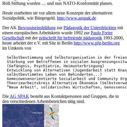
Böll-Stiftung wurden … und nun NATO-Konformität planen.
Heute erarbeiten sie vor allem neue Konzepte der alternativen
Sozialpolitik, wie Bürgergeld.
http://www.agspak.de
Der AK
Bewusstseinsbildung
zur
Pädagogik der Unterdrückten
mit
einem europäischen Arbeitskreis wurde 1992 zur
Paulo Freire
Gesellschaft
mit der
zeitschrift für befreiende pädagogik
1993-2000,
heute arbeitet der e.V. mit Sitz in Berlin
http://www.pfg-berlin.org
im Umkreis von
  Selbstbestimmung und Selbstorganisation in der freien
  Stärkung von Betroffenen in sozialen Ausgrenzungssitu
  (Gefängnis, Psychiatrie, Heimunterbringung)

  Entwicklung von Alternativen (Jugendarbeit statt Knas
  selbstbestimmtes Leben von Behinderten...)

  Gemeinwesenorientierte Sozialarbeit und Community Org
  Theoriearbeitskreis Alternative Ökonomie (Selbstverwa
  “Neue Arbeit", solidarisches Wirtschaften, Genossensc
Die
AG SPAK
besteht aus Kontaktpersonen und Gruppen, die in
den verschiedenen Arbeitsbereichen tätig sind.