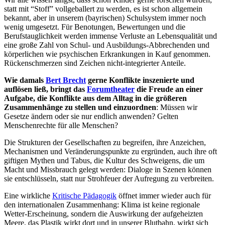
statt mit “Stoff” vollgeballert zu werden, es ist schon allgemein
bekannt, aber in unserem (bayrischen) Schulsystem immer noch
wenig umgesetzt. Für Benotungen, Bewertungen und die
Berufstauglichkeit werden immense Verluste an Lebensqualität und
eine große Zahl von Schul- und Ausbildungs-Abbrechenden und
körperlichen wie psychischen Erkrankungen in Kauf genommen.
Rückenschmerzen sind Zeichen nicht-integrierter Anteile.
Wie damals
Bert Brecht
gerne Konflikte inszenierte und
auflösen ließ, bringt das
Forumtheater
die Freude an einer
Aufgabe, die Konflikte aus dem Alltag in die größeren
Zusammenhänge zu stellen und einzuordnen
: Müssen wir
Gesetze ändern oder sie nur endlich anwenden? Gelten
Menschenrechte für alle Menschen?
Die Strukturen der Gesellschaften zu begreifen, ihre Anzeichen,
Mechanismen und Veränderungspunkte zu ergründen, auch ihre oft
giftigen Mythen und Tabus, die Kultur des Schweigens, die um
Macht und Missbrauch gelegt werden: Dialoge in Szenen können
sie entschlüsseln, statt nur Strohfeuer der Aufregung zu verbreiten.
Eine wirkliche
Kritische Pädagogik
öffnet immer wieder auch für
den internationalen Zusammenhang: Klima ist keine regionale
Wetter-Erscheinung, sondern die Auswirkung der aufgeheizten
Meere, das Plastik wirkt dort und in unserer Blutbahn, wirkt sich