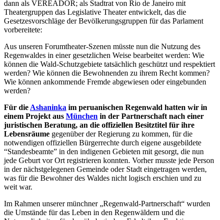
dann als VEREADOR; als Stadtrat von Rio de Janeiro mit
Theatergruppen das Legislative Theater entwickelt, das die
Gesetzesvorschläge der Bevölkerungsgruppen für das Parlament
vorbereitete:
Aus unseren Forumtheater-Szenen müsste nun die Nutzung des
Regenwaldes in einer gesetzlichen Weise bearbeitet werden: Wie
können die Wald-Schutzgebiete tatsächlich geschützt und respektiert
werden? Wie können die Bewohnenden zu ihrem Recht kommen?
Wie können ankommende Fremde abgewiesen oder eingebunden
werden?
Für die
Ashaninka
im peruanischen Regenwald hatten wir in
einem Projekt aus
München
in der Partnerschaft nach einer
juristischen Beratung, an die offiziellen Besitztitel für ihre
Lebensräume
gegenüber der Regierung zu kommen, für die
notwendigen offiziellen Bürgerrechte durch eigene ausgebildete
“Standesbeamte” in den indigenen Gebieten mit gesorgt, die nun
jede Geburt vor Ort registrieren konnten. Vorher musste jede Person
in der nächstgelegenen Gemeinde oder Stadt eingetragen werden,
was für die Bewohner des Waldes nicht logisch erschien und zu
weit war.
Im Rahmen unserer münchner „Regenwald-Partnerschaft“ wurden
die Umstände für das Leben in den Regenwäldern und die