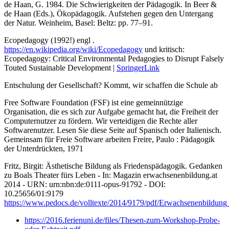
de Haan, G. 1984. Die Schwierigkeiten der Pädagogik. In Beer &
de Haan (Eds.), Ökopädagogik. Aufstehen gegen den Untergang
der Natur. Weinheim, Basel: Beltz: pp. 77–91.
Ecopedagogy (1992!) engl .
https://en.wikipedia.org/wiki/Ecopedagogy
und kritisch:
Ecopedagogy: Critical Environmental Pedagogies to Disrupt Falsely
Touted Sustainable Development |
SpringerLink
Entschulung der Gesellschaft? Kommt, wir schaffen die Schule ab
Free Software Foundation (FSF) ist eine gemeinnützige
Organisation, die es sich zur Aufgabe gemacht hat, die Freiheit der
Computernutzer zu fördern. Wir verteidigen die Rechte aller
Softwarenutzer. Lesen Sie diese Seite auf Spanisch oder Italienisch.
Gemeinsam für Freie Software arbeiten Freire, Paulo : Pädagogik
der Unterdrückten, 1971
Fritz, Birgit: Ästhetische Bildung als Friedenspädagogik. Gedanken
zu Boals Theater fürs Leben - In: Magazin erwachsenenbildung.at
2014 - URN: urn:nbn:de:0111-opus-91792 - DOI:
10.25656/01:9179
https://www.pedocs.de/volltexte/2014/9179/pdf/Erwachsenenbildun
https://2016.ferienuni.de/files/Thesen-zum-Workshop-Probe-