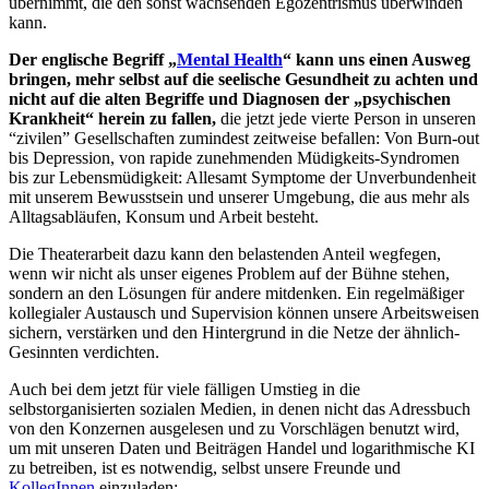
übernimmt, die den sonst wachsenden Egozentrismus überwinden
kann.
Der englische Begriff „
Mental Health
“ kann uns einen Ausweg
bringen, mehr selbst auf die seelische Gesundheit zu achten und
nicht auf die alten Begriffe und Diagnosen der „psychischen
Krankheit“ herein zu fallen,
die jetzt jede vierte Person in unseren
“zivilen” Gesellschaften zumindest zeitweise befallen: Von Burn-out
bis Depression, von rapide zunehmenden Müdigkeits-Syndromen
bis zur Lebensmüdigkeit: Allesamt Symptome der Unverbundenheit
mit unserem Bewusstsein und unserer Umgebung, die aus mehr als
Alltagsabläufen, Konsum und Arbeit besteht.
Die Theaterarbeit dazu kann den belastenden Anteil wegfegen,
wenn wir nicht als unser eigenes Problem auf der Bühne stehen,
sondern an den Lösungen für andere mitdenken. Ein regelmäßiger
kollegialer Austausch und Supervision können unsere Arbeitsweisen
sichern, verstärken und den Hintergrund in die Netze der ähnlich-
Gesinnten verdichten.
Auch bei dem jetzt für viele fälligen Umstieg in die
selbstorganisierten sozialen Medien, in denen nicht das Adressbuch
von den Konzernen ausgelesen und zu Vorschlägen benutzt wird,
um mit unseren Daten und Beiträgen Handel und logarithmische KI
zu betreiben, ist es notwendig, selbst unsere Freunde und
KollegInnen
einzuladen: