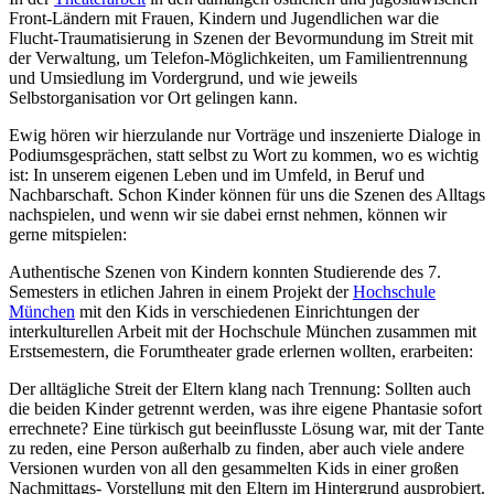
Front-Ländern mit Frauen, Kindern und Jugendlichen war die
Flucht-Traumatisierung in Szenen der Bevormundung im Streit mit
der Verwaltung, um Telefon-Möglichkeiten, um Familientrennung
und Umsiedlung im Vordergrund, und wie jeweils
Selbstorganisation vor Ort gelingen kann.
Ewig hören wir hierzulande nur Vorträge und inszenierte Dialoge in
Podiumsgesprächen, statt selbst zu Wort zu kommen, wo es wichtig
ist: In unserem eigenen Leben und im Umfeld, in Beruf und
Nachbarschaft. Schon Kinder können für uns die Szenen des Alltags
nachspielen, und wenn wir sie dabei ernst nehmen, können wir
gerne mitspielen:
Authentische Szenen von Kindern konnten Studierende des 7.
Semesters in etlichen Jahren in einem Projekt der
Hochschule
München
mit den Kids in verschiedenen Einrichtungen der
interkulturellen Arbeit mit der Hochschule München zusammen mit
Erstsemestern, die Forumtheater grade erlernen wollten, erarbeiten:
Der alltägliche Streit der Eltern klang nach Trennung: Sollten auch
die beiden Kinder getrennt werden, was ihre eigene Phantasie sofort
errechnete? Eine türkisch gut beeinflusste Lösung war, mit der Tante
zu reden, eine Person außerhalb zu finden, aber auch viele andere
Versionen wurden von all den gesammelten Kids in einer großen
Nachmittags- Vorstellung mit den Eltern im Hintergrund ausprobiert.