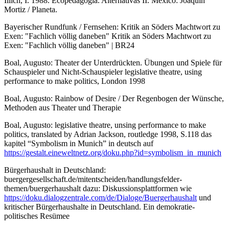
Illich, I. 1988. Ecopedagogia. Alternativas II. Mexico: Joaquín
Mortiz / Planeta.
Bayerischer Rundfunk / Fernsehen: Kritik an Söders Machtwort zu
Exen: "Fachlich völlig daneben" Kritik an Söders Machtwort zu
Exen: "Fachlich völlig daneben" | BR24
Boal, Augusto: Theater der Unterdrückten. Übungen und Spiele für
Schauspieler und Nicht-Schauspieler legislative theatre, using
performance to make politics, London 1998
Boal, Augusto: Rainbow of Desire / Der Regenbogen der Wünsche,
Methoden aus Theater und Therapie
Boal, Augusto: legislative theatre, unsing performance to make
politics, translated by Adrian Jackson, routledge 1998, S.118 das
kapitel “Symbolism in Munich” in deutsch auf
https://gestalt.eineweltnetz.org/doku.php?id=symbolism_in_munich
Bürgerhaushalt in Deutschland:
buergergesellschaft.de/mitentscheiden/handlungsfelder-
themen/buergerhaushalt dazu: Diskussionsplattformen wie
https://doku.dialogzentrale.com/de/Dialoge/Buergerhaushalt
und
kritischer Bürgerhaushalte in Deutschland. Ein demokratie-
politisches Resümee