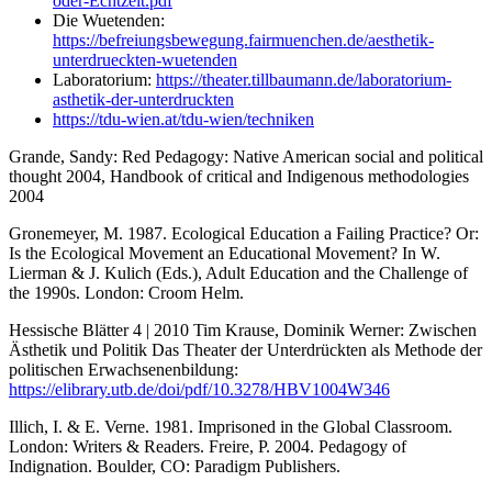
oder-Echtzeit.pdf
Die Wuetenden:
https://befreiungsbewegung.fairmuenchen.de/aesthetik-
unterdrueckten-wuetenden
Laboratorium:
https://theater.tillbaumann.de/laboratorium-
asthetik-der-unterdruckten
https://tdu-wien.at/tdu-wien/techniken
Grande, Sandy: Red Pedagogy: Native American social and political
thought 2004, Handbook of critical and Indigenous methodologies
2004
Gronemeyer, M. 1987. Ecological Education a Failing Practice? Or:
Is the Ecological Movement an Educational Movement? In W.
Lierman & J. Kulich (Eds.), Adult Education and the Challenge of
the 1990s. London: Croom Helm.
Hessische Blätter 4 | 2010 Tim Krause, Dominik Werner: Zwischen
Ästhetik und Politik Das Theater der Unterdrückten als Methode der
politischen Erwachsenenbildung:
https://elibrary.utb.de/doi/pdf/10.3278/HBV1004W346
Illich, I. & E. Verne. 1981. Imprisoned in the Global Classroom.
London: Writers & Readers. Freire, P. 2004. Pedagogy of
Indignation. Boulder, CO: Paradigm Publishers.