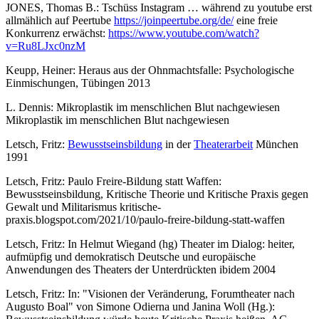
JONES, Thomas B.: Tschüss Instagram … während zu youtube erst
allmählich auf Peertube
https://joinpeertube.org/de/
eine freie
Konkurrenz erwächst:
https://www.youtube.com/watch?
v=Ru8LJxc0nzM
Keupp, Heiner: Heraus aus der Ohnmachtsfalle: Psychologische
Einmischungen, Tübingen 2013
L. Dennis: Mikroplastik im menschlichen Blut nachgewiesen
Mikroplastik im menschlichen Blut nachgewiesen
Letsch, Fritz:
Bewusstseinsbildung
in der
Theaterarbeit
München
1991
Letsch, Fritz: Paulo Freire-Bildung statt Waffen:
Bewusstseinsbildung, Kritische Theorie und Kritische Praxis gegen
Gewalt und Militarismus kritische-
praxis.blogspot.com/2021/10/paulo-freire-bildung-statt-waffen
Letsch, Fritz: In Helmut Wiegand (hg) Theater im Dialog: heiter,
aufmüpfig und demokratisch Deutsche und europäische
Anwendungen des Theaters der Unterdrückten ibidem 2004
Letsch, Fritz: In: "Visionen der Veränderung, Forumtheater nach
Augusto Boal" von Simone Odierna und Janina Woll (Hg.):