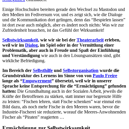
Einige Hochschulen bereiten gerade den Wechsel zu Mastodon und
den Medien im Fediversum vor, und es zeigt sich, wie die Dialoge
und die Kommunikation dort gelingen, denn das “Bespielen lassen”
ist dort zwar auch möglich, aber es ändert noch nichts: Was wir zur
Zufriedenheit brauchen, ist das Gefühl der Wirksamkeit!
Selbstwirksamkeit
, wie wir sie bei der
Theaterarbeit
erleben,
weil wir im
Dialog
, im Spiel oder in der Vermittlung einer
Problematik, aber auch in Freude und Spaß der Einfühlung
und Verständigung
wie auch in den Lösungsansätzen sind, gibt
wirkliche Befriedigung.
Im Bereich der
Selbsthilfe
und
Selbstorganisation
wurde die
Grundstruktur des Lernens im Sinne von von
Paulo Freire
lange als “
Empowerment
” übersetzt, weil wir in unserer
Sprache keine Entsprechung für die “Ermächtigung” gefunden
hatten:
Die Grundhaltung auch in der Sozialen Arbeit, jeweils die
Kräfte der Betroffenen zu stärken, statt immer nur begrenzte Hilfe
zu leisten: “Fischen lehren, statt Fische schenken” war einmal ein
Bild dazu, als noch mehr Fische in den Meeren waren, bevor die
Industrie-Fischerei sie reduzierte, worauf die Meeres-Anwohnenden
Fischer als “Piraten” reagierten …
Ermächtigung zur Selbstwirksamkeit