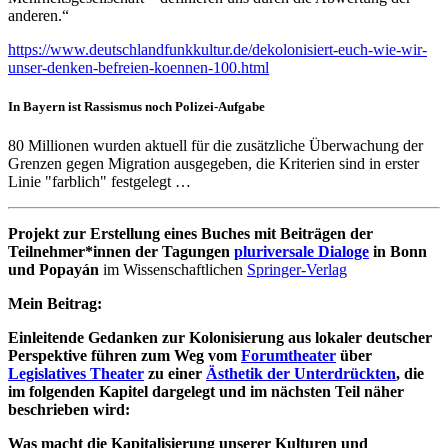
anderen.“
https://www.deutschlandfunkkultur.de/dekolonisiert-euch-wie-wir-
unser-denken-befreien-koennen-100.html
In Bayern ist Rassismus noch Polizei-Aufgabe
80 Millionen wurden aktuell für die zusätzliche Überwachung der
Grenzen gegen Migration ausgegeben, die Kriterien sind in erster
Linie "farblich" festgelegt …
Projekt zur Erstellung eines Buches mit Beiträgen der
Teilnehmer*innen der Tagungen
pluriversale Dialoge
in Bonn
und Popayán
im Wissenschaftlichen
Springer-Verlag
Mein Beitrag:
Einleitende Gedanken zur Kolonisierung aus lokaler deutscher
Perspektive führen zum Weg vom
Forumtheater
über
Legislatives Theater
zu einer
Ästhetik der Unterdrückten
, die
im folgenden Kapitel dargelegt und im nächsten Teil näher
beschrieben wird:
Was macht die Kapitalisierung unserer Kulturen und