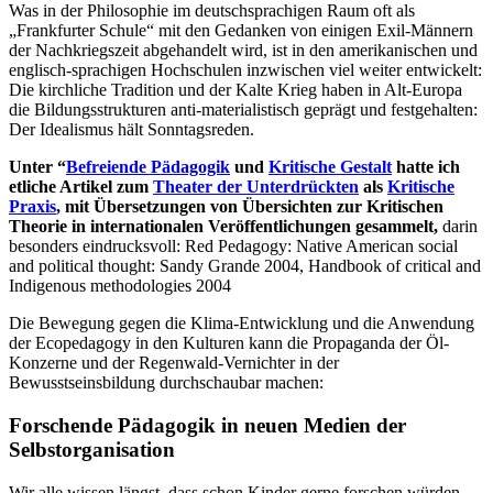
Was in der Philosophie im deutschsprachigen Raum oft als
„Frankfurter Schule“ mit den Gedanken von einigen Exil-Männern
der Nachkriegszeit abgehandelt wird, ist in den amerikanischen und
englisch-sprachigen Hochschulen inzwischen viel weiter entwickelt:
Die kirchliche Tradition und der Kalte Krieg haben in Alt-Europa
die Bildungsstrukturen anti-materialistisch geprägt und festgehalten:
Der Idealismus hält Sonntagsreden.
Unter “
Befreiende Pädagogik
und
Kritische Gestalt
hatte ich
etliche Artikel zum
Theater der Unterdrückten
als
Kritische
Praxis
, mit Übersetzungen von Übersichten zur Kritischen
Theorie in internationalen Veröffentlichungen gesammelt,
darin
besonders eindrucksvoll: Red Pedagogy: Native American social
and political thought: Sandy Grande 2004, Handbook of critical and
Indigenous methodologies 2004
Die Bewegung gegen die Klima-Entwicklung und die Anwendung
der Ecopedagogy in den Kulturen kann die Propaganda der Öl-
Konzerne und der Regenwald-Vernichter in der
Bewusstseinsbildung durchschaubar machen:
Forschende Pädagogik in neuen Medien der
Selbstorganisation
Wir alle wissen längst, dass schon Kinder gerne forschen würden,