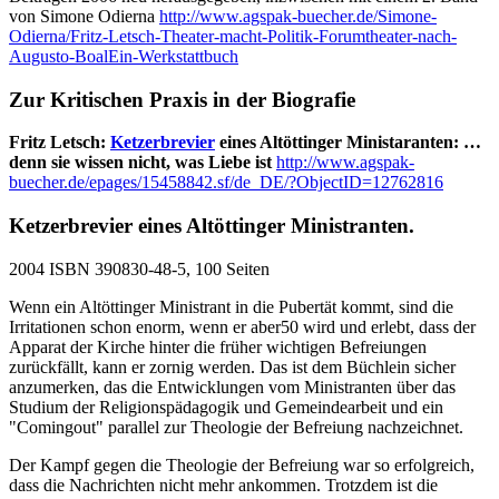
von Simone Odierna
http://www.agspak-buecher.de/Simone-
Odierna/Fritz-Letsch-Theater-macht-Politik-Forumtheater-nach-
Augusto-BoalEin-Werkstattbuch
Zur Kritischen Praxis in der Biografie
Fritz Letsch:
Ketzerbrevier
eines Altöttinger Ministaranten: …
denn sie wissen nicht, was Liebe ist
http://www.agspak-
buecher.de/epages/15458842.sf/de_DE/?ObjectID=12762816
Ketzerbrevier eines Altöttinger Ministranten.
2004 ISBN 390830-48-5, 100 Seiten
Wenn ein Altöttinger Ministrant in die Pubertät kommt, sind die
Irritationen schon enorm, wenn er aber50 wird und erlebt, dass der
Apparat der Kirche hinter die früher wichtigen Befreiungen
zurückfällt, kann er zornig werden. Das ist dem Büchlein sicher
anzumerken, das die Entwicklungen vom Ministranten über das
Studium der Religionspädagogik und Gemeindearbeit und ein
"Comingout" parallel zur Theologie der Befreiung nachzeichnet.
Der Kampf gegen die Theologie der Befreiung war so erfolgreich,
dass die Nachrichten nicht mehr ankommen. Trotzdem ist die