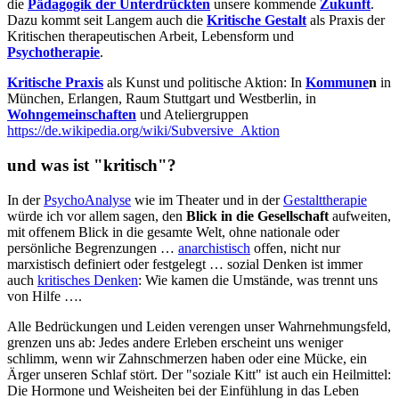
die
Pädagogik der Unterdrückten
unsere kommende
Zukunft
.
Dazu kommt seit Langem auch die
Kritische Gestalt
als Praxis der
Kritischen therapeutischen Arbeit, Lebensform und
Psychotherapie
.
Kritische Praxis
als Kunst und politische Aktion: In
Kommune
n
in
München, Erlangen, Raum Stuttgart und Westberlin, in
Wohngemeinschaften
und Ateliergruppen
https://de.wikipedia.org/wiki/Subversive_Aktion
und was ist "kritisch"?
In der
PsychoAnalyse
wie im Theater und in der
Gestalttherapie
würde ich vor allem sagen, den
Blick in die Gesellschaft
aufweiten,
mit offenem Blick in die gesamte Welt, ohne nationale oder
persönliche Begrenzungen …
anarchistisch
offen, nicht nur
marxistisch definiert oder festgelegt … sozial Denken ist immer
auch
kritisches Denken
: Wie kamen die Umstände, was trennt uns
von Hilfe ….
Alle Bedrückungen und Leiden verengen unser Wahrnehmungsfeld,
grenzen uns ab: Jedes andere Erleben erscheint uns weniger
schlimm, wenn wir Zahnschmerzen haben oder eine Mücke, ein
Ärger unseren Schlaf stört. Der "soziale Kitt" ist auch ein Heilmittel:
Die Hormone und Weisheiten bei der Einfühlung in das Leben