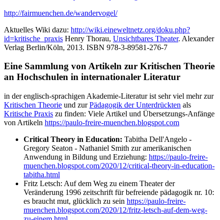
http://fairmuenchen.de/wandervogel/
Aktuelles Wiki dazu:
http://wiki.eineweltnetz.org/doku.php?
id=kritische_praxis
Henry Thorau,
Unsichtbares Theater
. Alexander
Verlag Berlin/Köln, 2013. ISBN 978-3-89581-276-7
Eine Sammlung von Artikeln zur Kritischen Theorie
an Hochschulen in internationaler Literatur
in der englisch-sprachigen Akademie-Literatur ist sehr viel mehr zur
Kritischen Theorie
und zur
Pädagogik der Unterdrückten
als
Kritische Praxis
zu finden: Viele Artikel und Übersetzungs-Anfänge
von Artikeln
https://paulo-freire-muenchen.blogspot.com
Critical Theory in Education:
Tabitha Dell'Angelo -
Gregory Seaton - Nathaniel Smith zur amerikanischen
Anwendung in Bildung und Erziehung:
https://paulo-freire-
muenchen.blogspot.com/2020/12/critical-theory-in-education-
tabitha.html
Fritz Letsch: Auf dem Weg zu einem Theater der
Veränderung 1996 zeitschrift für befreiende pädagogik nr. 10:
es braucht mut, glücklich zu sein
https://paulo-freire-
muenchen.blogspot.com/2020/12/fritz-letsch-auf-dem-weg-
zu-einem.html