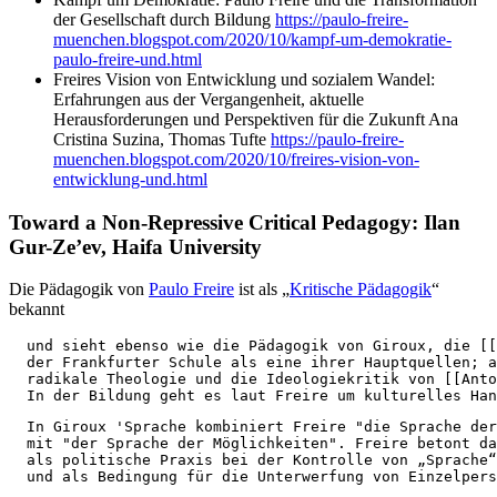
der Gesellschaft durch Bildung
https://paulo-freire-
muenchen.blogspot.com/2020/10/kampf-um-demokratie-
paulo-freire-und.html
Freires Vision von Entwicklung und sozialem Wandel:
Erfahrungen aus der Vergangenheit, aktuelle
Herausforderungen und Perspektiven für die Zukunft Ana
Cristina Suzina, Thomas Tufte
https://paulo-freire-
muenchen.blogspot.com/2020/10/freires-vision-von-
entwicklung-und.html
Toward a Non-Repressive Critical Pedagogy: Ilan
Gur-Ze’ev, Haifa University
Die Pädagogik von
Paulo Freire
ist als „
Kritische Pädagogik
“
bekannt
  und sieht ebenso wie die Pädagogik von Giroux, die [[
  der Frankfurter Schule als eine ihrer Hauptquellen; a
  radikale Theologie und die Ideologiekritik von [[Anto
  In der Bildung geht es laut Freire um kulturelles Han
  In Giroux 'Sprache kombiniert Freire "die Sprache der
  mit "der Sprache der Möglichkeiten". Freire betont da
  als politische Praxis bei der Kontrolle von „Sprache“
  und als Bedingung für die Unterwerfung von Einzelpers