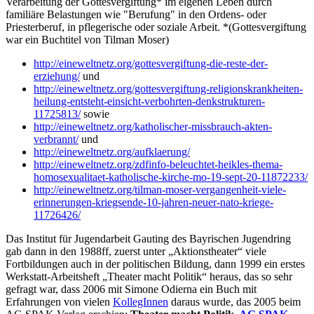
Verarbeitung der Gottesvergiftung* im eigenen Leben durch
familiäre Belastungen wie "Berufung" in den Ordens- oder
Priesterberuf, in pflegerische oder soziale Arbeit. *(Gottesvergiftung
war ein Buchtitel von Tilman Moser)
http://eineweltnetz.org/gottesvergiftung-die-reste-der-
erziehung/
und
http://eineweltnetz.org/gottesvergiftung-religionskrankheiten-
heilung-entsteht-einsicht-verbohrten-denkstrukturen-
11725813/
sowie
http://eineweltnetz.org/katholischer-missbrauch-akten-
verbrannt/
und
http://eineweltnetz.org/aufklaerung/
http://eineweltnetz.org/zdfinfo-beleuchtet-heikles-thema-
homosexualitaet-katholische-kirche-mo-19-sept-20-11872233/
http://eineweltnetz.org/tilman-moser-vergangenheit-viele-
erinnerungen-kriegsende-10-jahren-neuer-nato-kriege-
11726426/
Das Institut für Jugendarbeit Gauting des Bayrischen Jugendring
gab dann in den 1988ff, zuerst unter „Aktionstheater“ viele
Fortbildungen auch in der politischen Bildung, dann 1999 ein erstes
Werkstatt-Arbeitsheft „Theater macht Politik“ heraus, das so sehr
gefragt war, dass 2006 mit Simone Odierna ein Buch mit
Erfahrungen von vielen
KollegInnen
daraus wurde, das 2005 beim