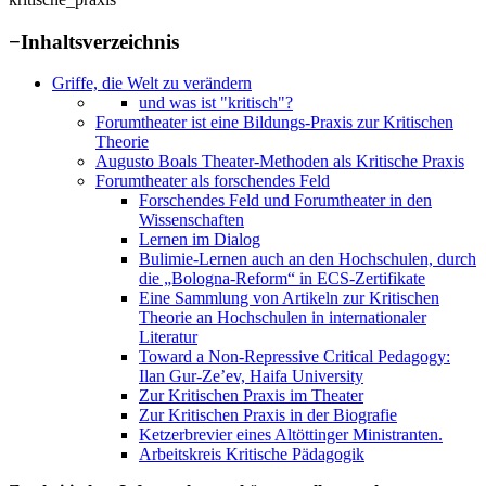
−
Inhaltsverzeichnis
Griffe, die Welt zu verändern
und was ist "kritisch"?
Forumtheater ist eine Bildungs-Praxis zur Kritischen
Theorie
Augusto Boals Theater-Methoden als Kritische Praxis
Forumtheater als forschendes Feld
Forschendes Feld und Forumtheater in den
Wissenschaften
Lernen im Dialog
Bulimie-Lernen auch an den Hochschulen, durch
die „Bologna-Reform“ in ECS-Zertifikate
Eine Sammlung von Artikeln zur Kritischen
Theorie an Hochschulen in internationaler
Literatur
Toward a Non-Repressive Critical Pedagogy:
Ilan Gur-Ze’ev, Haifa University
Zur Kritischen Praxis im Theater
Zur Kritischen Praxis in der Biografie
Ketzerbrevier eines Altöttinger Ministranten.
Arbeitskreis Kritische Pädagogik