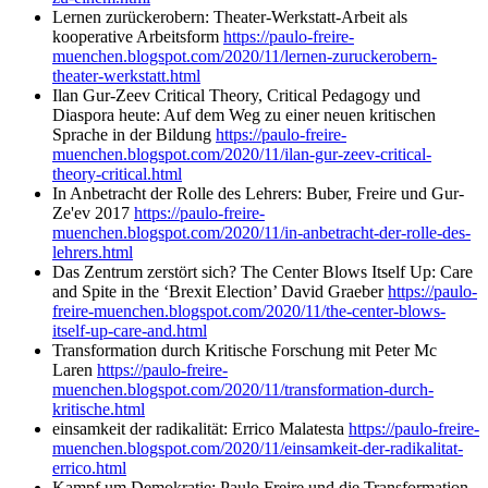
Lernen zurückerobern: Theater-Werkstatt-Arbeit als
kooperative Arbeitsform
https://paulo-freire-
muenchen.blogspot.com/2020/11/lernen-zuruckerobern-
theater-werkstatt.html
Ilan Gur-Zeev Critical Theory, Critical Pedagogy und
Diaspora heute: Auf dem Weg zu einer neuen kritischen
Sprache in der Bildung
https://paulo-freire-
muenchen.blogspot.com/2020/11/ilan-gur-zeev-critical-
theory-critical.html
In Anbetracht der Rolle des Lehrers: Buber, Freire und Gur-
Ze'ev 2017
https://paulo-freire-
muenchen.blogspot.com/2020/11/in-anbetracht-der-rolle-des-
lehrers.html
Das Zentrum zerstört sich? The Center Blows Itself Up: Care
and Spite in the ‘Brexit Election’ David Graeber
https://paulo-
freire-muenchen.blogspot.com/2020/11/the-center-blows-
itself-up-care-and.html
Transformation durch Kritische Forschung mit Peter Mc
Laren
https://paulo-freire-
muenchen.blogspot.com/2020/11/transformation-durch-
kritische.html
einsamkeit der radikalität: Errico Malatesta
https://paulo-freire-
muenchen.blogspot.com/2020/11/einsamkeit-der-radikalitat-
errico.html
Kampf um Demokratie: Paulo Freire und die Transformation