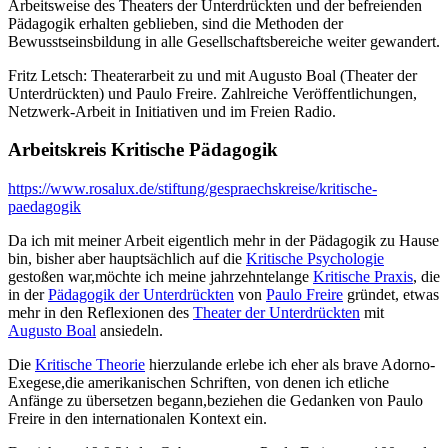
Arbeitsweise des Theaters der Unterdrückten und der befreienden
Pädagogik erhalten geblieben, sind die Methoden der
Bewusstseinsbildung in alle Gesellschaftsbereiche weiter gewandert.
Fritz Letsch: Theaterarbeit zu und mit Augusto Boal (Theater der
Unterdrückten) und Paulo Freire. Zahlreiche Veröffentlichungen,
Netzwerk-Arbeit in Initiativen und im Freien Radio.
Arbeitskreis Kritische Pädagogik
https://www.rosalux.de/stiftung/gespraechskreise/kritische-
paedagogik
Da ich mit meiner Arbeit eigentlich mehr in der Pädagogik zu Hause
bin, bisher aber hauptsächlich auf die
Kritische Psychologie
gestoßen war,möchte ich meine jahrzehntelange
Kritische Praxis
, die
in der
Pädagogik der Unterdrückten
von
Paulo Freire
gründet, etwas
mehr in den Reflexionen des
Theater der Unterdrückten
mit
Augusto Boal
ansiedeln.
Die
Kritische Theorie
hierzulande erlebe ich eher als brave Adorno-
Exegese,die amerikanischen Schriften, von denen ich etliche
Anfänge zu übersetzen begann,beziehen die Gedanken von Paulo
Freire in den internationalen Kontext ein.