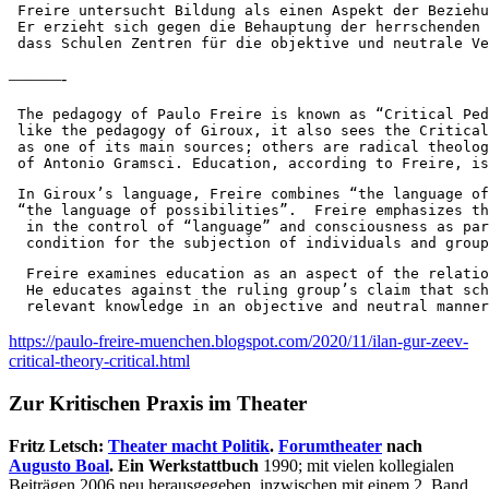
 Freire untersucht Bildung als einen Aspekt der Beziehu
 Er erzieht sich gegen die Behauptung der herrschenden 
 dass Schulen Zentren für die objektive und neutrale V
———-
 The pedagogy of Paulo Freire is known as “Critical Ped
 like the pedagogy of Giroux, it also sees the Critical
 as one of its main sources; others are radical theolog
 of Antonio Gramsci. Education, according to Freire, is
 In Giroux’s language, Freire combines “the language of
 “the language of possibilities”.  Freire emphasizes th
  in the control of “language” and consciousness as par
  condition for the subjection of individuals and group
  Freire examines education as an aspect of the relatio
  He educates against the ruling group’s claim that sch
  relevant knowledge in an objective and neutral manner
https://paulo-freire-muenchen.blogspot.com/2020/11/ilan-gur-zeev-
critical-theory-critical.html
Zur Kritischen Praxis im Theater
Fritz Letsch:
Theater macht Politik
.
Forumtheater
nach
Augusto Boal
. Ein Werkstattbuch
1990; mit vielen kollegialen
Beiträgen 2006 neu herausgegeben, inzwischen mit einem 2. Band