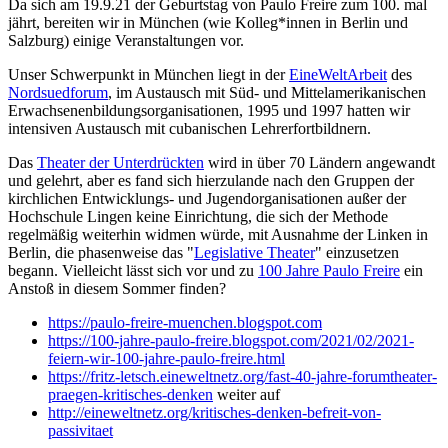
Da sich am 19.9.21 der Geburtstag von Paulo Freire zum 100. mal
jährt, bereiten wir in München (wie Kolleg*innen in Berlin und
Salzburg) einige Veranstaltungen vor.
Unser Schwerpunkt in München liegt in der
EineWeltArbeit
des
Nordsuedforum
, im Austausch mit Süd- und Mittelamerikanischen
Erwachsenenbildungsorganisationen, 1995 und 1997 hatten wir
intensiven Austausch mit cubanischen Lehrerfortbildnern.
Das
Theater der Unterdrückten
wird in über 70 Ländern angewandt
und gelehrt, aber es fand sich hierzulande nach den Gruppen der
kirchlichen Entwicklungs- und Jugendorganisationen außer der
Hochschule Lingen keine Einrichtung, die sich der Methode
regelmäßig weiterhin widmen würde, mit Ausnahme der Linken in
Berlin, die phasenweise das "
Legislative Theater
" einzusetzen
begann. Vielleicht lässt sich vor und zu
100 Jahre Paulo Freire
ein
Anstoß in diesem Sommer finden?
https://paulo-freire-muenchen.blogspot.com
https://100-jahre-paulo-freire.blogspot.com/2021/02/2021-
feiern-wir-100-jahre-paulo-freire.html
https://fritz-letsch.eineweltnetz.org/fast-40-jahre-forumtheater-
praegen-kritisches-denken
weiter auf
http://eineweltnetz.org/kritisches-denken-befreit-von-
passivitaet