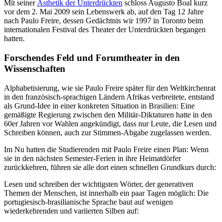
Mit seiner
Ästhetik der Unterdrückten
schloss Augusto Boal kurz
vor dem 2. Mai 2009 sein Lebenswerk ab, auf den Tag 12 Jahre
nach Paulo Freire, dessen Gedächtnis wir 1997 in Toronto beim
internationalen Festival des Theater der Unterdrückten begangen
hatten.
Forschendes Feld und Forumtheater in den
Wissenschaften
Alphabetisierung, wie sie Paulo Freire später für den Weltkirchenrat
in den französisch-sprachigen Ländern Afrikas verbreitete, entstand
als Grund-Idee in einer konkreten Situation in Brasilien: Eine
gemäßigte Regierung zwischen den Militär-Diktaturen hatte in den
60er Jahren vor Wahlen angekündigt, dass nur Leute, die Lesen und
Schreiben können, auch zur Stimmen-Abgabe zugelassen werden.
Im Nu hatten die Studierenden mit Paulo Freire einen Plan: Wenn
sie in den nächsten Semester-Ferien in ihre Heimatdörfer
zurückkehren, führen sie alle dort einen schnellen Grundkurs durch:
Lesen und schreiben der wichtigsten Wörter, der generativen
Themen der Menschen, ist innerhalb ein paar Tagen möglich: Die
portugiesisch-brasilianische Sprache baut auf wenigen
wiederkehrenden und variierten Silben auf: