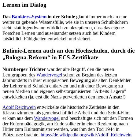
Lernen im Dialog
Das
Bankiers-System
in der Schule
glaubt immer noch an eine
weiter zu gebende Wissensfülle, wie sie in unseren Schulbüchern
steht, statt irgendwann wirklich zu akzeptieren, dass das eigene
Forschen Lernen und auseinander setzen auch bei Kindern
tatsächlich Fähigkeiten entwickelt und sichert.
Bulimie-Lernen auch an den Hochschulen, durch die
„Bologna-Reform“ in ECS-Zertifikate
Nürnberger Trichter
war der alte Begriff, den die neuen
Lerngruppen des
Wandervogel
schon zu Beginn des letzten
Jahrhunderts in ihrer europäischen Bewegung als alten Denkfehler
der Lehrer und Schulen entlarvten und mit einer Bewegung zu
neuen Medien und eigenen selbstorganisierten "Arbeits-Lagern"
entwickelten (ja, erst die Nazis pervertierten den neuen Ansatz!)
Adolf Reichwein
entwickelte die historische Zeitleiste in den
Klassenzimmern als gemeinschaftliche Arbeit und den Schul-Film,
er kam aus dem
Wandervogel
und beschäftigte sich mit den Formen
der Reformpädagogik, am Ende sollte er in einer Regierung nach
Hitler zum Kultusminister werden, was ihm den Tod 1944 in
Plötzensee brachte.
https://de.wikipedia.org/wiki/Adolf_Reichwein