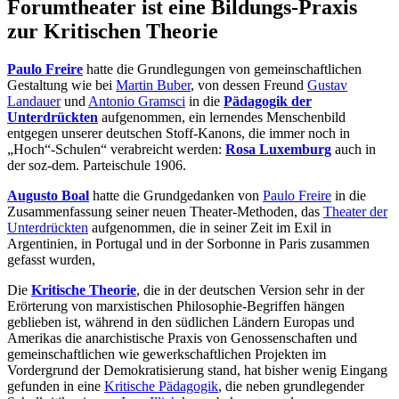
Forumtheater ist eine Bildungs-Praxis
zur Kritischen Theorie
Paulo Freire
hatte die Grundlegungen von gemeinschaftlichen
Gestaltung wie bei
Martin Buber
, von dessen Freund
Gustav
Landauer
und
Antonio Gramsci
in die
Pädagogik der
Unterdrückten
aufgenommen, ein lernendes Menschenbild
entgegen unserer deutschen Stoff-Kanons, die immer noch in
„Hoch“-Schulen“ verabreicht werden:
Rosa Luxemburg
auch in
der soz-dem. Parteischule 1906.
Augusto Boal
hatte die Grundgedanken von
Paulo Freire
in die
Zusammenfassung seiner neuen Theater-Methoden, das
Theater der
Unterdrückten
aufgenommen, die in seiner Zeit im Exil in
Argentinien, in Portugal und in der Sorbonne in Paris zusammen
gefasst wurden,
Die
Kritische Theorie
, die in der deutschen Version sehr in der
Erörterung von marxistischen Philosophie-Begriffen hängen
geblieben ist, während in den südlichen Ländern Europas und
Amerikas die anarchistische Praxis von Genossenschaften und
gemeinschaftlichen wie gewerkschaftlichen Projekten im
Vordergrund der Demokratisierung stand, hat bisher wenig Eingang
gefunden in eine
Kritische Pädagogik
, die neben grundlegender