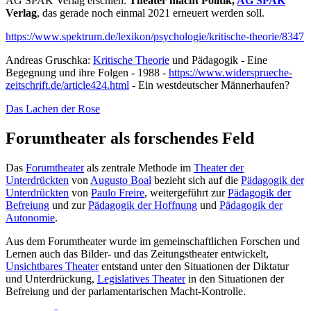
AG SPAK Verlag erschien:
Theater macht Politik,
AG SPAK
Verlag
, das gerade noch einmal 2021 erneuert werden soll.
https://www.spektrum.de/lexikon/psychologie/kritische-theorie/8347
Andreas Gruschka:
Kritische Theorie
und Pädagogik - Eine
Begegnung und ihre Folgen - 1988 -
https://www.widersprueche-
zeitschrift.de/article424.html
- Ein westdeutscher Männerhaufen?
Das Lachen der Rose
Forumtheater als forschendes Feld
Das
Forumtheater
als zentrale Methode im
Theater der
Unterdrückten
von
Augusto Boal
bezieht sich auf die
Pädagogik der
Unterdrückten
von
Paulo Freire
, weitergeführt zur
Pädagogik der
Befreiung
und zur
Pädagogik der Hoffnung
und
Pädagogik der
Autonomie
.
Aus dem Forumtheater wurde im gemeinschaftlichen Forschen und
Lernen auch das Bilder- und das Zeitungstheater entwickelt,
Unsichtbares Theater
entstand unter den Situationen der Diktatur
und Unterdrückung,
Legislatives Theater
in den Situationen der
Befreiung und der parlamentarischen Macht-Kontrolle.