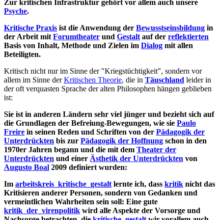
Zur kritischen Infrastruktur gehört vor allem auch unsere
Psyche
.
Kritische Praxis
ist die Anwendung der
Bewusstseinsbildung
in
der Arbeit mit
Forumtheater
und
Gestalt
auf der
reflektierten
Basis von Inhalt, Methode und Zielen im
Dialog
mit allen
Beteiligten.
Kritisch nicht nur im Sinne der "Kriegstüchtigkeit", sondern vor
allem im Sinne der
Kritischen Theorie
, die in
Täuschland
leider in
der oft verquasten Sprache der alten Philosophen hängen geblieben
ist:
Sie ist in anderen Ländern sehr viel jünger und bezieht sich auf
die Grundlagen der Befreiung-Bewegungen, wie sie
Paulo
Freire
in seinen Reden und Schriften von der
Pädagogik der
Unterdrückten
bis zur
Pädagogik der Hoffnung
schon in den
1970er Jahren begann und die mit dem
Theater der
Unterdrückten
und einer
Ästhetik der Unterdrückten
von
Augusto Boal
2009 definiert wurden:
Im
arbeitskreis_kritische_gestalt
lernte ich, dass
kritik
nicht das
Kritisieren anderer Personen, sondern von Gedanken und
vermeintlichen Wahrheiten sein soll: Eine gute
kritik_der_virenpolitik
wird alle Aspekte der Vorsorge und
Nachsorge betrachten, die
kritische_gestalt
wir vorallem auch