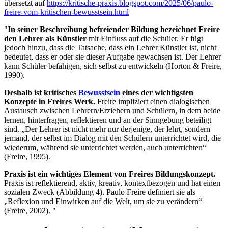
übersetzt auf
https://kritische-praxis.blogspot.com/2025/06/paulo-
freire-vom-kritischen-bewusstsein.html
"
In seiner Beschreibung befreiender Bildung bezeichnet Freire
den Lehrer als Künstler
mit Einfluss auf die Schüler. Er fügt
jedoch hinzu, dass die Tatsache, dass ein Lehrer Künstler ist, nicht
bedeutet, dass er oder sie dieser Aufgabe gewachsen ist. Der Lehrer
kann Schüler befähigen, sich selbst zu entwickeln (Horton & Freire,
1990).
Deshalb ist kritisches
Bewusstsein
eines der wichtigsten
Konzepte in Freires Werk.
Freire impliziert einen dialogischen
Austausch zwischen Lehrern/Erziehern und Schülern, in dem beide
lernen, hinterfragen, reflektieren und an der Sinngebung beteiligt
sind. „Der Lehrer ist nicht mehr nur derjenige, der lehrt, sondern
jemand, der selbst im Dialog mit den Schülern unterrichtet wird, die
wiederum, während sie unterrichtet werden, auch unterrichten“
(Freire, 1995).
Praxis ist ein wichtiges Element von Freires Bildungskonzept.
Praxis ist reflektierend, aktiv, kreativ, kontextbezogen und hat einen
sozialen Zweck (Abbildung 4). Paulo Freire definiert sie als
„Reflexion und Einwirken auf die Welt, um sie zu verändern“
(Freire, 2002). "