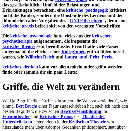
das gesellschaftliche Umfeld der Belastungen und
Erkrankungen betrachten, eine
kritische_paedagogik
kritisiert
nicht die Kinder, sondern die Umstände des Lernens und der
dümmlichen alten Vorgaben des "
UNTER-richten
", denn eine
kritische_praxis
befreit sich von den verengten Vorschriften.
Die
kritische_psychologie
hatte vieles aus der
kritischen
psychotherapie
aufgenommen, die insgesamt die
kritische_theorie
sehr beeinflusste: Freud hatte viele Fässer
aufgemacht, die etliche seiner
KollegInnen
gut zu füllen bereit
waren, wie
Wilhelm Reich
und
Laura_und_Fritz_Perls
.
kritisches_denken
kann vor allem miteinander geübt werden,
finde oder sammle dir ein paar Leute:
Griffe, die Welt zu verändern
Weil ja Begriffe die "Griffe sein sollen, die Welt zu verändern", wie
einmal
Bert Brecht
einer Figur zugeschrieben hat, such ich nach den
besten Begriffen, die zwischen
Bewusstseinsbildung
im
Forumtheater
und
Kritischer Praxis
des
Theater der
Unterdrückten
liegen, denn in der
Kritischen Theorie
wird
hierzulande mehr über Adornos Gedanken philosophiert, statt über