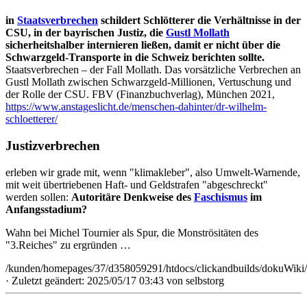
in
Staatsverbrechen
schildert Schlötterer die Verhältnisse in der
CSU, in der bayrischen Justiz, die
Gustl Mollath
sicherheitshalber internieren ließen, damit er nicht über die
Schwarzgeld-Transporte in die Schweiz berichten sollte.
Staatsverbrechen – der Fall Mollath. Das vorsätzliche Verbrechen an
Gustl Mollath zwischen Schwarzgeld-Millionen, Vertuschung und
der Rolle der CSU. FBV (Finanzbuchverlag), München 2021,
https://www.anstageslicht.de/menschen-dahinter/dr-wilhelm-
schloetterer/
Justizverbrechen
erleben wir grade mit, wenn "klimakleber", also Umwelt-Warnende,
mit weit übertriebenen Haft- und Geldstrafen "abgeschreckt"
werden sollen:
Autoritäre Denkweise des
Faschismus
im
Anfangsstadium?
Wahn bei Michel Tournier als Spur, die Monströsitäten des
"3.Reiches" zu ergründen …
/kunden/homepages/37/d358059291/htdocs/clickandbuilds/dokuWiki/
· Zuletzt geändert: 2025/05/17 03:43 von
selbstorg