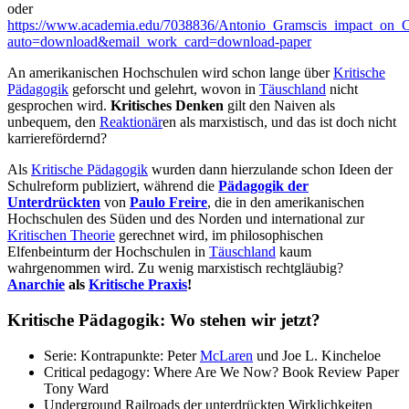
oder
https://www.academia.edu/7038836/Antonio_Gramscis_impact_on_Cr
auto=download&email_work_card=download-paper
An amerikanischen Hochschulen wird schon lange über
Kritische
Pädagogik
geforscht und gelehrt, wovon in
Täuschland
nicht
gesprochen wird.
Kritisches Denken
gilt den Naiven als
unbequem, den
Reaktionär
en als marxistisch, und das ist doch nicht
karrierefördernd?
Als
Kritische Pädagogik
wurden dann hierzulande schon Ideen der
Schulreform publiziert, während die
Pädagogik der
Unterdrückten
von
Paulo Freire
, die in den amerikanischen
Hochschulen des Süden und des Norden und international zur
Kritischen Theorie
gerechnet wird, im philosophischen
Elfenbeinturm der Hochschulen in
Täuschland
kaum
wahrgenommen wird. Zu wenig marxistisch rechtgläubig?
Anarchie
als
Kritische Praxis
!
Kritische Pädagogik: Wo stehen wir jetzt?
Serie: Kontrapunkte: Peter
McLaren
und Joe L. Kincheloe
Critical pedagogy: Where Are We Now? Book Review Paper
Tony Ward
Underground Railroads der unterdrückten Wirklichkeiten