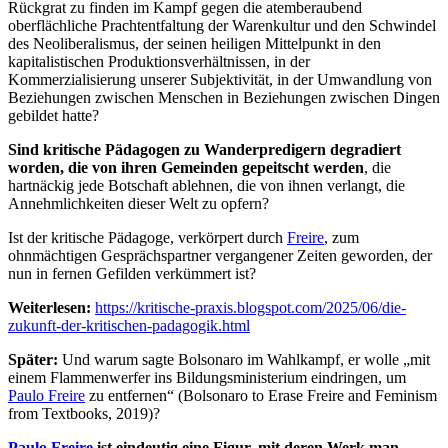
Rückgrat zu finden im Kampf gegen die atemberaubend
oberflächliche Prachtentfaltung der Warenkultur und den Schwindel
des Neoliberalismus, der seinen heiligen Mittelpunkt in den
kapitalistischen Produktionsverhältnissen, in der
Kommerzialisierung unserer Subjektivität, in der Umwandlung von
Beziehungen zwischen Menschen in Beziehungen zwischen Dingen
gebildet hatte?
Sind kritische Pädagogen zu Wanderpredigern degradiert
worden, die von ihren Gemeinden gepeitscht werden
, die
hartnäckig jede Botschaft ablehnen, die von ihnen verlangt, die
Annehmlichkeiten dieser Welt zu opfern?
Ist der kritische Pädagoge, verkörpert durch
Freire
, zum
ohnmächtigen Gesprächspartner vergangener Zeiten geworden, der
nun in fernen Gefilden verkümmert ist?
Weiterlesen:
https://kritische-praxis.blogspot.com/2025/06/die-
zukunft-der-kritischen-padagogik.html
Später:
Und warum sagte Bolsonaro im Wahlkampf, er wolle „mit
einem Flammenwerfer ins Bildungsministerium eindringen, um
Paulo Freire
zu entfernen“ (Bolsonaro to Erase Freire and Feminism
from Textbooks, 2019)?
Paulo Freire
ist eindeutig eine Figur, mit deren Werk man