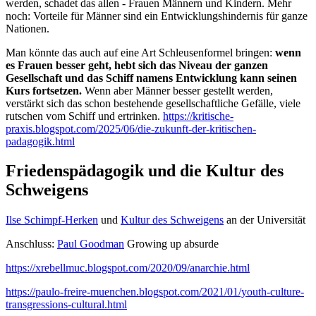
werden, schadet das allen - Frauen Männern und Kindern. Mehr
noch: Vorteile für Männer sind ein Entwicklungshindernis für ganze
Nationen.
Man könnte das auch auf eine Art Schleusenformel bringen:
wenn
es Frauen besser geht, hebt sich das Niveau der ganzen
Gesellschaft und das Schiff namens Entwicklung kann seinen
Kurs fortsetzen.
Wenn aber Männer besser gestellt werden,
verstärkt sich das schon bestehende gesellschaftliche Gefälle, viele
rutschen vom Schiff und ertrinken.
https://kritische-
praxis.blogspot.com/2025/06/die-zukunft-der-kritischen-
padagogik.html
Friedenspädagogik und die Kultur des
Schweigens
Ilse Schimpf-Herken
und
Kultur des Schweigens
an der Universität
Anschluss:
Paul Goodman
Growing up absurde
https://xrebellmuc.blogspot.com/2020/09/anarchie.html
https://paulo-freire-muenchen.blogspot.com/2021/01/youth-culture-
transgressions-cultural.html