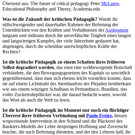
Übersetzt aus: The future of critical pedagogy Peter
McLaren
,
Educational Philosophy and Theory, Academia.edu
Was ist die Zukunft der kritischen Pädagogik?
Wurde ihr
stillschweigender und dauerhafter Rahmen der Befreiung der
Unterdrückten von den Kräften und Verhältnissen der
Ausbeutung
langsam und mühsam durch die unverfälschte Trägheit eines langen
und langwierigen Kampfes, der viele Jahrzehnte gedauert hat,
abgetragen, durch die scheinbar unerschöpflichen Kräfte der
Rechten?
Ist die kritische Pädagogik zu einem Schatten ihres früheren
Selbst degradiert worden
, das einst eine weltbewegende Botschaft
verkündete, die den Bewegungsgesetzen des Kapitals so unwirtlich
gegenüberstand, dass man sich ebenso leicht vorstellen konnte, dass
sie auf einem Lichtstrahl des Sternhaufens der Plejaden herüberkam
wie aus einem winzigen Schulhaus in Pernambuco, Brasilien, das
voller Zuckerrohrpflücker war, die darauf bedacht waren, sowohl
das Wort als auch die Welt zu lesen.
Ist die kritische Pädagogik im Moment nur noch ein flüchtiger
Überrest ihrer früheren Verbindung mit
Paulo Freire
,
dessen
wegweisende Intervention in den Schund und die Plackerei des
Bankiers-Modells der Lehre denjenigen Hoffnung und Zuversicht
brachte, die nach Befreiung dürsteten, und der den Lehrern half, ihr