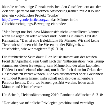
über die wahnsinnige Gewalt zwischen den Geschlechtern aus der
Zeit der Apartheid mit enormen Ansteckungszahlen mit AIDS und
über ein vorbildliches Projekt "Sonke"
http://www.genderjustice.org.za
, das Männer in die
Gleichberechtigungs-Bewegung einbindet:
"Man bringt uns bei, dass Männer sich nicht kontrollieren können,
wenn sie ärgerlich oder wütend sind" heißt es in einem Text der
Kampagne. "Das ist eine Beleidigung für Männer. Wir sind keine
Tiere. wir sind menschliche Wesen mit der Fähigkeit, zu
entscheiden, wie wir reagieren." (S. 310)
Die fürchterliche Seite dazu: Elon Musk stammt aus der weißen
Front der Apartheid, sein Gruß nach der "Inthronisation" von Trump
stammt aus dieser Bewegung, sein Männerbild der alten kapitalen
Helden ist noch einmal obenauf, um hoffentlich dann im Orkus der
Geschichte zu verschwinden. Die Schleusenformel oder: Gleichheit
verhindert Kriege Immer mehr schält sich also das scheinbare
Paradox heraus: Dort, wo Frauen gestärkt werden, leben auch
Männer und Kinder besser.
Ute Scheub, Heldendämmerung 2010: Pantheon #München S. 318:
"Dort aber, wo männliche Privilegien geschützt und verteidigt