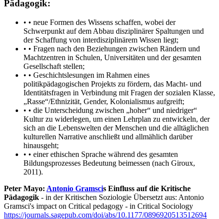
Pädagogik:
• • neue Formen des Wissens schaffen, wobei der
Schwerpunkt auf dem Abbau disziplinärer Spaltungen und
der Schaffung von interdisziplinärem Wissen liegt;
• • Fragen nach den Beziehungen zwischen Rändern und
Machtzentren in Schulen, Universitäten und der gesamten
Gesellschaft stellen;
• • Geschichtslesungen im Rahmen eines
politikpädagogischen Projekts zu fördern, das Macht- und
Identitätsfragen in Verbindung mit Fragen der sozialen Klasse,
„Rasse“/Ethnizität, Gender, Kolonialismus aufgreift;
• • die Unterscheidung zwischen „hoher“ und niedriger“
Kultur zu widerlegen, um einen Lehrplan zu entwickeln, der
sich an die Lebenswelten der Menschen und die alltäglichen
kulturellen Narrative anschließt und allmählich darüber
hinausgeht;
• • einer ethischen Sprache während des gesamten
Bildungsprozesses Bedeutung beimessen (nach Giroux,
2011).
Peter Mayo:
Antonio Gramsci
s Einfluss auf die Kritische
Pädagogik
- in der Kritischen Soziologie Übersetzt aus: Antonio
Gramsci's impact on Critical pedagogy - in Critical Sociology
https://journals.sagepub.com/doi/abs/10.1177/0896920513512694