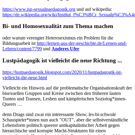
https://www.isp-sexualpaedagogik.org
und auf wikipedia:
https://de.wikipedia.org/wiki/Institut_f%C3%BCr_Sexualp%C3%A4
Bi- und Homosexualität zum Thema machen
oder warum verengter Heterosexismus ein Problem für die
Bildungsarbeit ist
http://lernen-aus-der-geschichte.de/Lernen-und-
Lehren/content/7799
und
Anderes Ufer
Lustpädagogik ist vielleicht die neue Richtung ...
https://lustpaedagogik.blogspot.com/2020/11/lustpadagogik-ist-
vielleicht-die-neue.html
Vielleicht ein Hinweis auf die problematische Organisationskraft der
bisexuellen Gruppen und Kreise zwischen den früheren lauten
Tunten und Transen, Lesben und kämpferischen Soziolog*innen-
Queers …
denn Drags sind zwar ein interessante Show, les-bi-schwule
Schauspieler*innen nun auch "OUT", aber die selbstverständliche
Lebensform politisch queerer antikapitalistischer Arbeit gegen
hierarchische und korrupte Macht-Strukturen für einen