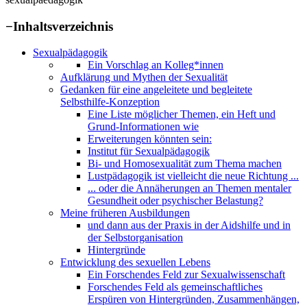
−
Inhaltsverzeichnis
Sexualpädagogik
Ein Vorschlag an Kolleg*innen
Aufklärung und Mythen der Sexualität
Gedanken für eine angeleitete und begleitete
Selbsthilfe-Konzeption
Eine Liste möglicher Themen, ein Heft und
Grund-Informationen wie
Erweiterungen könnten sein:
Institut für Sexualpädagogik
Bi- und Homosexualität zum Thema machen
Lustpädagogik ist vielleicht die neue Richtung ...
... oder die Annäherungen an Themen mentaler
Gesundheit oder psychischer Belastung?
Meine früheren Ausbildungen
und dann aus der Praxis in der Aidshilfe und in
der Selbstorganisation
Hintergründe
Entwicklung des sexuellen Lebens
Ein Forschendes Feld zur Sexualwissenschaft
Forschendes Feld als gemeinschaftliches
Erspüren von Hintergründen, Zusammenhängen,