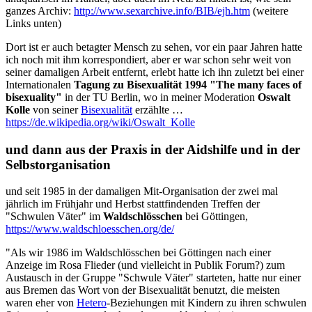
ganzes Archiv:
http://www.sexarchive.info/BIB/ejh.htm
(weitere
Links unten)
Dort ist er auch betagter Mensch zu sehen, vor ein paar Jahren hatte
ich noch mit ihm korrespondiert, aber er war schon sehr weit von
seiner damaligen Arbeit entfernt, erlebt hatte ich ihn zuletzt bei einer
Internationalen
Tagung zu Bisexualität 1994 "The many faces of
bisexuality"
in der TU Berlin, wo in meiner Moderation
Oswalt
Kolle
von seiner
Bisexualität
erzählte …
https://de.wikipedia.org/wiki/Oswalt_Kolle
und dann aus der Praxis in der Aidshilfe und in der
Selbstorganisation
und seit 1985 in der damaligen Mit-Organisation der zwei mal
jährlich im Frühjahr und Herbst stattfindenden Treffen der
"Schwulen Väter" im
Waldschlösschen
bei Göttingen,
https://www.waldschloesschen.org/de/
"Als wir 1986 im Waldschlösschen bei Göttingen nach einer
Anzeige im Rosa Flieder (und vielleicht in Publik Forum?) zum
Austausch in der Gruppe "Schwule Väter" starteten, hatte nur einer
aus Bremen das Wort von der Bisexualität benutzt, die meisten
waren eher von
Hetero
-Beziehungen mit Kindern zu ihren schwulen