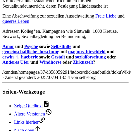
Kritik der amtlich-staatlichen Richtlinien für den
Sexualkundeunterricht, deren Festlegung Ländersache ist
Eine Abschweifung zur sexuellen Ausschweifung
Freie Liebe
und
queeres Leben
Adressen Kolleg*en, Kampagnen wie Slutwalk, 1000 Kreuze,
Sexwork, Sexualbegleitung bei Behinderung,
Amor
und
Psyche
sowie
Selbsthilfe
und
gemeinschaftliche_forschung
mit
magnus_hirschfeld
und
erwin_j._haeberle
sowie
Gestalt
und
sozialforschung
oder
Anderes Ufer
und
Windhorse
oder
Zirkuszelt
?
/kunden/homepages/37/d358059291/htdocs/clickandbuilds/dokuWiki/
· Zuletzt geändert: 2025/07/04 13:54 von
selbstorg
Seiten-Werkzeuge
Zeige Quelltext
Ältere Versionen
Links hierher
Nach oben