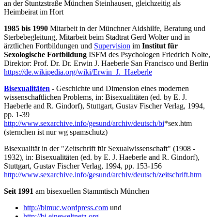
an der Stuntzstraße München Steinhausen, gleichzeitig als
Heimbeirat im Hort
1985 bis 1990
Mitarbeit in der Münchner Aidshilfe, Beratung und
Sterbebegleitung, Mitarbeit beim Stadtrat Gerd Wolter und in
ärztlichen Fortbildungen und
Supervision
im
Institut für
Sexologische Fortbildung
ISFM des Psychologen Friedrich Nolte,
Direktor: Prof. Dr. Dr. Erwin J. Haeberle San Francisco und Berlin
https://de.wikipedia.org/wiki/Erwin_J._Haeberle
Bisexualitäten
- Geschichte und Dimension eines modernen
wissenschaftlichen Problems, in: Bisexualitäten (ed. by E. J.
Haeberle and R. Gindorf), Stuttgart, Gustav Fischer Verlag, 1994,
pp. 1-39
http://www.sexarchive.info/gesund/archiv/deutsch/bi
*sex.htm
(sternchen ist nur wg spamschutz)
Bisexualität in der "Zeitschrift für Sexualwissenschaft" (1908 -
1932), in: Bisexualitäten (ed. by E. J. Haeberle and R. Gindorf),
Stuttgart, Gustav Fischer Verlag, 1994, pp. 153-156
http://www.sexarchive.info/gesund/archiv/deutsch/zeitschrift.htm
Seit 1991
am bisexuellen Stammtisch München
http://bimuc.wordpress.com
und
http://bi.eineweltnetz.org