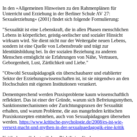
In den »Allgemeinen Hinweisen zu den Rahmenplänen für
Unterricht und Erziehung in der Berliner Schule AV 27:
Sexualerziehung« (2001) findet sich folgende Formulierung:
"Sexualität ist eine Lebenskraft, die in allen Phasen menschlichen
Lebens in körperlicher, geistig-seelischer und sozialer Hinsicht
wirksam wird. Sie dient nicht nur der Weitergabe neuen Lebens,
sondern ist eine Quelle von Lebensfreude und trägt zur
Identitätsbildung bei. In der sozialen Beziehung zu anderen
Menschen ermöglicht sie Erfahrungen von Nähe, Vertrauen,
Geborgenheit, Lust, Zärtlichkeit und Liebe."
"Obwohl Sexualpädagogik ein überschaubarer und etablierter
Sektor der Erziehungswissenschaften ist, ist sie nirgendwo an den
Hochschulen mit eigenen Institutionen verankert.
Dementsprechend werden Praxisprobleme kaum wissenschaftlich
reflektiert. Das ist einer der Gründe, warum sich Befreiungsmythen,
Sanktionsmechanismen oder Zurichtungspraxen der Sexualität
erhalten, und warum Probleme, die aus mangelnden kritischen
Praxiskonzepten entstehen, auch von Sexualpädagogen übersehen
werden.
https://www.kritische-psychologie.de/2008/es-ist-wie-
versext-macht-und-mythen-in-der-sexualpaedagogik-eine-kritik