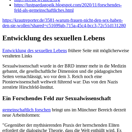
https://lustpaedagogik.blogspot.com/2020/11/forschendes-
feld-als-gemeinschaftliches.html
https://krautreporter.de/3581-warum-frauen-nicht-den-sex-haben-
den-sie-wollen?shared=c51699ab-715a-45c4-bcc3-72c51d131280
Entwicklung des sexuellen Lebens
Entwicklung des sexuellen Lebens
frühere Seite mit möglicherweise
veralteten Links
Sexualwissenschaft wurde in der BRD immer mehr in die Medizin
gebannt, die gesellschaftliche Dimension und die pädagogischen
Seiten vernachlässigt, wo vor dem 3. Reich noch eine
Pionierwissenschaft weltweit führend war: Das von den Nazis
zerstörte Hirschfeld-Institut.
Ein Forschendes Feld zur Sexualwissenschaft
gemeinschaftlich forschen
bringt uns im Münchner Bereich derzeit
neue Arbeitsformen:
"Gegenüber der mythisierenden Praxis der herrschenden Eliten
erfordert die dialogische Theorie, dass die Welt enthüllt wird. Es