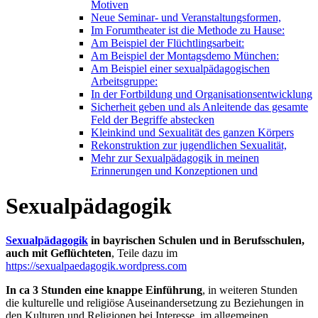
Motiven
Neue Seminar- und Veranstaltungsformen,
Im Forumtheater ist die Methode zu Hause:
Am Beispiel der Flüchtlingsarbeit:
Am Beispiel der Montagsdemo München:
Am Beispiel einer sexualpädagogischen
Arbeitsgruppe:
In der Fortbildung und Organisationsentwicklung
Sicherheit geben und als Anleitende das gesamte
Feld der Begriffe abstecken
Kleinkind und Sexualität des ganzen Körpers
Rekonstruktion zur jugendlichen Sexualität,
Mehr zur Sexualpädagogik in meinen
Erinnerungen und Konzeptionen und
Sexualpädagogik
Sexualpädagogik
in bayrischen Schulen und in Berufsschulen,
auch mit Geflüchteten
, Teile dazu im
https://sexualpaedagogik.wordpress.com
In ca 3 Stunden eine knappe Einführung
, in weiteren Stunden
die kulturelle und religiöse Auseinandersetzung zu Beziehungen in
den Kulturen und Religionen bei Interesse, im allgemeinen