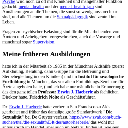
Psyche
wird noch zu oft mit Krankheit und mangelhafter Funktion
gedacht:
mental_health
und der
mental_health_jam
sind
Annäherungen an die Themen, die sonst so wenig aussprechbar
sind, und alle Themen um die
Sexualpädagogik
sind zentral im
Leben.
Fragen zu psychischer Belastung sind für die Mitarbeitenden von
Ämtern und Arbeitgebern vorgeschrieben, auch die Vorsorge und
manchmal sogar
Supervision
.
Meine früheren Ausbildungen
hatte ich in der Mitarbeit ab 1985 in der Münchner Aidshilfe (zuerst
Aufklärung, Beratung, dann Gruppe für die Betreuung und
Sterbebegleitung in den Kliniken) und im
Institut für sexologische
Fortbildung
in München, das vor allem Fortbildungs-Seminare für
Ärzte angeboten hatte, (und ich habe nur männliche in Erinnerung);
das den ganz tollen
Professor
Erwin J. Haeberle
als fachlichen
Direktor hatte,
Friedrich Nolte
als Geschäftsführer,
Dr.
Erwin J. Haeberle
hatte vorher in San Francisco zu Aids
gearbeitet und früher das damalige große Standardwerk
"Die
Sexualität"
bei De Gruyter verfasst,
https://www.zvab.com/buch-
suchen/titel/die-sexualit%E4t-des/autor/haeberle/
das wohl nur
antiquarisch im Handel, aber auch im Netz zu finden ist, wie sein