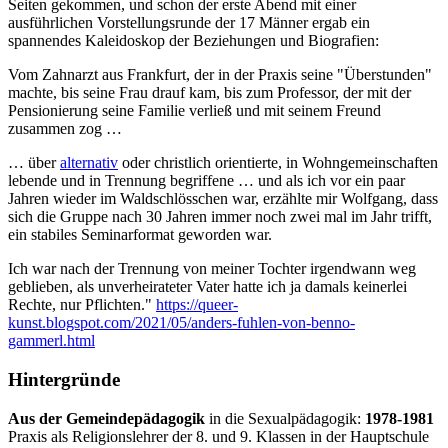
Seiten gekommen, und schon der erste Abend mit einer
ausführlichen Vorstellungsrunde der 17 Männer ergab ein
spannendes Kaleidoskop der Beziehungen und Biografien:
Vom Zahnarzt aus Frankfurt, der in der Praxis seine "Überstunden"
machte, bis seine Frau drauf kam, bis zum Professor, der mit der
Pensionierung seine Familie verließ und mit seinem Freund
zusammen zog …
… über
alternativ
oder christlich orientierte, in Wohngemeinschaften
lebende und in Trennung begriffene … und als ich vor ein paar
Jahren wieder im Waldschlösschen war, erzählte mir Wolfgang, dass
sich die Gruppe nach 30 Jahren immer noch zwei mal im Jahr trifft,
ein stabiles Seminarformat geworden war.
Ich war nach der Trennung von meiner Tochter irgendwann weg
geblieben, als unverheirateter Vater hatte ich ja damals keinerlei
Rechte, nur Pflichten."
https://queer-
kunst.blogspot.com/2021/05/anders-fuhlen-von-benno-
gammerl.html
Hintergründe
Aus der Gemeindepädagogik
in die Sexualpädagogik:
1978-1981
Praxis als Religionslehrer der 8. und 9. Klassen in der Hauptschule