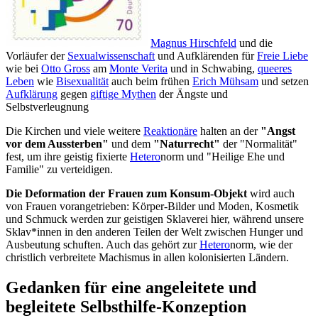
Magnus Hirschfeld
und die
Vorläufer der
Sexualwissenschaft
und Aufklärenden für
Freie Liebe
wie bei
Otto Gross
am
Monte Verita
und in Schwabing,
queeres
Leben
wie
Bisexualität
auch beim frühen
Erich Mühsam
und setzen
Aufklärung
gegen
giftige Mythen
der Ängste und
Selbstverleugnung
Die Kirchen und viele weitere
Reaktionäre
halten an der
"Angst
vor dem Aussterben"
und dem
"Naturrecht"
der "Normalität"
fest, um ihre geistig fixierte
Hetero
norm und "Heilige Ehe und
Familie" zu verteidigen.
Die Deformation der Frauen zum Konsum-Objekt
wird auch
von Frauen vorangetrieben: Körper-Bilder und Moden, Kosmetik
und Schmuck werden zur geistigen Sklaverei hier, während unsere
Sklav*innen in den anderen Teilen der Welt zwischen Hunger und
Ausbeutung schuften. Auch das gehört zur
Hetero
norm, wie der
christlich verbreitete Machismus in allen kolonisierten Ländern.
Gedanken für eine angeleitete und
begleitete Selbsthilfe-Konzeption