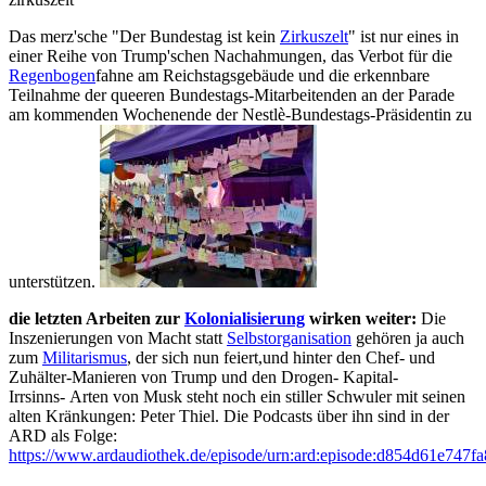
Das merz'sche "Der Bundestag ist kein
Zirkuszelt
" ist nur eines in
einer Reihe von Trump'schen Nachahmungen, das Verbot für die
Regenbogen
fahne am Reichstagsgebäude und die erkennbare
Teilnahme der queeren Bundestags-Mitarbeitenden an der Parade
am kommenden Wochenende der Nestlè-Bundestags-Präsidentin zu
unterstützen.
die letzten Arbeiten zur
Kolonialisierung
wirken weiter:
Die
Inszenierungen von Macht statt
Selbstorganisation
gehören ja auch
zum
Militarismus
, der sich nun feiert,und hinter den Chef- und
Zuhälter-Manieren von Trump und den Drogen- Kapital-
Irrsinns- Arten von Musk steht noch ein stiller Schwuler mit seinen
alten Kränkungen: Peter Thiel. Die Podcasts über ihn sind in der
ARD als Folge:
https://www.ardaudiothek.de/episode/urn:ard:episode:d854d61e747f