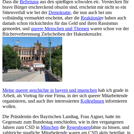
Dass die
Befreiung
aus den spießigen schwulen etc. Verstecken für
brave Bürger erschreckend obszön sind, erscheint mir nicht so ein
Sittenverfall wie bei der
Demokratie
, die nun auch bei uns
vollständig vermarktet erscheint, aber die
Reaktionär
e haben auch
damals schon rücksichtslos für das Geld und ihren Rassismus
gemordet, und
queere Menschen und Themen
waren schon vor der
Bücherverbrennung Zielscheiben der Hakenkreuzler.
Meine queere geschichte in bayern und muenchen
hab ich grade in
Arbeit, als Vortrag für eine Firma, in der sich queere Mitarbeitende
organisieren, und auch ihre interessierten
KollegInnen
informieren
wollen.
Die Präsidentin des Bayrischen Landtag, Frau Aigner, hatte im
Gegensatz zum Bundestag entschieden, wie in den vergangenen
Jahren zum CSD in
München
die
Regenbogen
fahne zu hissen, und
zahlreiche staatliche Mitarbeitende waren am CSD aktiv beteiligt, in