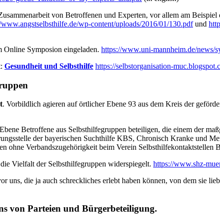
r Zusammenarbeit von Betroffenen und Experten, vor allem am Beispiel 
//www.angstselbsthilfe.de/wp-content/uploads/2016/01/130.pdf
und
htt
m Online Symposion eingeladen.
https://www.uni-mannheim.de/news/
t:
Gesundheit und Selbsthilfe
https://selbstorganisation-muc.blogspot
gruppen
t
. Vorbildlich agieren auf örtlicher Ebene 93 aus dem Kreis der geförd
 Ebene Betroffene aus Selbsthilfegruppen beteiligen, die einem der ma
erungsstelle der bayerischen Suchthilfe KBS, Chronisch Kranke und
pen ohne Verbandszugehörigkeit beim Verein Selbsthilfekontaktstellen 
 die Vielfalt der Selbsthilfegruppen widerspiegelt.
https://www.shz-muen
r uns, die ja auch schreckliches erlebt haben können, von dem sie lieb
ns von Parteien und Bürgerbeteiligung.