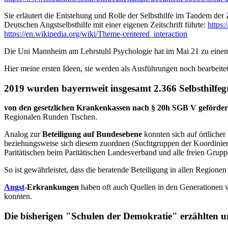
Sie erläutert die Entstehung und Rolle der Selbsthilfe im Tandem de
Deutschen Angstselbsthilfe mit einer eigenen Zeitschrift führte:
https:
https://en.wikipedia.org/wiki/Theme-centered_interaction
Die Uni Mannheim am Lehrstuhl Psychologie hat im Mai 21 zu eine
Hier meine ersten Ideen, sie werden als Ausführungen noch bearbeite
2019 wurden bayernweit insgesamt 2.366 Selbsthilfe
von den gesetzlichen Krankenkassen nach § 20h SGB V geförder
Regionalen Runden Tischen.
Analog zur
Beteiligung auf Bundesebene
konnten sich auf örtlicher
beziehungsweise sich diesem zuordnen (Suchtgruppen der Koordini
Paritätischen beim Paritätischen Landesverband und alle freien Grup
So ist gewährleistet, dass die beratende Beteiligung in allen Regionen
Angst
-Erkrankungen
haben oft auch Quellen in den Generationen vo
konnten.
Die bisherigen "Schulen der Demokratie" erzählten u