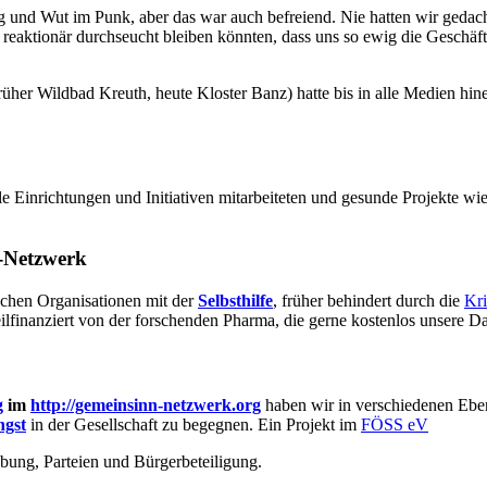
ng und Wut im Punk, aber das war auch befreiend. Nie hatten wir geda
d reaktionär durchseucht bleiben könnten, dass uns so ewig die Gesch
her Wildbad Kreuth, heute Kloster Banz) hatte bis in alle Medien hinein
e Einrichtungen und Initiativen mitarbeiteten und gesunde Projekte wi
-Netzwerk
ichen Organisationen mit der
Selbsthilfe
, früher behindert durch die
Kri
lfinanziert von der forschenden Pharma, die gerne kostenlos unsere Dat
g
im
http://gemeinsinn-netzwerk.org
haben wir in verschiedenen Ebe
gst
in der Gesellschaft zu begegnen. Ein Projekt im
FÖSS eV
bung, Parteien und Bürgerbeteiligung.