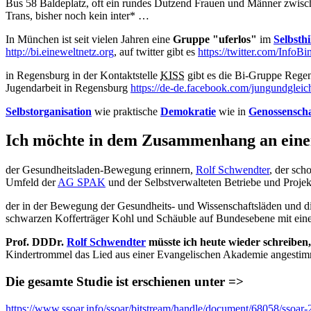
Bus 58 Baldeplatz, oft ein rundes Dutzend Frauen und Männer zwisc
Trans, bisher noch kein inter* …
In München ist seit vielen Jahren eine
Gruppe "uferlos"
im
Selbsthi
http://bi.eineweltnetz.org
, auf twitter gibt es
https://twitter.com/InfoB
in Regensburg in der Kontaktstelle
KISS
gibt es die Bi-Gruppe Rege
Jugendarbeit in Regensburg
https://de-de.facebook.com/jungundgleic
Selbstorganisation
wie praktische
Demokratie
wie in
Genossenscha
Ich möchte in dem Zusammenhang an ein
der Gesundheitsladen-Bewegung erinnern,
Rolf Schwendter
, der sch
Umfeld der
AG SPAK
und der Selbstverwalteten Betriebe und Projekt
der in der Bewegung der Gesundheits- und Wissenschaftsläden und d
schwarzen Kofferträger Kohl und Schäuble auf Bundesebene mit einer
Prof. DDDr.
Rolf Schwendter
müsste ich heute wieder schreiben,
Kindertrommel das Lied aus einer Evangelischen Akademie angestimm
Die gesamte Studie ist erschienen unter =>
https://www.ssoar.info/ssoar/bitstream/handle/document/68058/ssoa