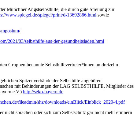
der Münchner Angstselbsthilfe, die durch gute Streuung zur
ps://www.spiegel.de/spiegel/print/d-13692866.html
sowie
symposium/
.com/2021/03/selbsthilfe-aus-der-gesundheitsladen.html
erten Gruppen benannte Selbsthilfevertreter*innen an dreizehn
ßgeblichen Spitzenverbände der Selbsthilfe angehören
 Menschen mit Behinderungen der LAG SELBSTHILFE, Mitglieder des
Bayern e.V.)
http://seko-bayern.de
chen.de/fileadmin/shz/downloads/einBlick/Einblick_2020-4.pdf
er nicht sprachen oder sich zum Selbstschutz gar nicht mehr erinnern