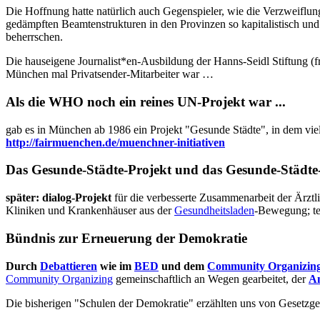
Die Hoffnung hatte natürlich auch Gegenspieler, wie die Verzweiflu
gedämpften Beamtenstrukturen in den Provinzen so kapitalistisch un
beherrschen.
Die hauseigene Journalist*en-Ausbildung der Hanns-Seidl Stiftung (frü
München mal Privatsender-Mitarbeiter war …
Als die WHO noch ein reines UN-Projekt war ...
gab es in München ab 1986 ein Projekt "Gesunde Städte", in dem viel
http://fairmuenchen.de/muenchner-initiativen
Das Gesunde-Städte-Projekt und das Gesunde-Städte
später: dialog-Projekt
für die verbesserte Zusammenarbeit der Ärztl
Kliniken und Krankenhäuser aus der
Gesundheitsladen
-Bewegung; tei
Bündnis zur Erneuerung der Demokratie
Durch
Debattieren
wie im
BED
und dem
Community Organizin
Community Organizing
gemeinschaftlich an Wegen gearbeitet, der
An
Die bisherigen "Schulen der Demokratie" erzählten uns von Gesetzge