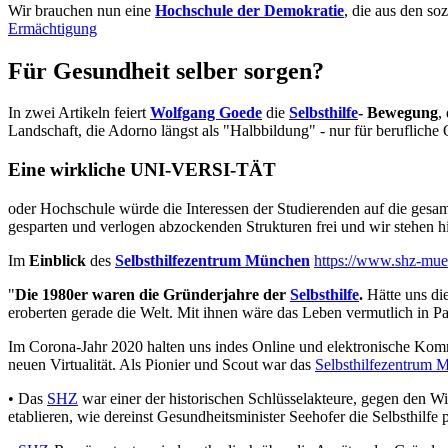
Wir brauchen nun eine
Hochschule der Demokratie
, die aus den so
Ermächtigung
Für Gesundheit selber sorgen?
In zwei Artikeln feiert
Wolfgang Goede
die
Selbsthilfe
- Bewegung
,
Landschaft, die Adorno längst als "Halbbildung" - nur für berufliche Q
Eine wirkliche UNI-VERSI-TÄT
oder Hochschule würde die Interessen der Studierenden auf die gesamt
gesparten und verlogen abzockenden Strukturen frei und wir stehen h
Im
Einblick
des
Selbsthilfezentrum München
https://www.shz-mue
"
Die 1980er waren die Gründerjahre der
Selbsthilfe
.
Hätte uns di
eroberten gerade die Welt. Mit ihnen wäre das Leben vermutlich in Pap
Im Corona-Jahr 2020 halten uns indes Online und elektronische Kom
neuen Virtualität. Als Pionier und Scout war das
Selbsthilfezentrum 
• Das
SHZ
war einer der historischen Schlüsselakteure, gegen den W
etablieren, wie dereinst Gesundheitsminister Seehofer die Selbsthilfe p