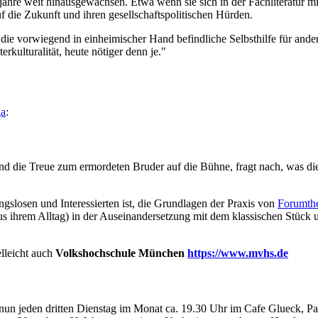
hre weit hinausgewachsen. Etwa wenn sie sich in der Fachliteratur mit 
f die Zukunft und ihren gesellschaftspolitischen Hürden.
 die vorwiegend in einheimischer Hand befindliche Selbsthilfe für and
erkulturalität, heute nötiger denn je."
a
:
d die Treue zum ermordeten Bruder auf die Bühne, fragt nach, was die
gslosen und Interessierten ist, die Grundlagen der Praxis von
Forumthe
us ihrem Alltag) in der Auseinandersetzung mit dem klassischen Stück
lleicht auch
Volkshochschule München
https://www.mvhs.de
n nun jeden dritten Dienstag im Monat ca. 19.30 Uhr im Cafe Glueck, 