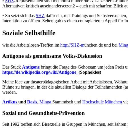
•
SHZ
-Repräsentanten sind methodisch über die Ansätze der Gründerja
Alternativen kritisch auseinandersetzen2 – auch mit scharfem Blick au
• So setzt sich das
SHZ
dafür ein, mit Trainings und Selbstversuchen,
Interaktion zu öffnen. Selten gab es einen couragierteren Appell für Int
Soziale Selbsthilfe
wie die Arbeitslosen-Treffen im
http://SHZ-m
ünchen.de und bei
Ming
Antigone als gemeinsame Volks-Diskussion
Das Stück
Antigone
bringt die Frage des Gehorsam um jeden Preis un
https://de.wikipedia.org/wiki/Antigone_
(Sophokles)
Meine Idee zur theaterpädagogischen Arbeit mit Arbeitslosen, Wohnun
Bühne zu bringen, in der die aktuellen Dialoge der Teilnehmenden (a
werden.
Artikus
und
Basis
,
Minga
Stammtisch und
Hochschule München
vie
Sozial und Gesundheits-Prävention
Seit 1992 treffen sich Bisexuelle in Gruppen in München, seit Jahre