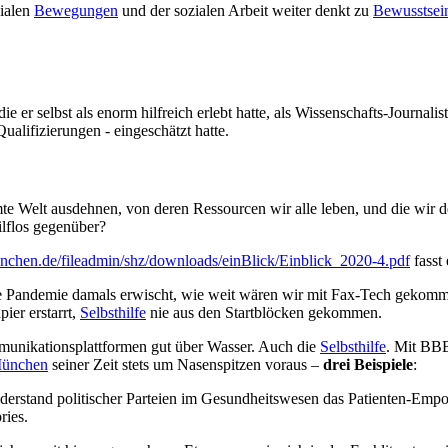
zialen
Bewegungen
und der sozialen Arbeit weiter denkt zu
Bewusstsei
 die er selbst als enorm hilfreich erlebt hatte, als Wissenschafts-Journa
ualifizierungen - eingeschätzt hatte.
e Welt ausdehnen, von deren Ressourcen wir alle leben, und die wir de
ilflos gegenüber?
nchen.de/fileadmin/shz/downloads/einBlick/Einblick_2020-4.pdf
fasst
e Pandemie damals erwischt, wie weit wären wir mit Fax-Tech gekom
ier erstarrt,
Selbsthilfe
nie aus den Startblöcken gekommen.
munikationsplattformen gut über Wasser. Auch die
Selbsthilfe
. Mit BB
München
seiner Zeit stets um Nasenspitzen voraus –
drei Beispiele
:
iderstand politischer Parteien im Gesundheitswesen das Patienten-Empo
ries.