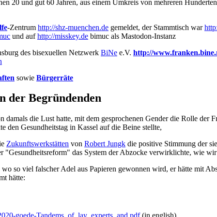
hen 20 und gut 60 Jahren, aus einem Umkreis von mehreren Hunderten,
lfe
-Zentrum
http://shz-muenchen.de
gemeldet, der Stammtisch war
htt
imuc
und auf
http://misskey.de
bimuc als Mastodon-Instanz
nsburg des bisexuellen Netzwerk
BiNe
e.V.
http://www.franken.bine.
h
ften
sowie
Bürgerräte
en der Begründenden
on damals die Lust hatte, mit dem gesprochenen Gender die Rolle der
e den Gesundheitstag in Kassel auf die Beine stellte,
ie
Zukunftswerkstätten
von
Robert Jungk
die positive Stimmung der sie
 "Gesundheitsreform" das System der Abzocke verwirklichte, wie wir e
wo so viel falscher Adel aus Papieren gewonnen wird, er hätte mit Abs
t hätte:
r-2020-goede-Tandems_of_lay_experts_and.pdf
(in english)