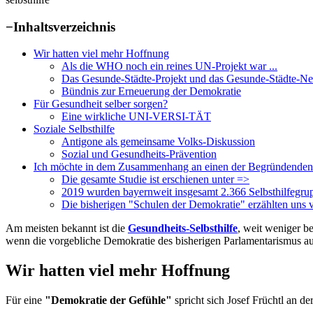
−
Inhaltsverzeichnis
Wir hatten viel mehr Hoffnung
Als die WHO noch ein reines UN-Projekt war ...
Das Gesunde-Städte-Projekt und das Gesunde-Städte-N
Bündnis zur Erneuerung der Demokratie
Für Gesundheit selber sorgen?
Eine wirkliche UNI-VERSI-TÄT
Soziale Selbsthilfe
Antigone als gemeinsame Volks-Diskussion
Sozial und Gesundheits-Prävention
Ich möchte in dem Zusammenhang an einen der Begründenden
Die gesamte Studie ist erschienen unter =>
2019 wurden bayernweit insgesamt 2.366 Selbsthilfegru
Die bisherigen "Schulen der Demokratie" erzählten uns 
Am meisten bekannt ist die
Gesundheits-Selbsthilfe
, weit weniger b
wenn die vorgebliche Demokratie des bisherigen Parlamentarismus aus
Wir hatten viel mehr Hoffnung
Für eine
"Demokratie der Gefühle"
spricht sich Josef Früchtl an d