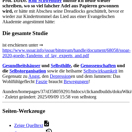
Prof. DDDr.
Rolf Schwendter
müsste ich heute wieder
schreiben, wo so viel falscher Adel aus Papieren gewonnen
wird,
er hätte mit Abscheu seine Dreadlocks geschüttelt, bevor er
wieder zur Kindertrommel das Lied aus einer Evangelischen
Akademie angestimmt hätte:
Die gesamte Studie
ist erschienen unter ⇒
https://www.ssoar.info/ssoar/bitstream/handle/document/68058/ssoar-
2020-goede-Tandems_of_lay_experts_and.pdf
Gesundheitshäuser
und
Selbsthilfe
, die
Genossenschaften
und
die
Selbstorganisation
sowie die heilsame
Selbstwirksamkeit
im
Gegensatz zu
Angst
, den
Depression
en und dem Jammern: Das
Wohlfühlgeflecht
Faszie
braucht
Bewegungen
!
/kunden/homepages/37/d358059291/htdocs/clickandbuilds/dokuWiki/
· Zuletzt geändert: 2025/09/09 15:58 von
selbstorg
Seiten-Werkzeuge
Zeige Quelltext