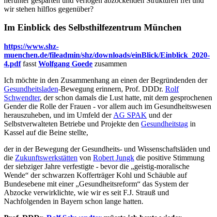
herunter gesparten und verlogen abzockenden Strukturen frei und
wir stehen hilflos gegenüber?
Im Einblick des Selbsthilfezentrum München
https://www.shz-
muenchen.de/fileadmin/shz/downloads/einBlick/Einblick_2020-
4.pdf
fasst
Wolfgang Goede
zusammen
Ich möchte in den Zusammenhang an einen der Begründenden der
Gesundheitsladen
-Bewegung erinnern, Prof. DDDr.
Rolf
Schwendter
, der schon damals die Lust hatte, mit dem gesprochenen
Gender die Rolle der Frauen - vor allem auch im Gesundheitswesen
herauszuheben, und im Umfeld der
AG SPAK
und der
Selbstverwalteten Betriebe und Projekte den
Gesundheitstag
in
Kassel auf die Beine stellte,
der in der Bewegung der Gesundheits- und Wissenschaftsläden und
die
Zukunftswerkstätten
von
Robert Jungk
die positive Stimmung
der siebziger Jahre verfestigte - bevor die „geistig-moralische
Wende“ der schwarzen Kofferträger Kohl und Schäuble auf
Bundesebene mit einer „Gesundheitsreform“ das System der
Abzocke verwirklichte, wie wir es seit F.J. Strauß und
Nachfolgenden in Bayern schon lange hatten.