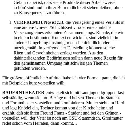
Gefahr dabei ist, dass viele Produkte dieser Arbeitsweise
'schön' sind und in ihrer Befremdlichkeit stehenbleiben, ohne
zu Konsequenzen zu führen.
VERFREMDUNG
ist z.B. die Verlagerung eines Verlaufs in
eine andere Umwelt/Schicht/Zeit… oder eine ähnliche
Versetzung eines erkannten Zusammenhangs. Rituale, die wir
in einem bestimmten Kontext entwickeln, sind vielleicht in
anderer Umgebung unsinnig, menschenfeindlich oder
unzeitgemäß. In verfremdeter Darstellung können solche
Riten und Gewohnheiten zerlegt werden. Aus den
dahinterliegenden Bedürfnissen sollten dann neue Regeln für
den gemeinsamen Umgang mit schwierigen Themen
gefunden werden.
Für größere, öffentliche Auftritte, habe ich vier Formen parat, die ich
mit Beispielen kurz vorstellen will:
BAUERNTHEATER
entwickelt sich mit Landjugendgruppen fast
selbständig, wenn sie ihre Bezüge und heißen Themen in Statuen-
und Forumtheater vorstellen und kombinieren. Mutter steht am Herd
und legt Knödel ein, Tochter kommt von der Kirche heim und
erzählt, daß sie ihren Freund Franz - Student und bei den Grünen -
vorstellen will, der Vater ist noch am CSU-Stammtisch, Großmutter
redet schon vom Heiraten, dann kommt…