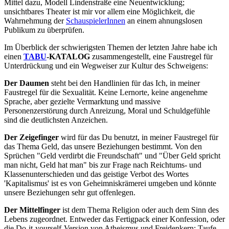
Mittel dazu, Modell Lindenstraße eine Neuentwicklung;
unsichtbares Theater ist mir vor allem eine Möglichkeit, die
Wahrnehmung der
SchauspielerInnen
an einem ahnungslosen
Publikum zu überprüfen.
Im Überblick der schwierigsten Themen der letzten Jahre habe ich
einen
TABU
-KATALOG
zusammengestellt, eine Faustregel für
Unterdrückung und ein Wegweiser zur Kultur des Schweigens:
Der Daumen
steht bei den Handlinien für das Ich, in meiner
Faustregel für die Sexualität. Keine Lernorte, keine angenehme
Sprache, aber gezielte Vermarktung und massive
Personenzerstörung durch Anreizung, Moral und Schuldgefühle
sind die deutlichsten Anzeichen.
Der Zeigefinger
wird für das Du benutzt, in meiner Faustregel für
das Thema Geld, das unsere Beziehungen bestimmt. Von den
Sprüchen "Geld verdirbt die Freundschaft" und "Über Geld spricht
man nicht, Geld hat man" bis zur Frage nach Reichtums- und
Klassenunterschieden und das geistige Verbot des Wortes
'Kapitalismus' ist es von Geheimniskrämerei umgeben und könnte
unsere Beziehungen sehr gut offenlegen.
Der Mittelfinger
ist dem Thema Religion oder auch dem Sinn des
Lebens zugeordnet. Entweder das Fertigpack einer Konfession, oder
die Do-it-yourself-Version von Atheismus und Freidenkern; Taufe,