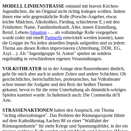
MODELL LINDENSTRASSE
entstand mit braven Kirchen-
Jugendlichen, die im Original nicht richtig loslegen wollten. Indem
ihnen eine sehr gegensätzliche Rolle (Porsche-Angeber, etwas
leichte Mädchen, Alkoholiker, Fiesling, schüchterne E.) mit den
Feinheiten: Name, Familienherkunft, Alter, innere Einstellung,
Beruf, Lebens-
Situation
-… als vollständige Rolle vorgegeben
wurde (oder mit eineR
PartnerIn
entwickelt werden konnte), kann
die Gruppe im Nu jeden aktuellen Impuls aufgreifen und zu jedem
Thema aus diesen Rollen improvisieren (Abtreibung, DDR, EG,
Asyl…). Als "Jugendgruppe St. Anton" spielen sie seitdem
regelmäßig in verschiedenen eigenen Veranstaltungen.
VOLKSTHEATER
ist in der Anlage dem Bauerntheater ähnlich,
geht für mich aber auch in andere Zeiten und andere Schichten: Ob
geschichtliches, herrschaftliches, proletarisches, hat Volkstheater
schon immer die Aufgabe und den Reiz der heißen Themen
gekannt, bevor es für die reine Unterhaltung als dümmlich-witziges
Spielen kastriert wurde. In Italienisch auch: Die Commedia de'll
Arte.
STRASSENAKTIONEN
haben den Anspruch, ein Thema
"richtig rüberzubringen". Das Problem der Rüstungsexporte führte
auf dem Katholikentag Aachen 88 zu einer "Wallfahrt der
Rüstungsindustrie" für mehr Kriege und Spannungsfelder, in der ein