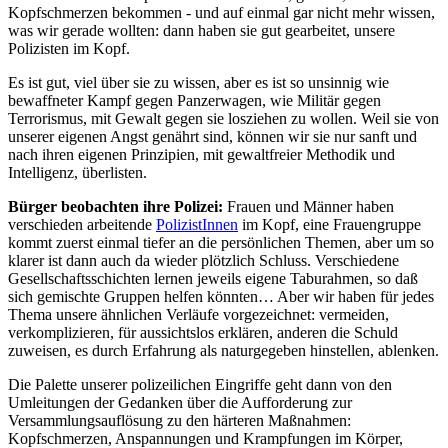
Kopfschmerzen bekommen - und auf einmal gar nicht mehr wissen,
was wir gerade wollten: dann haben sie gut gearbeitet, unsere
Polizisten im Kopf.
Es ist gut, viel über sie zu wissen, aber es ist so unsinnig wie
bewaffneter Kampf gegen Panzerwagen, wie Militär gegen
Terrorismus, mit Gewalt gegen sie losziehen zu wollen. Weil sie von
unserer eigenen Angst genährt sind, können wir sie nur sanft und
nach ihren eigenen Prinzipien, mit gewaltfreier Methodik und
Intelligenz, überlisten.
Bürger beobachten ihre Polizei:
Frauen und Männer haben
verschieden arbeitende
PolizistInnen
im Kopf, eine Frauengruppe
kommt zuerst einmal tiefer an die persönlichen Themen, aber um so
klarer ist dann auch da wieder plötzlich Schluss. Verschiedene
Gesellschaftsschichten lernen jeweils eigene Taburahmen, so daß
sich gemischte Gruppen helfen könnten… Aber wir haben für jedes
Thema unsere ähnlichen Verläufe vorgezeichnet: vermeiden,
verkomplizieren, für aussichtslos erklären, anderen die Schuld
zuweisen, es durch Erfahrung als naturgegeben hinstellen, ablenken.
Die Palette unserer polizeilichen Eingriffe geht dann von den
Umleitungen der Gedanken über die Aufforderung zur
Versammlungsauflösung zu den härteren Maßnahmen:
Kopfschmerzen, Anspannungen und Krampfungen im Körper,