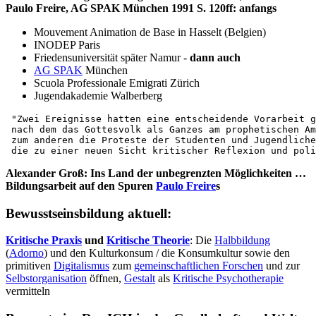
Paulo Freire, AG SPAK München 1991 S. 120ff: anfangs
Mouvement Animation de Base in Hasselt (Belgien)
INODEP Paris
Friedensuniversität später Namur -
dann auch
AG SPAK
München
Scuola Professionale Emigrati Zürich
Jugendakademie Walberberg
 "Zwei Ereignisse hatten eine entscheidende Vorarbeit g
 nach dem das Gottesvolk als Ganzes am prophetischen Am
 zum anderen die Proteste der Studenten und Jugendliche
 die zu einer neuen Sicht kritischer Reflexion und poli
Alexander Groß: Ins Land der unbegrenzten Möglichkeiten …
Bildungsarbeit auf den Spuren
Paulo Freire
s
Bewusstseinsbildung aktuell:
Kritische Praxis
und
Kritische Theorie
: Die
Halbbildung
(
Adorno
) und den Kulturkonsum / die Konsumkultur sowie den
primitiven
Digitalismus
zum
gemeinschaftlichen Forschen
und zur
Selbstorganisation
öffnen,
Gestalt
als
Kritische Psychotherapie
vermitteln