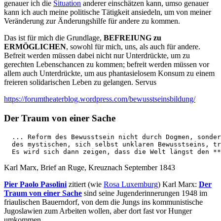
genauer ich die
Situation
anderer einschätzen kann, umso genauer
kann ich auch meine politische Tätigkeit ansiedeln, um von meiner
Veränderung zur Änderungshilfe für andere zu kommen.
Das ist für mich die Grundlage,
BEFREIUNG zu
ERMÖGLICHEN
, sowohl für mich, uns, als auch für andere.
Befreit werden müssen dabei nicht nur Unterdrückte, um zu
gerechten Lebenschancen zu kommen; befreit werden müssen vor
allem auch Unterdrückte, um aus phantasielosem Konsum zu einem
freieren solidarischen Leben zu gelangen. Servus
https://forumtheaterblog.wordpress.com/bewusstseinsbildung/
Der Traum von einer Sache
  ... Reform des Bewusstsein nicht durch Dogmen, sonder
  des mystischen, sich selbst unklaren Bewusstseins, tr
  Es wird sich dann zeigen, dass die Welt längst den **
Karl Marx, Brief an Ruge, Kreuznach September 1843
Pier Paolo Pasolini
zitiert (wie
Rosa Luxemburg
) Karl Marx:
Der
Traum von einer Sache
sind seine Jugenderinnerungen 1948 im
friaulischen Bauerndorf, von dem die Jungs ins kommunistische
Jugoslawien zum Arbeiten wollen, aber dort fast vor Hunger
umkommen …