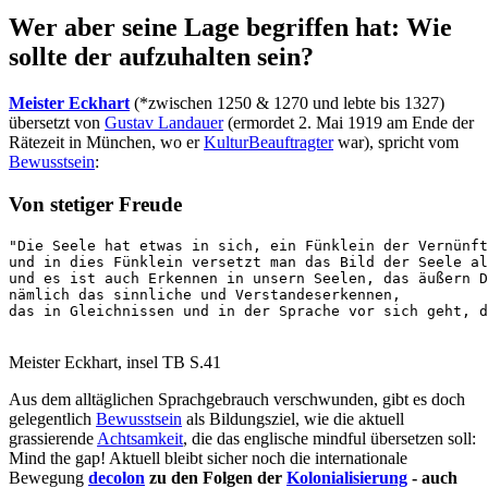
Wer aber seine Lage begriffen hat: Wie
sollte der aufzuhalten sein?
Meister Eckhart
(*zwischen 1250 & 1270 und lebte bis 1327)
übersetzt von
Gustav Landauer
(ermordet 2. Mai 1919 am Ende der
Rätezeit in München, wo er
KulturBeauftragter
war), spricht vom
Bewusstsein
:
Von stetiger Freude
"Die Seele hat etwas in sich, ein Fünklein der Vernünft
und in dies Fünklein versetzt man das Bild der Seele al
und es ist auch Erkennen in unsern Seelen, das äußern D
nämlich das sinnliche und Verstandeserkennen, 

das in Gleichnissen und in der Sprache vor sich geht, d
Meister Eckhart, insel TB S.41
Aus dem alltäglichen Sprachgebrauch verschwunden, gibt es doch
gelegentlich
Bewusstsein
als Bildungsziel, wie die aktuell
grassierende
Achtsamkeit
, die das englische mindful übersetzen soll:
Mind the gap! Aktuell bleibt sicher noch die internationale
Bewegung
decolon
zu den Folgen der
Kolonialisierung
- auch