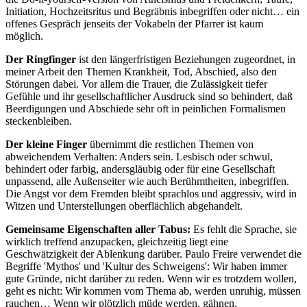
Initiation, Hochzeitsritus und Begräbnis inbegriffen oder nicht… ein
offenes Gespräch jenseits der Vokabeln der Pfarrer ist kaum
möglich.
Der Ringfinger
ist den längerfristigen Beziehungen zugeordnet, in
meiner Arbeit den Themen Krankheit, Tod, Abschied, also den
Störungen dabei. Vor allem die Trauer, die Zulässigkeit tiefer
Gefühle und ihr gesellschaftlicher Ausdruck sind so behindert, daß
Beerdigungen und Abschiede sehr oft in peinlichen Formalismen
steckenbleiben.
Der kleine Finger
übernimmt die restlichen Themen von
abweichendem Verhalten: Anders sein. Lesbisch oder schwul,
behindert oder farbig, andersgläubig oder für eine Gesellschaft
unpassend, alle Außenseiter wie auch Berühmtheiten, inbegriffen.
Die Angst vor dem Fremden bleibt sprachlos und aggressiv, wird in
Witzen und Unterstellungen oberflächlich abgehandelt.
Gemeinsame Eigenschaften aller Tabus:
Es fehlt die Sprache, sie
wirklich treffend anzupacken, gleichzeitig liegt eine
Geschwätzigkeit der Ablenkung darüber. Paulo Freire verwendet die
Begriffe 'Mythos' und 'Kultur des Schweigens': Wir haben immer
gute Gründe, nicht darüber zu reden. Wenn wir es trotzdem wollen,
geht es nicht: Wir kommen vom Thema ab, werden unruhig, müssen
rauchen… Wenn wir plötzlich müde werden, gähnen,