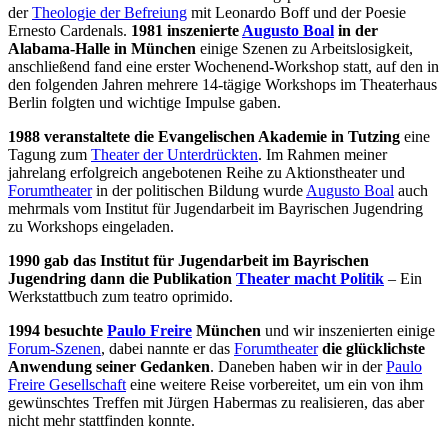
der
Theologie der Befreiung
mit Leonardo Boff und der Poesie
Ernesto Cardenals.
1981 inszenierte
Augusto Boal
in der
Alabama-Halle in München
einige Szenen zu Arbeitslosigkeit,
anschließend fand eine erster Wochenend-Workshop statt, auf den in
den folgenden Jahren mehrere 14-tägige Workshops im Theaterhaus
Berlin folgten und wichtige Impulse gaben.
1988 veranstaltete die Evangelischen Akademie in Tutzing
eine
Tagung zum
Theater der Unterdrückten
. Im Rahmen meiner
jahrelang erfolgreich angebotenen Reihe zu Aktionstheater und
Forumtheater
in der politischen Bildung wurde
Augusto Boal
auch
mehrmals vom Institut für Jugendarbeit im Bayrischen Jugendring
zu Workshops eingeladen.
1990 gab das Institut für Jugendarbeit im Bayrischen
Jugendring dann die Publikation
Theater macht Politik
– Ein
Werkstattbuch zum teatro oprimido.
1994 besuchte
Paulo Freire
München
und wir inszenierten einige
Forum-Szenen
, dabei nannte er das
Forumtheater
die glücklichste
Anwendung seiner Gedanken
. Daneben haben wir in der
Paulo
Freire Gesellschaft
eine weitere Reise vorbereitet, um ein von ihm
gewünschtes Treffen mit Jürgen Habermas zu realisieren, das aber
nicht mehr stattfinden konnte.