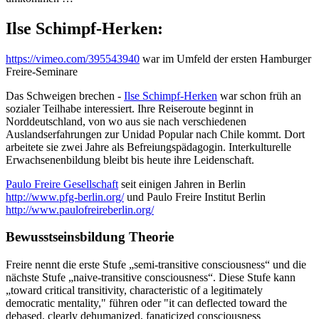
Ilse Schimpf-Herken:
https://vimeo.com/395543940
war im Umfeld der ersten Hamburger
Freire-Seminare
Das Schweigen brechen -
Ilse Schimpf-Herken
war schon früh an
sozialer Teilhabe interessiert. Ihre Reiseroute beginnt in
Norddeutschland, von wo aus sie nach verschiedenen
Auslandserfahrungen zur Unidad Popular nach Chile kommt. Dort
arbeitete sie zwei Jahre als Befreiungspädagogin. Interkulturelle
Erwachsenenbildung bleibt bis heute ihre Leidenschaft.
Paulo Freire Gesellschaft
seit einigen Jahren in Berlin
http://www.pfg-berlin.org/
und Paulo Freire Institut Berlin
http://www.paulofreireberlin.org/
Bewusstseinsbildung Theorie
Freire nennt die erste Stufe „semi-transitive consciousness“ und die
nächste Stufe „naive-transitive consciousness“. Diese Stufe kann
„toward critical transitivity, characteristic of a legitimately
democratic mentality," führen oder "it can deflected toward the
debased, clearly dehumanized, fanaticized consciousness