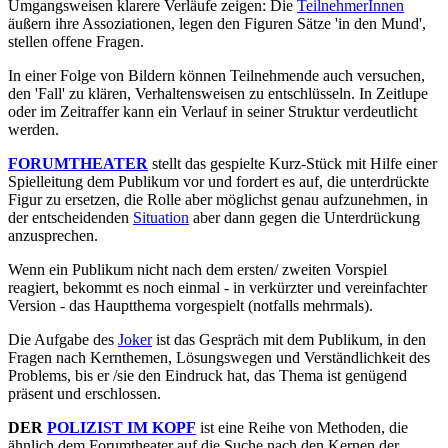
Umgangsweisen klarere Verläufe zeigen: Die
TeilnehmerInnen
äußern ihre Assoziationen, legen den Figuren Sätze 'in den Mund',
stellen offene Fragen.
In einer Folge von Bildern können Teilnehmende auch versuchen,
den 'Fall' zu klären, Verhaltensweisen zu entschlüsseln. In Zeitlupe
oder im Zeitraffer kann ein Verlauf in seiner Struktur verdeutlicht
werden.
FORUMTHEATER
stellt das gespielte Kurz-Stück mit Hilfe einer
Spielleitung dem Publikum vor und fordert es auf, die unterdrückte
Figur zu ersetzen, die Rolle aber möglichst genau aufzunehmen, in
der entscheidenden
Situation
aber dann gegen die Unterdrückung
anzusprechen.
Wenn ein Publikum nicht nach dem ersten/ zweiten Vorspiel
reagiert, bekommt es noch einmal - in verkürzter und vereinfachter
Version - das Hauptthema vorgespielt (notfalls mehrmals).
Die Aufgabe des
Joker
ist das Gespräch mit dem Publikum, in den
Fragen nach Kernthemen, Lösungswegen und Verständlichkeit des
Problems, bis er /sie den Eindruck hat, das Thema ist genügend
präsent und erschlossen.
DER
POLIZIST IM KOPF
ist eine Reihe von Methoden, die
ähnlich dem Forumtheater auf die Suche nach den Kernen der