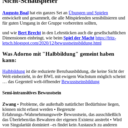
Nicht-Schauspieler
Augusto Boal
hat ein ganzes Set an
Übungen und Spielen
entwickelt und gesammelt, die alle Mitspielenden sensibilisieren und
für guten Umgang in der Gruppe vorbereiten sollten,
und wie
Bert Brecht
in den Lehrstücken auch die gesellschaftlichen
Dimensionen einbringt, wie beim
Spiel der Macht
https://fritz-
letsch.blogspot.com/2020/12/bewusstseinsbildung.html
Was Adorno mit "Halbbildung" gemeint haben
kann:
Halbbildung
ist die reduzierte Berufsausbildung, die keine Sicht der
Welt einbezieht, in der BWL mit ewigem Wachstum möglich scheint
… das Gegenteil welt-öffnender
Bewusstseinsbildung
Semi-intransitives Bewusstsein
Zwang
• Probleme, die außerhalb natürlicher Bedürfnisse liegen,
können nicht erfasst werden • Begrenzte
Erfahrungs-/Wahrnehmungswelt• Bewusstsein, das ausschließlich
das Überleben/das Bewahren der eigenen Existenz anstrebt • Wird
von Singularität dominiert –es findet kein Austausch zu anderen