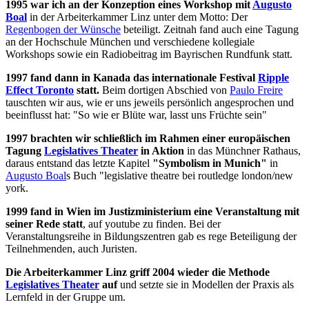
1995 war ich an der Konzeption eines Workshop mit
Augusto
Boal
in der Arbeiterkammer Linz unter dem Motto: Der
Regenbogen der Wünsche
beteiligt. Zeitnah fand auch eine Tagung
an der Hochschule München und verschiedene kollegiale
Workshops sowie ein Radiobeitrag im Bayrischen Rundfunk statt.
1997 fand dann in Kanada das internationale Festival
Ripple
Effect Toronto
statt.
Beim dortigen Abschied von
Paulo Freire
tauschten wir aus, wie er uns jeweils persönlich angesprochen und
beeinflusst hat: "So wie er Blüte war, lasst uns Früchte sein"
1997 brachten wir schließlich im Rahmen einer europäischen
Tagung
Legislatives Theater
in Aktion
in das Münchner Rathaus,
daraus entstand das letzte Kapitel
"Symbolism in Munich"
in
Augusto Boal
s Buch "legislative theatre bei routledge london/new
york.
1999 fand in Wien im Justizministerium eine Veranstaltung mit
seiner Rede statt
, auf youtube zu finden. Bei der
Veranstaltungsreihe in Bildungszentren gab es rege Beteiligung der
Teilnehmenden, auch Juristen.
Die Arbeiterkammer Linz griff 2004 wieder die Methode
Legislatives Theater
auf
und setzte sie in Modellen der Praxis als
Lernfeld in der Gruppe um.