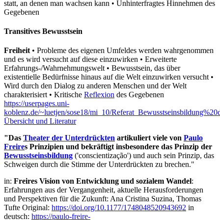
statt, an denen man wachsen kann • Unhinterfragtes Hinnehmen des
Gegebenen
Transitives Bewusstsein
Freiheit
• Probleme des eigenen Umfeldes werden wahrgenommen
und es wird versucht auf diese einzuwirken • Erweiterte
Erfahrungs-/Wahrnehmungswelt • Bewusstsein, das über
existentielle Bedürfnisse hinaus auf die Welt einzuwirken versucht •
Wird durch den Dialog zu anderen Menschen und der Welt
charakterisiert • Kritische
Reflexion
des Gegebenen
https://userpages.uni-
koblenz.de/~luetjen/sose18/mi_10/Referat_Bewusstseinsbildung%2
Übersicht und Literatur
"Das
Theater der Unterdrückten
artikuliert viele von
Paulo
Freire
s Prinzipien und bekräftigt insbesondere das Prinzip der
Bewusstseinsbildung
('conscientização') und auch sein Prinzip, das
Schweigen durch die Stimme der Unterdrückten zu brechen."
in:
Freires Vision von Entwicklung und sozialem Wandel
:
Erfahrungen aus der Vergangenheit, aktuelle Herausforderungen
und Perspektiven für die Zukunft: Ana Cristina Suzina, Thomas
Tufte Original:
https://doi.org/10.1177/1748048520943692
in
deutsch:
https://paulo-freire-