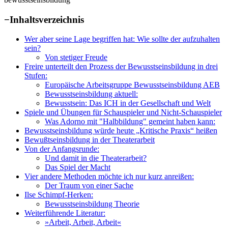
−
Inhaltsverzeichnis
Wer aber seine Lage begriffen hat: Wie sollte der aufzuhalten
sein?
Von stetiger Freude
Freire unterteilt den Prozess der Bewusstseinsbildung in drei
Stufen:
Europäische Arbeitsgruppe Bewusstseinsbildung AEB
Bewusstseinsbildung aktuell:
Bewusstsein: Das ICH in der Gesellschaft und Welt
Spiele und Übungen für Schauspieler und Nicht-Schauspieler
Was Adorno mit "Halbbildung" gemeint haben kann:
Bewusstseinsbildung würde heute „Kritische Praxis“ heißen
Bewußtseinsbildung in der Theaterarbeit
Von der Anfangsrunde:
Und damit in die Theaterarbeit?
Das Spiel der Macht
Vier andere Methoden möchte ich nur kurz anreißen:
Der Traum von einer Sache
Ilse Schimpf-Herken:
Bewusstseinsbildung Theorie
Weiterführende Literatur:
»Arbeit, Arbeit, Arbeit«