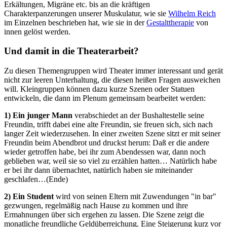
Erkältungen, Migräne etc. bis an die kräftigen
Charakterpanzerungen unserer Muskulatur, wie sie
Wilhelm Reich
im Einzelnen beschrieben hat, wie sie in der
Gestalttherapie
von
innen gelöst werden.
Und damit in die Theaterarbeit?
Zu diesen Themengruppen wird Theater immer interessant und gerät
nicht zur leeren Unterhaltung, die diesen heißen Fragen ausweichen
will. Kleingruppen können dazu kurze Szenen oder Statuen
entwickeln, die dann im Plenum gemeinsam bearbeitet werden:
1) Ein junger Mann
verabschiedet an der Bushaltestelle seine
Freundin, trifft dabei eine alte Freundin, sie freuen sich, sich nach
langer Zeit wiederzusehen. In einer zweiten Szene sitzt er mit seiner
Freundin beim Abendbrot und druckst herum: Daß er die andere
wieder getroffen habe, bei ihr zum Abendessen war, dann noch
geblieben war, weil sie so viel zu erzählen hatten… Natürlich habe
er bei ihr dann übernachtet, natürlich haben sie miteinander
geschlafen…(Ende)
2) Ein Student
wird von seinen Eltern mit Zuwendungen "in bar"
gezwungen, regelmäßig nach Hause zu kommen und ihre
Ermahnungen über sich ergehen zu lassen. Die Szene zeigt die
monatliche freundliche Geldüberreichung. Eine Steigerung kurz vor