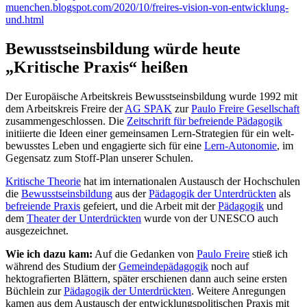
muenchen.blogspot.com/2020/10/freires-vision-von-entwicklung-
und.html
Bewusstseinsbildung würde heute
„Kritische Praxis“ heißen
Der Europäische Arbeitskreis Bewusstseinsbildung wurde 1992 mit
dem Arbeitskreis Freire der
AG SPAK
zur
Paulo Freire Gesellschaft
zusammengeschlossen. Die
Zeitschrift für befreiende Pädagogik
initiierte die Ideen einer gemeinsamen Lern-Strategien für ein welt-
bewusstes Leben und engagierte sich für eine
Lern-Autonomie
, im
Gegensatz zum Stoff-Plan unserer Schulen.
Kritische Theorie
hat im internationalen Austausch der Hochschulen
die
Bewusstseinsbildung
aus der
Pädagogik der Unterdrückten
als
befreiende Praxis
gefeiert, und die Arbeit mit der
Pädagogik
und
dem
Theater der Unterdrückten
wurde von der UNESCO auch
ausgezeichnet.
Wie ich dazu kam:
Auf die Gedanken von
Paulo Freire
stieß ich
während des Studium der
Gemeindepädagogik
noch auf
hektografierten Blättern, später erschienen dann auch seine ersten
Büchlein zur
Pädagogik der Unterdrückten
. Weitere Anregungen
kamen aus dem Austausch der entwicklungspolitischen Praxis mit