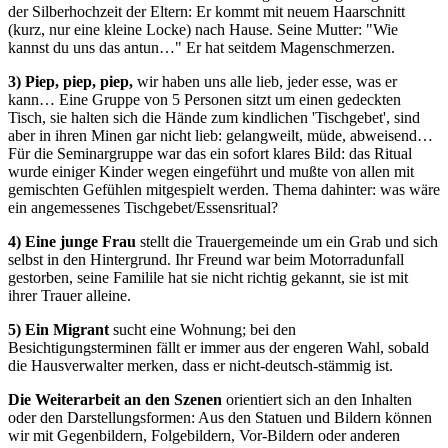
der Silberhochzeit der Eltern: Er kommt mit neuem Haarschnitt
(kurz, nur eine kleine Locke) nach Hause. Seine Mutter: "Wie
kannst du uns das antun…" Er hat seitdem Magenschmerzen.
3) Piep, piep, piep,
wir haben uns alle lieb, jeder esse, was er
kann… Eine Gruppe von 5 Personen sitzt um einen gedeckten
Tisch, sie halten sich die Hände zum kindlichen 'Tischgebet', sind
aber in ihren Minen gar nicht lieb: gelangweilt, müde, abweisend…
Für die Seminargruppe war das ein sofort klares Bild: das Ritual
wurde einiger Kinder wegen eingeführt und mußte von allen mit
gemischten Gefühlen mitgespielt werden. Thema dahinter: was wäre
ein angemessenes Tischgebet/Essensritual?
4) Eine junge Frau
stellt die Trauergemeinde um ein Grab und sich
selbst in den Hintergrund. Ihr Freund war beim Motorradunfall
gestorben, seine Familile hat sie nicht richtig gekannt, sie ist mit
ihrer Trauer alleine.
5) Ein Migrant
sucht eine Wohnung; bei den
Besichtigungsterminen fällt er immer aus der engeren Wahl, sobald
die Hausverwalter merken, dass er nicht-deutsch-stämmig ist.
Die Weiterarbeit an den Szenen
orientiert sich an den Inhalten
oder den Darstellungsformen: Aus den Statuen und Bildern können
wir mit Gegenbildern, Folgebildern, Vor-Bildern oder anderen