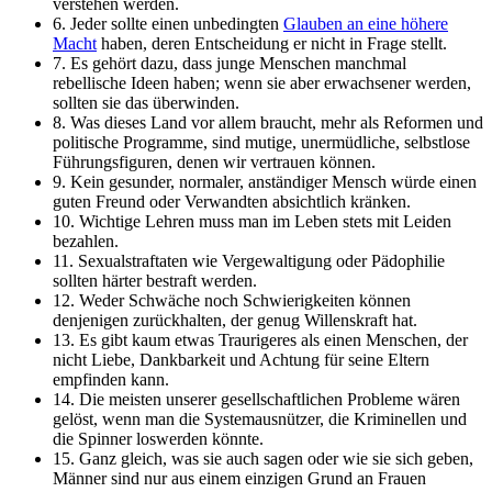
verstehen werden.
6. Jeder sollte einen unbedingten
Glauben an eine höhere
Macht
haben, deren Entscheidung er nicht in Frage stellt.
7. Es gehört dazu, dass junge Menschen manchmal
rebellische Ideen haben; wenn sie aber erwachsener werden,
sollten sie das überwinden.
8. Was dieses Land vor allem braucht, mehr als Reformen und
politische Programme, sind mutige, unermüdliche, selbstlose
Führungsfiguren, denen wir vertrauen können.
9. Kein gesunder, normaler, anständiger Mensch würde einen
guten Freund oder Verwandten absichtlich kränken.
10. Wichtige Lehren muss man im Leben stets mit Leiden
bezahlen.
11. Sexualstraftaten wie Vergewaltigung oder Pädophilie
sollten härter bestraft werden.
12. Weder Schwäche noch Schwierigkeiten können
denjenigen zurückhalten, der genug Willenskraft hat.
13. Es gibt kaum etwas Traurigeres als einen Menschen, der
nicht Liebe, Dankbarkeit und Achtung für seine Eltern
empfinden kann.
14. Die meisten unserer gesellschaftlichen Probleme wären
gelöst, wenn man die Systemausnützer, die Kriminellen und
die Spinner loswerden könnte.
15. Ganz gleich, was sie auch sagen oder wie sie sich geben,
Männer sind nur aus einem einzigen Grund an Frauen