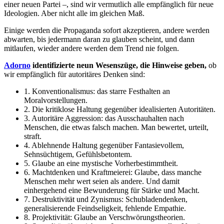
einer neuen Partei –, sind wir vermutlich alle empfänglich für neue
Ideologien. Aber nicht alle im gleichen Maß.
Einige werden die Propaganda sofort akzeptieren, andere werden
abwarten, bis jedermann daran zu glauben scheint, und dann
mitlaufen, wieder andere werden dem Trend nie folgen.
Adorno
identifizierte neun Wesenszüge, die Hinweise geben,
ob
wir empfänglich für autoritäres Denken sind:
1. Konventionalismus: das starre Festhalten an
Moralvorstellungen.
2. Die kritiklose Haltung gegenüber idealisierten Autoritäten.
3. Autoritäre Aggression: das Ausschauhalten nach
Menschen, die etwas falsch machen. Man bewertet, urteilt,
straft.
4. Ablehnende Haltung gegenüber Fantasievollem,
Sehnsüchtigem, Gefühlsbetontem.
5. Glaube an eine mystische Vorherbestimmtheit.
6. Machtdenken und Kraftmeierei: Glaube, dass manche
Menschen mehr wert seien als andere. Und damit
einhergehend eine Bewunderung für Stärke und Macht.
7. Destruktivität und Zynismus: Schubladendenken,
generalisierende Feindseligkeit, fehlende Empathie.
8. Projektivität: Glaube an Verschwörungstheorien.