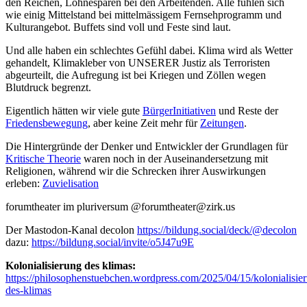
den Reichen, Löhnesparen bei den Arbeitenden. Alle fühlen sich
wie einig Mittelstand bei mittelmässigem Fernsehprogramm und
Kulturangebot. Buffets sind voll und Feste sind laut.
Und alle haben ein schlechtes Gefühl dabei. Klima wird als Wetter
gehandelt, Klimakleber von UNSERER Justiz als Terroristen
abgeurteilt, die Aufregung ist bei Kriegen und Zöllen wegen
Blutdruck begrenzt.
Eigentlich hätten wir viele gute
BürgerInitiativen
und Reste der
Friedensbewegung
, aber keine Zeit mehr für
Zeitungen
.
Die Hintergründe der Denker und Entwickler der Grundlagen für
Kritische Theorie
waren noch in der Auseinandersetzung mit
Religionen, während wir die Schrecken ihrer Auswirkungen
erleben:
Zuvielisation
forumtheater im pluriversum @forumtheater@zirk.us
Der Mastodon-Kanal decolon
https://bildung.social/deck/@decolon
dazu:
https://bildung.social/invite/o5J47u9E
Kolonialisierung des klimas:
https://philosophenstuebchen.wordpress.com/2025/04/15/kolonialisie
des-klimas