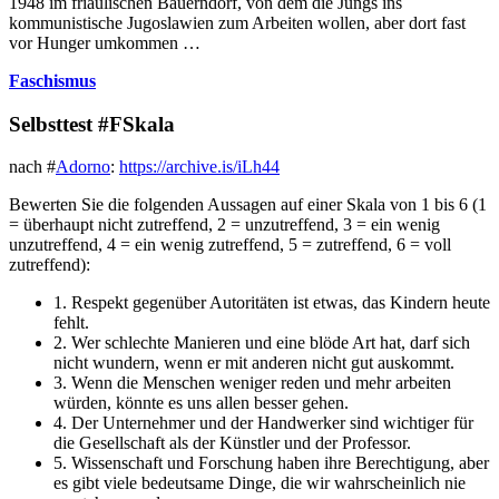
1948 im friaulischen Bauerndorf, von dem die Jungs ins
kommunistische Jugoslawien zum Arbeiten wollen, aber dort fast
vor Hunger umkommen …
Faschismus
Selbsttest #FSkala
nach #
Adorno
:
https://archive.is/iLh44
Bewerten Sie die folgenden Aussagen auf einer Skala von 1 bis 6 (1
= überhaupt nicht zutreffend, 2 = unzutreffend, 3 = ein wenig
unzutreffend, 4 = ein wenig zutreffend, 5 = zutreffend, 6 = voll
zutreffend):
1. Respekt gegenüber Autoritäten ist etwas, das Kindern heute
fehlt.
2. Wer schlechte Manieren und eine blöde Art hat, darf sich
nicht wundern, wenn er mit anderen nicht gut auskommt.
3. Wenn die Menschen weniger reden und mehr arbeiten
würden, könnte es uns allen besser gehen.
4. Der Unternehmer und der Handwerker sind wichtiger für
die Gesellschaft als der Künstler und der Professor.
5. Wissenschaft und Forschung haben ihre Berechtigung, aber
es gibt viele bedeutsame Dinge, die wir wahrscheinlich nie