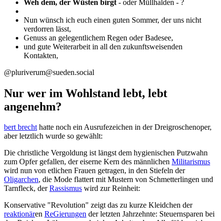
Weh dem, der Wüsten birgt
- oder Müllhalden - ?
Nun wünsch ich euch einen guten Sommer, der uns nicht
verdorren lässt,
Genuss an gelegentlichem Regen oder Badesee,
und gute Weiterarbeit in all den zukunftsweisenden
Kontakten,
@pluriverum@sueden.social
Nur wer im Wohlstand lebt, lebt
angenehm?
bert brecht
hatte noch ein Ausrufezeichen in der Dreigroschenoper,
aber letztlich wurde so gewählt:
Die christliche Vergoldung ist längst dem hygienischen Putzwahn
zum Opfer gefallen, der eiserne Kern des männlichen
Militarismus
wird nun von etlichen Frauen getragen, in den Stiefeln der
Oligarchen
, die Mode flattert mit Mustern von Schmetterlingen und
Tarnfleck, der
Rassismus
wird zur Reinheit:
Konservative "Revolution" zeigt das zu kurze Kleidchen der
reaktionär
en
ReGierungen
der letzten Jahrzehnte: Steuernsparen bei