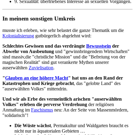
9. Sexualität: übertriebenes Interesse an sexuellen Vorgängen.
In meinem sonstigen Umkreis
musste ich erleben, wie sehr belastet die ganze Thematik um die
Kolonialisierung
gutbürgerlich abgelehnt wird:
Schlechtes Gewissen und das verdrängte
Bewusstsein
der
Abwehr von Ausbeutung
und "gewinnbringendem Wirtschaften"
sind massiv,die "christliche Mission" und die "Befreiung von der
magischen Realität" sind gut verankerte Mythen unserer
auserwählten
Zuvielisation
.
"
Glauben an eine höhere Macht
" hat uns an den Rand der
Katastrophen und Kriege gebracht
, das "gelobte Land" des
"auserwählten Volkes" mittendrin.
Und wir als Erbe des vermeintlich arischen "auserwählten
Volkes" erleben die perverse Verdrehung
der religiösen
Anmaßung im
Faschismus
neu: An der Seite von Massenmördern,
"solidarisch"!
Die Wüste wächst
, Permakultur und Waldgarten braucht es
nicht nur in äquatorialen Gebieten …