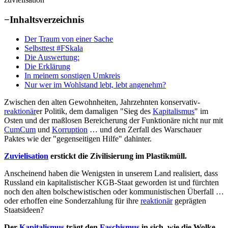
−
Inhaltsverzeichnis
Der Traum von einer Sache
Selbsttest #FSkala
Die Auswertung:
Die Erklärung
In meinem sonstigen Umkreis
Nur wer im Wohlstand lebt, lebt angenehm?
Zwischen den alten Gewohnheiten, Jahrzehnten konservativ-
reaktionär
er Politik, dem damaligen "Sieg des
Kapitalismus
" im
Osten und der maßlosen Bereicherung der Funktionäre nicht nur mit
CumCum
und
Korruption
… und den Zerfall des Warschauer
Paktes wie der "gegenseitigen Hilfe" dahinter.
Zuvielisation
erstickt die Zivilisierung im Plastikmüll.
Anscheinend haben die Wenigsten in unserem Land realisiert, dass
Russland ein kapitalistischer KGB-Staat geworden ist und fürchten
noch den alten bolschewistischen oder kommunistischen Überfall …
oder erhoffen eine Sonderzahlung für ihre
reaktionär
geprägten
Staatsideen?
Der
Kapitalismus
trägt den
Faschismus
in sich, wie die Wolke