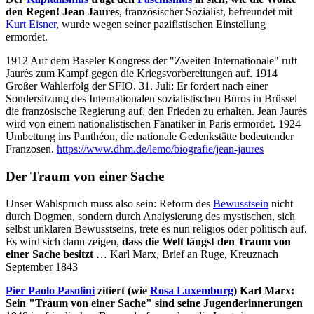
den Regen! Jean Jaures
, französischer Sozialist, befreundet mit
Kurt Eisner
, wurde wegen seiner pazifistischen Einstellung
ermordet.
1912 Auf dem Baseler Kongress der "Zweiten Internationale" ruft
Jaurès zum Kampf gegen die Kriegsvorbereitungen auf. 1914
Großer Wahlerfolg der SFIO. 31. Juli: Er fordert nach einer
Sondersitzung des Internationalen sozialistischen Büros in Brüssel
die französische Regierung auf, den Frieden zu erhalten. Jean Jaurès
wird von einem nationalistischen Fanatiker in Paris ermordet. 1924
Umbettung ins Panthéon, die nationale Gedenkstätte bedeutender
Franzosen.
https://www.dhm.de/lemo/biografie/jean-jaures
Der Traum von einer Sache
Unser Wahlspruch muss also sein: Reform des
Bewusstsein
nicht
durch Dogmen, sondern durch Analysierung des mystischen, sich
selbst unklaren Bewusstseins, trete es nun religiös oder politisch auf.
Es wird sich dann zeigen,
dass die Welt längst den Traum von
einer Sache besitzt
… Karl Marx, Brief an Ruge, Kreuznach
September 1843
Pier Paolo Pasolini
zitiert (wie
Rosa Luxemburg
) Karl Marx:
Sein "Traum von einer Sache" sind seine Jugenderinnerungen