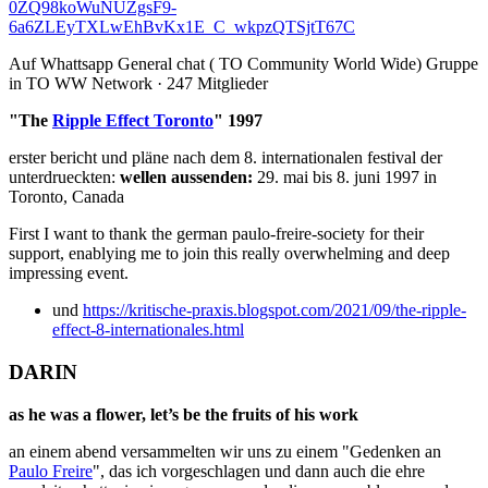
0ZQ98koWuNUZgsF9-
6a6ZLEyTXLwEhBvKx1E_C_wkpzQTSjtT67C
Auf Whattsapp General chat ( TO Community World Wide) Gruppe
in TO WW Network · 247 Mitglieder
"The
Ripple Effect Toronto
" 1997
erster bericht und pläne nach dem 8. internationalen festival der
unterdrueckten:
wellen aussenden:
29. mai bis 8. juni 1997 in
Toronto, Canada
First I want to thank the german paulo-freire-society for their
support, enablying me to join this really overwhelming and deep
impressing event.
und
https://kritische-praxis.blogspot.com/2021/09/the-ripple-
effect-8-internationales.html
DARIN
as he was a flower, let’s be the fruits of his work
an einem abend versammelten wir uns zu einem "Gedenken an
Paulo Freire
", das ich vorgeschlagen und dann auch die ehre