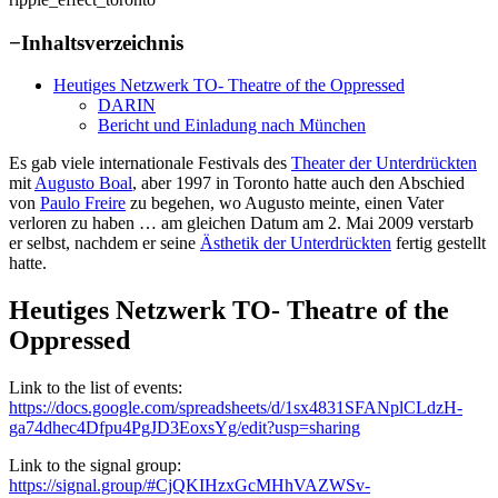
−
Inhaltsverzeichnis
Heutiges Netzwerk TO- Theatre of the Oppressed
DARIN
Bericht und Einladung nach München
Es gab viele internationale Festivals des
Theater der Unterdrückten
mit
Augusto Boal
, aber 1997 in Toronto hatte auch den Abschied
von
Paulo Freire
zu begehen, wo Augusto meinte, einen Vater
verloren zu haben … am gleichen Datum am 2. Mai 2009 verstarb
er selbst, nachdem er seine
Ästhetik der Unterdrückten
fertig gestellt
hatte.
Heutiges Netzwerk TO- Theatre of the
Oppressed
Link to the list of events:
https://docs.google.com/spreadsheets/d/1sx4831SFANplCLdzH-
ga74dhec4Dfpu4PgJD3EoxsYg/edit?usp=sharing
Link to the signal group:
https://signal.group/#CjQKIHzxGcMHhVAZWSv-