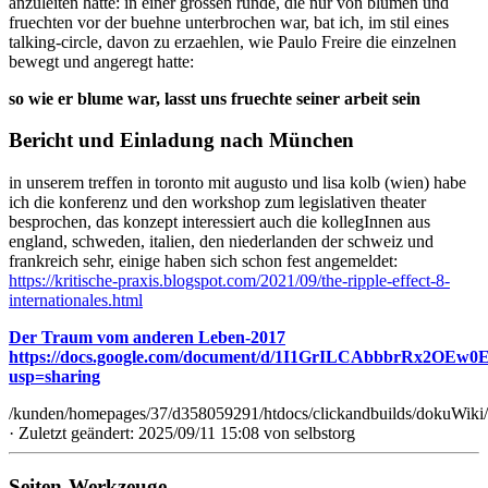
anzuleiten hatte: in einer grossen runde, die nur von blumen und
fruechten vor der buehne unterbrochen war, bat ich, im stil eines
talking-circle, davon zu erzaehlen, wie Paulo Freire die einzelnen
bewegt und angeregt hatte:
so wie er blume war, lasst uns fruechte seiner arbeit sein
Bericht und Einladung nach München
in unserem treffen in toronto mit augusto und lisa kolb (wien) habe
ich die konferenz und den workshop zum legislativen theater
besprochen, das konzept interessiert auch die kollegInnen aus
england, schweden, italien, den niederlanden der schweiz und
frankreich sehr, einige haben sich schon fest angemeldet:
https://kritische-praxis.blogspot.com/2021/09/the-ripple-effect-8-
internationales.html
Der Traum vom anderen Leben-2017
https://docs.google.com/document/d/1I1GrILCAbbbrRx2OEw
usp=sharing
/kunden/homepages/37/d358059291/htdocs/clickandbuilds/dokuWiki/B
· Zuletzt geändert: 2025/09/11 15:08 von
selbstorg
Seiten-Werkzeuge