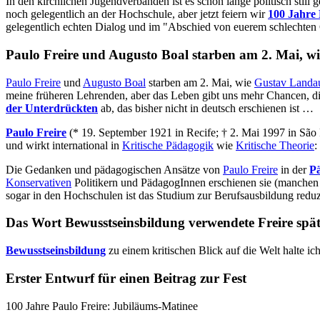
In den kirchlichen Jugendverbänden ist es schon lange politisch still
noch gelegentlich an der Hochschule, aber jetzt feiern wir
100 Jahre 
gelegentlich echten Dialog und im "Abschied von euerem schlechten 
Paulo Freire und Augusto Boal starben am 2. Mai, 
Paulo Freire
und
Augusto Boal
starben am 2. Mai, wie
Gustav Landa
meine früheren Lehrenden, aber das Leben gibt uns mehr Chancen, d
der Unterdrückten
ab, das bisher nicht in deutsch erschienen ist …
Paulo Freire
(* 19. September 1921 in Recife; † 2. Mai 1997 in São Pa
und wirkt international in
Kritische Pädagogik
wie
Kritische Theorie
:
Die Gedanken und pädagogischen Ansätze von
Paulo Freire
in der
P
Konservativen
Politikern und PädagogInnen erschienen sie (manchen 
sogar in den Hochschulen ist das Studium zur Berufsausbildung reduz
Das Wort Bewusstseinsbildung verwendete Freire spät
Bewusstseinsbildung
zu einem kritischen Blick auf die Welt halte ich
Erster Entwurf für einen Beitrag zur Fest
100 Jahre Paulo Freire: Jubiläums-Matinee