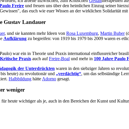
 geworden, ich arbeite inzwischen, zum Kritischen
Gestalt
therapeuten au
Paulo Freire
und freuen uns über den heimlichen Einzug seiner hierzu
Gewissen", das euch wie euer Wissen an der wirklichen Solidarität mi
wie Gustav Landauer
uer
, und sie kannten mehr Ideen von
Rosa Luxemburg
,
Martin Buber
(d
ie
Aufklärung
zu begreifen: von 1919 bis 1979 bis 2009 waren es etli
ulo) war ein in Theorie und Praxis international einflussreicher brasil
Kritische Praxis
auch auf
Freire-Boal
und mehr in
100 Jahre Paulo F
ädagogik der Unterdrückten
waren in den siebziger Jahren so revolut
bis heute) zu revolutionär und
„verdächtig“
, um das selbständige Ler
iert.
Halbbildung
hätte
Adorno
gesagt.
er weniger
 für heute wichtiger als je, auch in den Bereichen der Kunst und Kultur