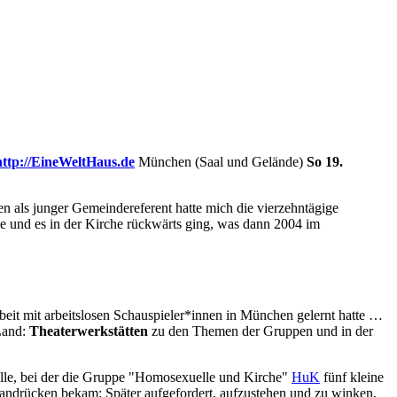
http://EineWeltHaus.de
München (Saal und Gelände)
So 19.
en als junger Gemeindereferent hatte mich die vierzehntägige
de und es in der Kirche rückwärts ging, was dann 2004 im
beit mit arbeitslosen Schauspieler*innen in München gelernt hatte …
 Land:
Theaterwerkstätten
zu den Themen der Gruppen und in der
alle, bei der die Gruppe "Homosexuelle und Kirche"
HuK
fünf kleine
Handrücken bekam: Später aufgefordert, aufzustehen und zu winken,