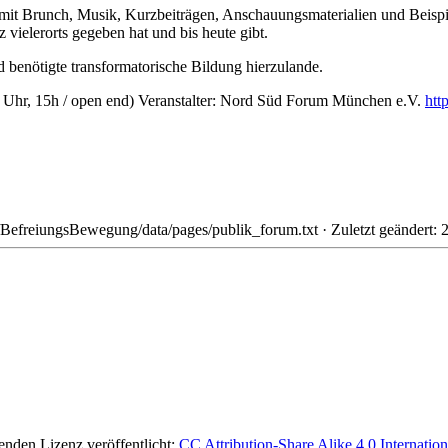
mit Brunch, Musik, Kurzbeiträgen, Anschauungsmaterialien und Beispiel
vielerorts gegeben hat und bis heute gibt.
 benötigte transformatorische Bildung hierzulande.
 Uhr, 15h / open end) Veranstalter: Nord Süd Forum München e.V.
htt
BefreiungsBewegung/data/pages/publik_forum.txt
· Zuletzt geändert:
lgenden Lizenz veröffentlicht:
CC Attribution-Share Alike 4.0 Internation