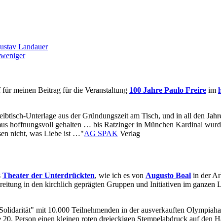
Gustav Landauer
 weniger
für meinen Beitrag für die Veranstaltung
100 Jahre Paulo Freire
im
reibtisch-Unterlage aus der Gründungszeit am Tisch, und in all den Jahr
ismus hoffnungsvoll gehalten … bis Ratzinger in München Kardinal wur
sen nicht, was Liebe ist …"
AG SPAK
Verlag
s
Theater der Unterdrückten
, wie ich es von
Augusto Boal
in der Ar
breitung in den kirchlich geprägten Gruppen und Initiativen im ganzen
Solidarität" mit 10.000 Teilnehmenden in der ausverkauften Olympiah
e 20. Person einen kleinen roten dreieckigen Stempelabdruck auf den 