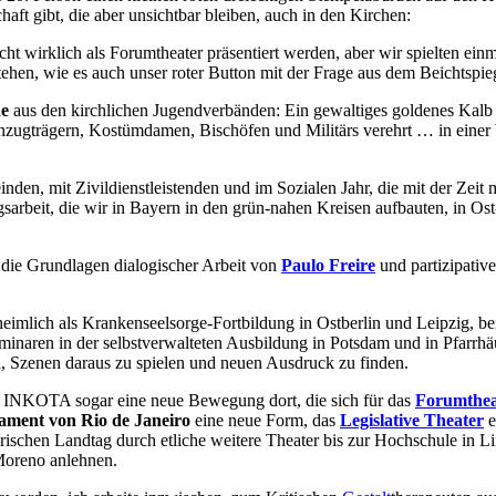
haft gibt, die aber unsichtbar bleiben, auch in den Kirchen:
t wirklich als Forumtheater präsentiert werden, aber wir spielten einm
ehen, wie es auch unser roter Button mit der Frage aus dem Beichtspiege
ne
aus den kirchlichen Jugendverbänden: Ein gewaltiges goldenes Kalb
Anzugträgern, Kostümdamen, Bischöfen und Militärs verehrt … in einer
den, mit Zivildienstleistenden und im Sozialen Jahr, die mit der Zei
ngsarbeit, die wir in Bayern in den grün-nahen Kreisen aufbauten, in
die Grundlagen dialogischer Arbeit von
Paulo Freire
und partizipati
lich als Krankenseelsorge-Fortbildung in Ostberlin und Leipzig, be
naren in der selbstverwalteten Ausbildung in Potsdam und in Pfarrhä
 Szenen daraus zu spielen und neuen Ausdruck zu finden.
r INKOTA sogar eine neue Bewegung dort, die sich für das
Forumthea
ament von Rio de Janeiro
eine neue Form, das
Legislative Theater
e
ischen Landtag durch etliche weitere Theater bis zur Hochschule in 
Moreno anlehnen.