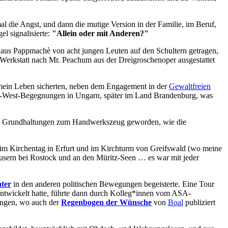
al die Angst, und dann die mutige Version in der Familie, im Beruf,
l signalisierte:
"Allein oder mit Anderen?"
 aus Pappmachè von acht jungen Leuten auf den Schultern getragen,
 Werkstatt nach Mr. Peachum aus der Dreigroschenoper ausgestattet
t mein Leben sicherten, neben dem Engagement in der
Gewaltfreien
 Ost-West-Begegnungen in Ungarn, später im Land Brandenburg, was
ve Grundhaltungen zum Handwerkszeug geworden, wie die
im Kirchentag in Erfurt und im Kirchturm von Greifswald (wo meine
usern bei Rostock und an den Müritz-Seen … es war mit jeder
ter
in den anderen politischen Bewegungen begeisterte. Eine Tour
ntwickelt hatte, führte dann durch Kolleg*innen vom ASA-
Lingen, wo auch der
Regenbogen der Wünsche
von
Boal
publiziert