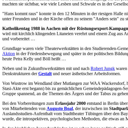
machten sie sichtbar, wie viele Lesben und Schwule es in der Gesellsc
"Hans kommt raus" konnte in den 12 Minuten in der riesigen Halle nich
unter Freunden und in der Kirche offen zu seinem "Anders sein" zu st
Katholikentag 1988 in Aachen mit der Rüstungsexport-Kampag
wird mit kirchlich klingenden Litaneien verehrt und einem Zug aus 
und vorbereitet …
Grundlage waren viele Theaterwerkstätten in den Studierenden-Gemein
Aktion
in der Friedensbewegung und später in der politischen Bildu
heute Petra Kelly und Böll heißt …
Neben und in Zukunftswerkstätten mit und nach
Robert Jungk
waren 
Denkstrukturen der
Gestalt
und neuer ästhetischer Arbeitsformen.
Von Wustrow im Wendland über Mutlangen zur WAA Wackersdorf, heim
Stasi-Akte erst begann) bis zu gemächlichen Gemeindepädagogen-Semi
Gruppe spannend, an die Themen des Ärgers und der Tabus zu gehen,
Bei den Vorbereitungen zum
Erlassjahr 2000
entstand in Berlin übe
von Mitarbeitenden von
Augusto Boal
, der inzwischen im
Stadtparl
Auslandsstudien-Aufenthalt vom Stadttheater Tübingen über den Bayr
wurde, die introspektiven, psychologischen Methoden, die etwas an 