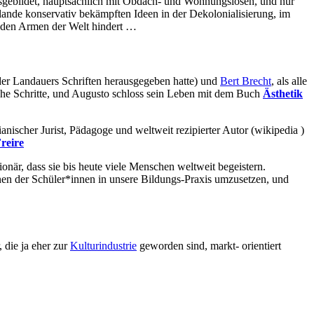
sgebildet, hauptsächlich mit Obdach- und Wohnungslosen, und nur
lande konservativ bekämpften Ideen in der Dekolonialisierung, im
t den Armen der Welt hindert …
er Landauers Schriften herausgegeben hatte) und
Bert Brecht
, als alle
che Schritte, und Augusto schloss sein Leben mit dem Buch
Ästhetik
ianischer Jurist, Pädagoge und weltweit rezipierter Autor (wikipedia )
reire
ionär, dass sie bis heute viele Menschen weltweit begeistern.
nen der Schüler*innen in unsere Bildungs-Praxis umzusetzen, und
, die ja eher zur
Kulturindustrie
geworden sind, markt- orientiert