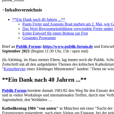
−
Inhaltsverzeichnis
**Ein Dank nach 40 Jahren ...**
Paulo Freire und Augusto Boal starben am 2. Mai, wie 
Das Wort Bewusstseinsbildung verwendete Freire später
Erster Entwurf für einen Beitrag zur Fest
Gesamtes Programm
Brief an
Publik Forum
:
https://www.publik-forum.de
und Entwurf 
September 2021
(Beginn 11:30 Uhr, 15h / open end)
(In Altötting, im Haus meiner Eltern, lag immer noch die Publik- Sch
Zeitschrift mit all den aufgeklärten Themen des kritischen Katholiz
"
Ketzerbrevier
eines Altöttinger Ministranten" landete: "Denn sie wis
**Ein Dank nach 40 Jahren ...**
Publik Forum
bereitete damals 1981/82 den Weg für den Einsatz de
und in vielen Workshops und internationalen Treffen, durch eine Ver
Jugendarbeit, den Weltläden …
Katholikentag 1984 "von unten"
in München mit einer "Nacht der 
Forumszenen präsentierte, nach einer Aktion am Eingang, bei der jed