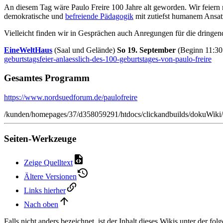
An diesem Tag wäre Paulo Freire 100 Jahre alt geworden. Wir feiern 
demokratische und
befreiende Pädagogik
mit zutiefst humanem Ansatz 
Vielleicht finden wir in Gesprächen auch Anregungen für die dringend
EineWeltHaus
(Saal und Gelände)
So 19. September
(Beginn 11:30
geburtstagsfeier-anlaesslich-des-100-geburtstages-von-paulo-freire
Gesamtes Programm
https://www.nordsuedforum.de/paulofreire
/kunden/homepages/37/d358059291/htdocs/clickandbuilds/dokuWiki/
Seiten-Werkzeuge
Zeige Quelltext
Ältere Versionen
Links hierher
Nach oben
Falls nicht anders bezeichnet, ist der Inhalt dieses Wikis unter der fo