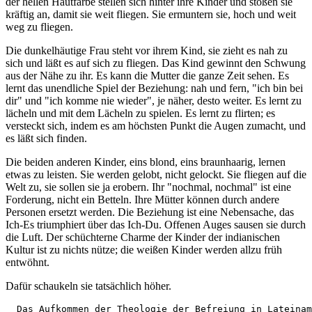
der hellen Hautfarbe stellen sich hinter ihre Kinder und stoßen sie
kräftig an, damit sie weit fliegen. Sie ermuntern sie, hoch und weit
weg zu fliegen.
Die dunkelhäutige Frau steht vor ihrem Kind, sie zieht es nah zu
sich und läßt es auf sich zu fliegen. Das Kind gewinnt den Schwung
aus der Nähe zu ihr. Es kann die Mutter die ganze Zeit sehen. Es
lernt das unendliche Spiel der Beziehung: nah und fern, "ich bin bei
dir" und "ich komme nie wieder", je näher, desto weiter. Es lernt zu
lächeln und mit dem Lächeln zu spielen. Es lernt zu flirten; es
versteckt sich, indem es am höchsten Punkt die Augen zumacht, und
es läßt sich finden.
Die beiden anderen Kinder, eins blond, eins braunhaarig, lernen
etwas zu leisten. Sie werden gelobt, nicht gelockt. Sie fliegen auf die
Welt zu, sie sollen sie ja erobern. Ihr "nochmal, nochmal" ist eine
Forderung, nicht ein Betteln. Ihre Mütter können durch andere
Personen ersetzt werden. Die Beziehung ist eine Nebensache, das
Ich-Es triumphiert über das Ich-Du. Offenen Auges sausen sie durch
die Luft. Der schüchterne Charme der Kinder der indianischen
Kultur ist zu nichts nütze; die weißen Kinder werden allzu früh
entwöhnt.
Dafür schaukeln sie tatsächlich höher.
  Das Aufkommen der Theologie der Befreiung in Lateinam