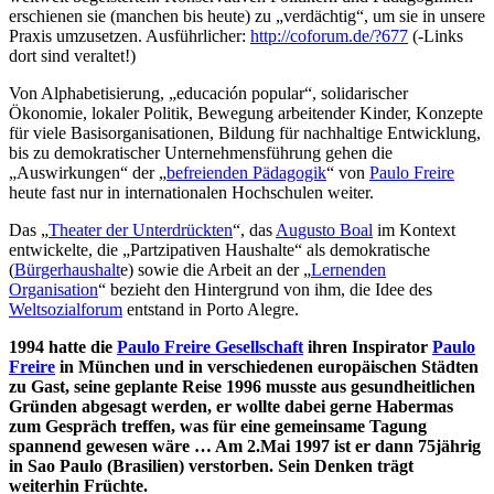
erschienen sie (manchen bis heute) zu „verdächtig“, um sie in unsere
Praxis umzusetzen. Ausführlicher:
http://coforum.de/?677
(-Links
dort sind veraltet!)
Von Alphabetisierung, „educación popular“, solidarischer
Ökonomie, lokaler Politik, Bewegung arbeitender Kinder, Konzepte
für viele Basisorganisationen, Bildung für nachhaltige Entwicklung,
bis zu demokratischer Unternehmensführung gehen die
„Auswirkungen“ der „
befreienden Pädagogik
“ von
Paulo Freire
heute fast nur in internationalen Hochschulen weiter.
Das „
Theater der Unterdrückten
“, das
Augusto Boal
im Kontext
entwickelte, die „Partzipativen Haushalte“ als demokratische
(
Bürgerhaushalt
e) sowie die Arbeit an der „
Lernenden
Organisation
“ bezieht den Hintergrund von ihm, die Idee des
Weltsozialforum
entstand in Porto Alegre.
1994 hatte die
Paulo Freire Gesellschaft
ihren Inspirator
Paulo
Freire
in München und in verschiedenen europäischen Städten
zu Gast, seine geplante Reise 1996 musste aus gesundheitlichen
Gründen abgesagt werden, er wollte dabei gerne Habermas
zum Gespräch treffen, was für eine gemeinsame Tagung
spannend gewesen wäre … Am 2.Mai 1997 ist er dann 75jährig
in Sao Paulo (Brasilien) verstorben. Sein Denken trägt
weiterhin Früchte.