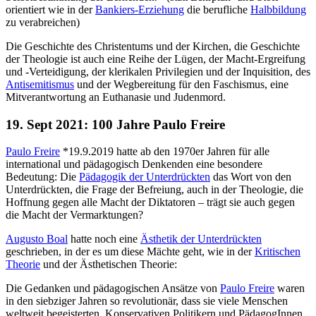
orientiert wie in der
Bankiers-Erziehung
die berufliche
Halbbildung
zu verabreichen)
Die Geschichte des Christentums und der Kirchen, die Geschichte
der Theologie ist auch eine Reihe der Lügen, der Macht-Ergreifung
und -Verteidigung, der klerikalen Privilegien und der Inquisition, des
Antisemitismus
und der Wegbereitung für den Faschismus, eine
Mitverantwortung an Euthanasie und Judenmord.
19. Sept 2021: 100 Jahre Paulo Freire
Paulo Freire
*19.9.2019 hatte ab den 1970er Jahren für alle
international und pädagogisch Denkenden eine besondere
Bedeutung: Die
Pädagogik der Unterdrückten
das Wort von den
Unterdrückten, die Frage der Befreiung, auch in der Theologie, die
Hoffnung gegen alle Macht der Diktatoren – trägt sie auch gegen
die Macht der Vermarktungen?
Augusto Boal
hatte noch eine
Ästhetik der Unterdrückten
geschrieben, in der es um diese Mächte geht, wie in der
Kritischen
Theorie
und der Ästhetischen Theorie:
Die Gedanken und pädagogischen Ansätze von
Paulo Freire
waren
in den siebziger Jahren so revolutionär, dass sie viele Menschen
weltweit begeisterten. Konservativen Politikern und PädagogInnen