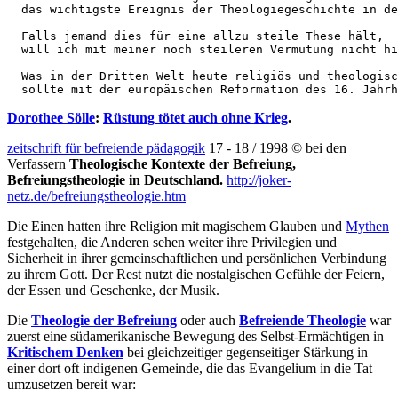
  das wichtigste Ereignis der Theologiegeschichte in de
  Falls jemand dies für eine allzu steile These hält, 

  will ich mit meiner noch steileren Vermutung nicht hi
  Was in der Dritten Welt heute religiös und theologisc
  sollte mit der europäischen Reformation des 16. Jahrh
Dorothee Sölle
:
Rüstung tötet auch ohne Krieg
.
zeitschrift für befreiende pädagogik
17 - 18 / 1998 © bei den
Verfassern
Theologische Kontexte der Befreiung,
Befreiungstheologie in Deutschland.
http://joker-
netz.de/befreiungstheologie.htm
Die Einen hatten ihre Religion mit magischem Glauben und
Mythen
festgehalten, die Anderen sehen weiter ihre Privilegien und
Sicherheit in ihrer gemeinschaftlichen und persönlichen Verbindung
zu ihrem Gott. Der Rest nutzt die nostalgischen Gefühle der Feiern,
der Essen und Geschenke, der Musik.
Die
Theologie der Befreiung
oder auch
Befreiende Theologie
war
zuerst eine südamerikanische Bewegung des Selbst-Ermächtigen in
Kritischem Denken
bei gleichzeitiger gegenseitiger Stärkung in
einer dort oft indigenen Gemeinde, die das Evangelium in die Tat
umzusetzen bereit war: