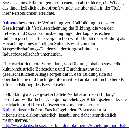
Sozialisations-Erfahrungen der Lernenden abstrahierte, ein Wissen,
das ihnen lediglich aufgepfropft wurde, sie aber nicht in der Tiefe
ihrer Persönlichkeit erreichte.
Adorno
bewertet die Verbreitung von Halbbildung in unserer
Gesellschaft als Verfallserscheinung der Bildung, die von den
Lebens- und Sozialisationsbedingungen der kapitalistischen
Industriegesellschaft hervorgetrieben wird. Die Idee der Bildung als
Herstellung eines mündigen Subjekts wird von den
Vergesellschaftungs-Tendenzen der fortgeschrittenen
Industriegesellschaft unterlaufen.
Eine marktorientierte Vermittlung von Bildungsinhalten sowie die
kultur-industrielle Berieselung und Durchdringung des
gesellschaftlichen Alltags sorgen dafür, dass Bildung sich als
oberflächliche und flüchtige Informiertheit artikuliert, nicht aber als
kritische Bildung des Bewusstseins.–
Halbbildung als „vergesellschaftete Verfallsform von Bildung“
beruht auf willkürlicher Aneignung beliebiger Bildungselemente, die
die Macht- und Herrschaftszentren vor allem aber die
Kulturindustrie
liefern. Das halbgebildete Bewusstsein ist
inkonsistent, diskontinuierlich, instabil und daher grundsätzlich
manipulierbar."
http://www.kritischesozialearbeit.de/dokumente/Erziehung_und_