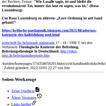
der Rechten. Ferner:
"Wie Lasalle sagte, ist und bleibt die
revolutionärste Tat, immer das laut zu sagen, was ist." (Rosa
Luxemburg)
Um Rosa Luxemburg zu zitieren: „Eure Ordnung ist auf Sand
gebaut!“
https://kritische-paedagogik.blogspot.com/2021/08/adornos-
kategorie-der-halbbildung-und.html
zeitschrift für befreiende pädagogik
17 - 18 / 1998 © bei den
Verfassern
Theologische Kontexte der Befreiung,
Befreiungstheologie in Deutschland.
http://joker-
netz.de/befreiungstheologie.htm
/kunden/homepages/37/d358059291/htdocs/clickandbuilds/dokuWiki/
· Zuletzt geändert: 2022/10/01 22:27 von
fritz
Seiten-Werkzeuge
Zeige Quelltext
Ältere Versionen
Links hierher