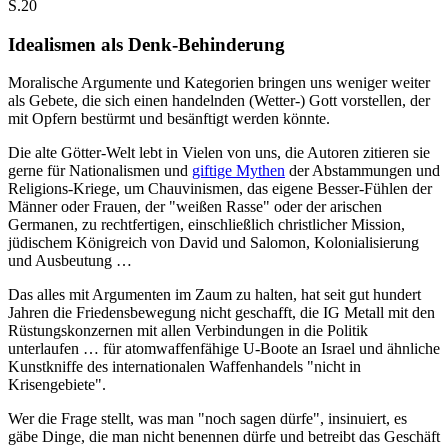
S.20
Idealismen als Denk-Behinderung
Moralische Argumente und Kategorien bringen uns weniger weiter
als Gebete, die sich einen handelnden (Wetter-) Gott vorstellen, der
mit Opfern bestürmt und besänftigt werden könnte.
Die alte Götter-Welt lebt in Vielen von uns, die Autoren zitieren sie
gerne für Nationalismen und
giftige Mythen
der Abstammungen und
Religions-Kriege, um Chauvinismen, das eigene Besser-Fühlen der
Männer oder Frauen, der "weißen Rasse" oder der arischen
Germanen, zu rechtfertigen, einschließlich christlicher Mission,
jüdischem Königreich von David und Salomon, Kolonialisierung
und Ausbeutung …
Das alles mit Argumenten im Zaum zu halten, hat seit gut hundert
Jahren die Friedensbewegung nicht geschafft, die IG Metall mit den
Rüstungskonzernen mit allen Verbindungen in die Politik
unterlaufen … für atomwaffenfähige U-Boote an Israel und ähnliche
Kunstkniffe des internationalen Waffenhandels "nicht in
Krisengebiete".
Wer die Frage stellt, was man "noch sagen dürfe", insinuiert, es
gäbe Dinge, die man nicht benennen dürfe und betreibt das Geschäft