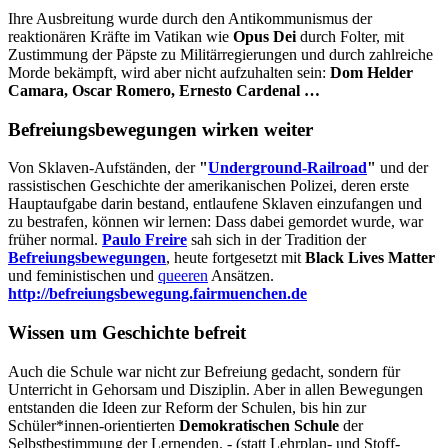
Ihre Ausbreitung wurde durch den Antikommunismus der
reaktionären Kräfte im Vatikan wie
Opus Dei
durch Folter, mit
Zustimmung der Päpste zu Militärregierungen und durch zahlreiche
Morde bekämpft, wird aber nicht aufzuhalten sein:
Dom Helder
Camara, Oscar Romero, Ernesto Cardenal …
Befreiungsbewegungen wirken weiter
Von Sklaven-Aufständen, der
"
Underground-Railroad
"
und der
rassistischen Geschichte der amerikanischen Polizei, deren erste
Hauptaufgabe darin bestand, entlaufene Sklaven einzufangen und
zu bestrafen, können wir lernen: Dass dabei gemordet wurde, war
früher normal.
Paulo Freire
sah sich in der Tradition der
Befreiungsbewegungen
, heute fortgesetzt mit
Black Lives Matter
und feministischen und
queeren
Ansätzen.
http://befreiungsbewegung.fairmuenchen.de
Wissen um Geschichte befreit
Auch die Schule war nicht zur Befreiung gedacht, sondern für
Unterricht in Gehorsam und Disziplin. Aber in allen Bewegungen
entstanden die Ideen zur Reform der Schulen, bis hin zur
Schüler*innen-orientierten
Demokratischen Schule
der
Selbstbestimmung der Lernenden. - (statt Lehrplan- und Stoff-