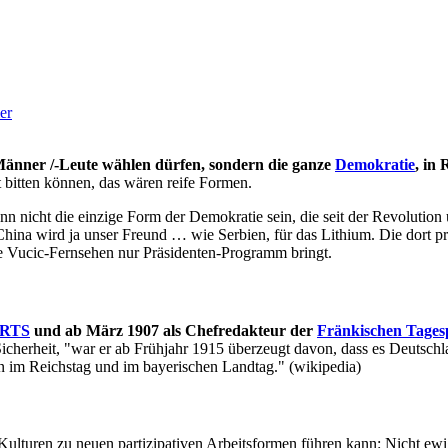
er
Männer /-Leute wählen dürfen, sondern die ganze
Demokratie
, in
 bitten können, das wären reife Formen.
nn nicht die einzige Form der Demokratie sein, die seit der Revolutio
r China wird ja unser Freund … wie Serbien, für das Lithium. Die dort 
te Vucic-Fernsehen nur Präsidenten-Programm bringt.
ÄRTS
und ab März 1907 als Chefredakteur der
Fränkischen Tages
cherheit, "war er ab Frühjahr 1915 überzeugt davon, dass es Deutsch
on im Reichstag und im bayerischen Landtag." (wikipedia)
 Kulturen zu neuen partizipativen Arbeitsformen führen kann: Nicht ew