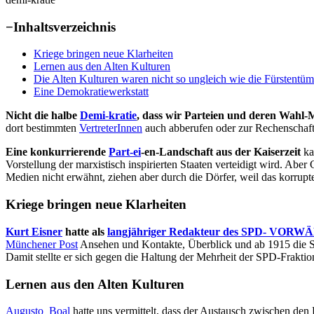
−
Inhaltsverzeichnis
Kriege bringen neue Klarheiten
Lernen aus den Alten Kulturen
Die Alten Kulturen waren nicht so ungleich wie die Fürstentüm
Eine Demokratiewerkstatt
Nicht die halbe
Demi-kratie
, dass wir Parteien und deren Wahl-
dort bestimmten
VertreterInnen
auch abberufen oder zur Rechenschaft
Eine konkurrierende
Part-ei
-en-Landschaft aus der Kaiserzeit
ka
Vorstellung der marxistisch inspirierten Staaten verteidigt wird. Abe
Medien nicht erwähnt, ziehen aber durch die Dörfer, weil das korrup
Kriege bringen neue Klarheiten
Kurt Eisner
hatte als
langjähriger Redakteur des SPD- VORW
Münchener Post
Ansehen und Kontakte, Überblick und ab 1915 die Si
Damit stellte er sich gegen die Haltung der Mehrheit der SPD-Frakti
Lernen aus den Alten Kulturen
Augusto_Boal
hatte uns vermittelt, dass der Austausch zwischen den