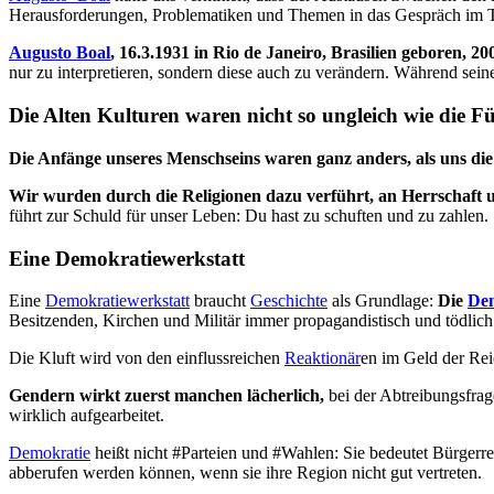
Herausforderungen, Problematiken und Themen in das Gespräch im T
Augusto Boal
, 16.3.1931 in Rio de Janeiro, Brasilien geboren, 2
nur zu interpretieren, sondern diese auch zu verändern. Während se
Die Alten Kulturen waren nicht so ungleich wie die F
Die Anfänge unseres Menschseins waren ganz anders, als uns die
Wir wurden durch die Religionen dazu verführt, an Herrschaft u
führt zur Schuld für unser Leben: Du hast zu schuften und zu zahlen.
Eine Demokratiewerkstatt
Eine
Demokratiewerkstatt
braucht
Geschichte
als Grundlage:
Die
Dem
Besitzenden, Kirchen und Militär immer propagandistisch und tödlich 
Die Kluft wird von den einflussreichen
Reaktionär
en im Geld der Re
Gendern wirkt zuerst manchen lächerlich,
bei der Abtreibungsfrag
wirklich aufgearbeitet.
Demokratie
heißt nicht #Parteien und #Wahlen: Sie bedeutet Bürgerre
abberufen werden können, wenn sie ihre Region nicht gut vertreten.