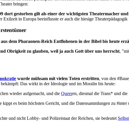
heater bringen:
009 dort gestorben gilt als einer der wichtigsten Theatermacher und
iner Exilzeit in Europa beeinflusste er auch die hiesige Theaterpädag
ürstentümer
 aus dem Pharaonen-Reich Entflohenen in der Bibel bis heute erzä
nd Obrigkeit zu glauben, weil ja auch Gott über uns herrscht
, "mi
okratie
wurde mühsam mit vielen Toten erstritten
, von den #Baue
bekämpft: Das wirkt in der Ideologie und im Moralin bis heute:
ichen wieder aufgemacht, und die
Queer
en, diesmal die Trans* und die 
e kippt es beim höchsten Gericht, und die Datensammlungen zu #inter u
chte und nicht Lobby- und Polizeistaat der Reichen, sie bedeutet
Selbst