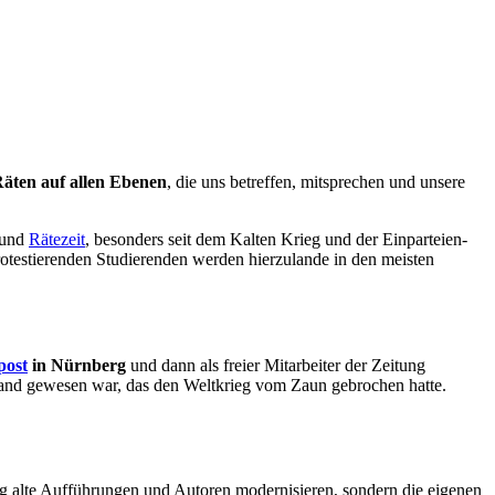
 Räten auf allen Ebenen
, die uns betreffen, mitsprechen und unsere
n und
Rätezeit
, besonders seit dem Kalten Krieg und der Einparteien-
protestierenden Studierenden werden hierzulande in den meisten
post
in Nürnberg
und dann als freier Mitarbeiter der Zeitung
land gewesen war, das den Weltkrieg vom Zaun gebrochen hatte.
ig alte Aufführungen und Autoren modernisieren, sondern die eigenen