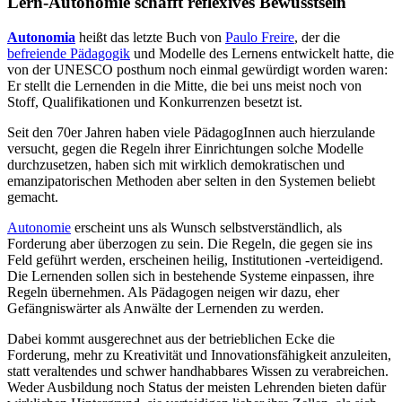
Lern-Autonomie schafft reflexives Bewusstsein
Autonomia
heißt das letzte Buch von
Paulo Freire
, der die
befreiende Pädagogik
und Modelle des Lernens entwickelt hatte, die
von der UNESCO posthum noch einmal gewürdigt worden waren:
Er stellt die Lernenden in die Mitte, die bei uns meist noch von
Stoff, Qualifikationen und Konkurrenzen besetzt ist.
Seit den 70er Jahren haben viele PädagogInnen auch hierzulande
versucht, gegen die Regeln ihrer Einrichtungen solche Modelle
durchzusetzen, haben sich mit wirklich demokratischen und
emanzipatorischen Methoden aber selten in den Systemen beliebt
gemacht.
Autonomie
erscheint uns als Wunsch selbstverständlich, als
Forderung aber überzogen zu sein. Die Regeln, die gegen sie ins
Feld geführt werden, erscheinen heilig, Institutionen -verteidigend.
Die Lernenden sollen sich in bestehende Systeme einpassen, ihre
Regeln übernehmen. Als Pädagogen neigen wir dazu, eher
Gefängniswärter als Anwälte der Lernenden zu werden.
Dabei kommt ausgerechnet aus der betrieblichen Ecke die
Forderung, mehr zu Kreativität und Innovationsfähigkeit anzuleiten,
statt veraltendes und schwer handhabbares Wissen zu verabreichen.
Weder Ausbildung noch Status der meisten Lehrenden bieten dafür