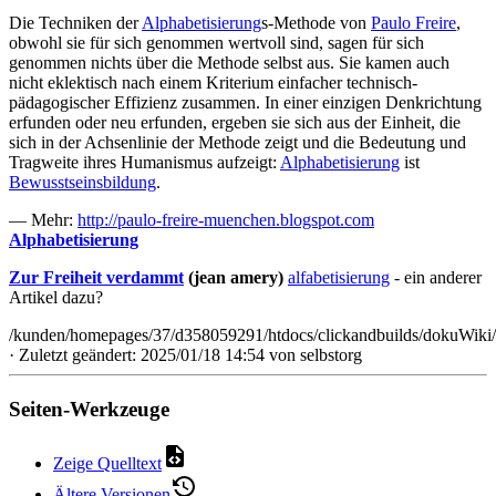
Die Techniken der
Alphabetisierung
s-Methode von
Paulo Freire
,
obwohl sie für sich genommen wertvoll sind, sagen für sich
genommen nichts über die Methode selbst aus. Sie kamen auch
nicht eklektisch nach einem Kriterium einfacher technisch-
pädagogischer Effizienz zusammen. In einer einzigen Denkrichtung
erfunden oder neu erfunden, ergeben sie sich aus der Einheit, die
sich in der Achsenlinie der Methode zeigt und die Bedeutung und
Tragweite ihres Humanismus aufzeigt:
Alphabetisierung
ist
Bewusstseinsbildung
.
— Mehr:
http://paulo-freire-muenchen.blogspot.com
Alphabetisierung
Zur Freiheit verdammt
(jean amery)
alfabetisierung
- ein anderer
Artikel dazu?
/kunden/homepages/37/d358059291/htdocs/clickandbuilds/dokuWiki/B
· Zuletzt geändert: 2025/01/18 14:54 von
selbstorg
Seiten-Werkzeuge
Zeige Quelltext
Ältere Versionen