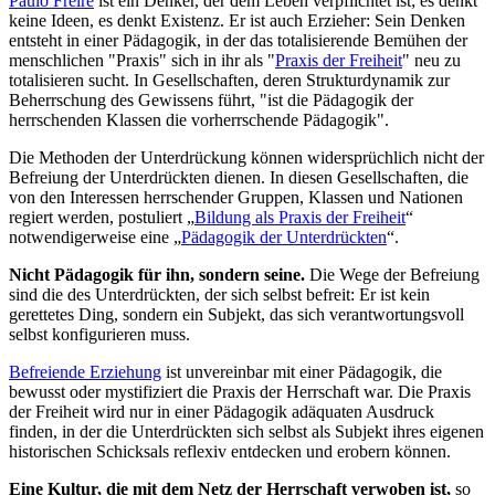
Paulo Freire
ist ein Denker, der dem Leben verpflichtet ist; es denkt
keine Ideen, es denkt Existenz. Er ist auch Erzieher: Sein Denken
entsteht in einer Pädagogik, in der das totalisierende Bemühen der
menschlichen "Praxis" sich in ihr als "
Praxis der Freiheit
" neu zu
totalisieren sucht. In Gesellschaften, deren Strukturdynamik zur
Beherrschung des Gewissens führt, "ist die Pädagogik der
herrschenden Klassen die vorherrschende Pädagogik".
Die Methoden der Unterdrückung können widersprüchlich nicht der
Befreiung der Unterdrückten dienen. In diesen Gesellschaften, die
von den Interessen herrschender Gruppen, Klassen und Nationen
regiert werden, postuliert „
Bildung als Praxis der Freiheit
“
notwendigerweise eine „
Pädagogik der Unterdrückten
“.
Nicht Pädagogik für ihn, sondern seine.
Die Wege der Befreiung
sind die des Unterdrückten, der sich selbst befreit: Er ist kein
gerettetes Ding, sondern ein Subjekt, das sich verantwortungsvoll
selbst konfigurieren muss.
Befreiende Erziehung
ist unvereinbar mit einer Pädagogik, die
bewusst oder mystifiziert die Praxis der Herrschaft war. Die Praxis
der Freiheit wird nur in einer Pädagogik adäquaten Ausdruck
finden, in der die Unterdrückten sich selbst als Subjekt ihres eigenen
historischen Schicksals reflexiv entdecken und erobern können.
Eine Kultur, die mit dem Netz der Herrschaft verwoben ist,
so