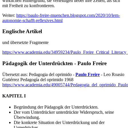
wirklichen Hintergrund, sie verteidigen lieber ihre Zellen, als sich
mit Freiheit zu konfrontieren.
Weiter:
https://paulo-freire-muenchen.blogspot.com/2020/10/lern-
autonomie-schafft-reflexives.html
Englische Artikel
und übersetzte Fragmente
https://www.academia.edu/34959234/Paulo_Freire_Critical_Literacy
Pädagogik der Unterdrückten - Paulo Freire
Übersetzt aus: Pedagogia del oprimido -
Paulo Freire
- Leo Roasio
Gutiérrez Pedagogía del oprimido 1968
https://www.academia.edu/49005744/Pedagogia_del_oprimido_Paulo
KAPITEL I
Begründung der Pädagogik der Unterdrückten.
Der vom Unterdrücker unterdrückte Widerspruch, seine
Überwindung.
Die konkrete Situation der Unterdrückung und der
Unterdrücker.