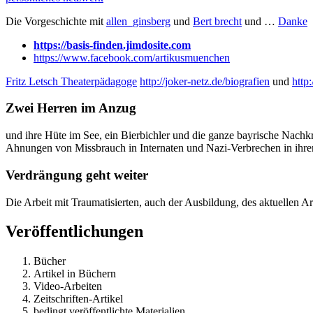
Die Vorgeschichte mit
allen_ginsberg
und
Bert brecht
und …
Danke
https://basis-finden.jimdosite.com
https://www.facebook.com/artikusmuenchen
Fritz Letsch Theaterpädagoge
http://joker-netz.de/biografien
und
http
Zwei Herren im Anzug
und ihre Hüte im See, ein Bierbichler und die ganze bayrische Nachk
Ahnungen von Missbrauch in Internaten und Nazi-Verbrechen in ihrer
Verdrängung geht weiter
Die Arbeit mit Traumatisierten, auch der Ausbildung, des aktuellen
Veröffentlichungen
Bücher
Artikel in Büchern
Video-Arbeiten
Zeitschriften-Artikel
bedingt veröffentlichte Materialien