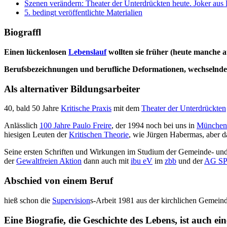
Szenen verändern: Theater der Unterdrückten heute. Joker aus
5. bedingt veröffentlichte Materialien
Biograffl
Einen lückenlosen
Lebenslauf
wollten sie früher (heute manche 
Berufsbezeichnungen und berufliche Deformationen, wechselnde
Als alternativer Bildungsarbeiter
40, bald 50 Jahre
Kritische Praxis
mit dem
Theater der Unterdrückten
Anlässlich
100 Jahre Paulo Freire
, der 1994 noch bei uns in
München
hiesigen Leuten der
Kritischen Theorie
, wie Jürgen Habermas, aber d
Seine ersten Schriften und Wirkungen im Studium der Gemeinde- und
der
Gewaltfreien Aktion
dann auch mit
ibu eV
im
zbb
und der
AG S
Abschied von einem Beruf
hieß schon die
Supervision
s-Arbeit 1981 aus der kirchlichen Gemein
Eine Biografie, die Geschichte des Lebens, ist auch e