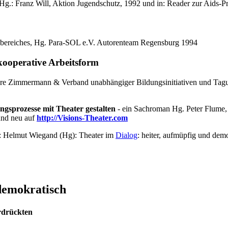
s, Hg.: Franz Will, Aktion Jugendschutz, 1992 und in: Reader zur Aids
sbereiches, Hg. Para-SOL e.V. Autorenteam Regensburg 1994
kooperative Arbeitsform
ore Zimmermann & Verband unabhängiger Bildungsinitiativen und Tag
gsprozesse mit Theater gestalten
- ein Sachroman Hg. Peter Flume, 
und neu auf
http://Visions-Theater.com
n: Helmut Wiegand (Hg): Theater im
Dialog
: heiter, aufmüpfig und de
 demokratisch
rdrückten