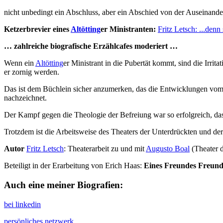
nicht unbedingt ein Abschluss, aber ein Abschied von der Auseinande
Ketzerbrevier eines
Altötting
er Ministranten:
Fritz Letsch: ...denn
… zahlreiche biografische Erzählcafes moderiert …
Wenn ein
Altötting
er Ministrant in die Pubertät kommt, sind die Irrit
er zornig werden.
Das ist dem Büchlein sicher anzumerken, das die Entwicklungen vom
nachzeichnet.
Der Kampf gegen die Theologie der Befreiung war so erfolgreich, d
Trotzdem ist die Arbeitsweise des Theaters der Unterdrückten und der
Autor
Fritz Letsch
: Theaterarbeit zu und mit
Augusto Boal
(Theater 
Beteiligt in der Erarbeitung von Erich Haas:
Eines Freundes Freund
Auch eine meiner Biografien:
bei linkedin
persönliches netzwerk