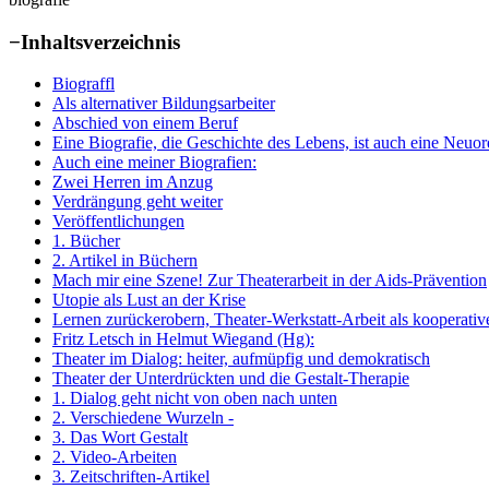
−
Inhaltsverzeichnis
Biograffl
Als alternativer Bildungsarbeiter
Abschied von einem Beruf
Eine Biografie, die Geschichte des Lebens, ist auch eine Neuo
Auch eine meiner Biografien:
Zwei Herren im Anzug
Verdrängung geht weiter
Veröffentlichungen
1. Bücher
2. Artikel in Büchern
Mach mir eine Szene! Zur Theaterarbeit in der Aids-Prävention
Utopie als Lust an der Krise
Lernen zurückerobern, Theater-Werkstatt-Arbeit als kooperativ
Fritz Letsch in Helmut Wiegand (Hg):
Theater im Dialog: heiter, aufmüpfig und demokratisch
Theater der Unterdrückten und die Gestalt-Therapie
1. Dialog geht nicht von oben nach unten
2. Verschiedene Wurzeln -
3. Das Wort Gestalt
2. Video-Arbeiten
3. Zeitschriften-Artikel