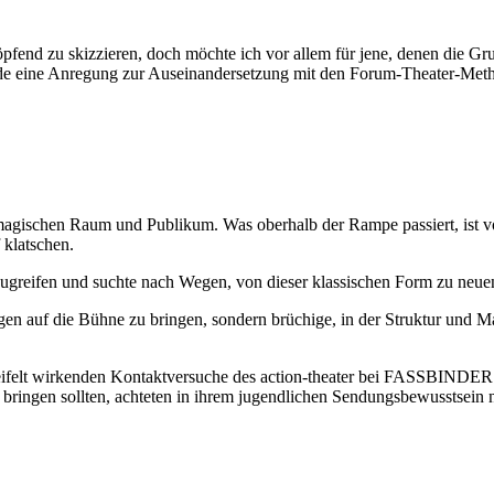
pfend zu skizzieren, doch möchte ich vor allem für jene, denen die Gru
de eine Anregung zur Auseinandersetzung mit den Forum-Theater-Metho
agischen Raum und Publikum. Was oberhalb der Rampe passiert, ist vorbe
 klatschen.
ufzugreifen und suchte nach Wegen, von dieser klassischen Form zu ne
en auf die Bühne zu bringen, sondern brüchige, in der Struktur und M
zweifelt wirkenden Kontaktversuche des action-theater bei FASSBINDER
ringen sollten, achteten in ihrem jugendlichen Sendungsbewusstsein n