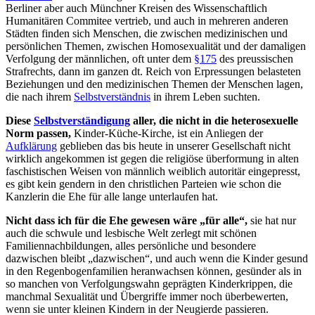
Berliner aber auch Münchner Kreisen des Wissenschaftlich
Humanitären Commitee vertrieb, und auch in mehreren anderen
Städten finden sich Menschen, die zwischen medizinischen und
persönlichen Themen, zwischen Homosexualität und der damaligen
Verfolgung der männlichen, oft unter dem
§175
des preussischen
Strafrechts, dann im ganzen dt. Reich von Erpressungen belasteten
Beziehungen und den medizinischen Themen der Menschen lagen,
die nach ihrem
Selbstverständnis
in ihrem Leben suchten.
Diese
Selbstverständigung
aller, die nicht in die heterosexuelle
Norm passen,
Kinder-Küche-Kirche, ist ein Anliegen der
Aufklärung
geblieben das bis heute in unserer Gesellschaft nicht
wirklich angekommen ist gegen die religiöse überformung in alten
faschistischen Weisen von männlich weiblich autoritär eingepresst,
es gibt kein gendern in den christlichen Parteien wie schon die
Kanzlerin die Ehe für alle lange unterlaufen hat.
Nicht dass ich für die Ehe gewesen wäre „für alle“,
sie hat nur
auch die schwule und lesbische Welt zerlegt mit schönen
Familiennachbildungen, alles persönliche und besondere
dazwischen bleibt „dazwischen“, und auch wenn die Kinder gesund
in den Regenbogenfamilien heranwachsen können, gesünder als in
so manchen von Verfolgungswahn geprägten Kinderkrippen, die
manchmal Sexualität und Übergriffe immer noch überbewerten,
wenn sie unter kleinen Kindern in der Neugierde passieren.