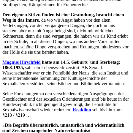
Soufragetten, Kämpferinnen für Frauenrechte.
Den eigenen Stil zu finden ist eine Gesundung, braucht einen
Weg in das Innere
, da wo wir Angst haben vor den alten
Verletzungen, vor den vergangenen Dingen, die noch in uns
stecken, aber nur mit Angst belegt sind, nicht mit wirklichen
Schmerzen, denn die sind vergangen, die haben wir als Kind erlebt
in der Schule, in all diesen Dingen, wo uns andere Vorschriften
machten, schöne Dinge versprochen und Rettungen mindestens vor
der Hölle die sie uns bereitet haben.
Magnus Hirschfeld
hatte am 14.5. Geburts- und Sterbetag:
1868-1935,
sah sein Lebenswerk zerstört: Als Sexual-
Wissenschaftler war er ein Feindbild der Nazis, die sein Institut und
seine internationale Sammlung zur Kulturgeschichte der
Sexualitäten zerstörten, seine Bücher und Bibliothek verbrannten.
Seine Forschungen zu den verschiedenartigen Ausprägungen der
Geschlechter und der sexuellen Orientierungen sind bis heute in der
Bundesrepublik nicht genügend gewürdigt, die Lehrstühle für
Sexualwissenschaft wieder reduziert:
Reaktion
seit bis hin zum
§218 / §219 …
«Die Begriffe übernatürlich, unnatürlich und widernatürlich
sind Zeichen mangelnder Naturerkenntnis»