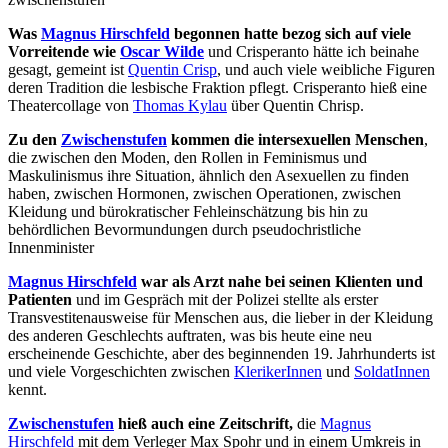
Was
Magnus Hirschfeld
begonnen hatte bezog sich auf viele
Vorreitende wie
Oscar Wilde
und Crisperanto hätte ich beinahe
gesagt, gemeint ist
Quentin Crisp
, und auch viele weibliche Figuren
deren Tradition die lesbische Fraktion pflegt. Crisperanto hieß eine
Theatercollage von
Thomas Kylau
über Quentin Chrisp.
Zu den
Zwischenstufen
kommen die intersexuellen Menschen
,
die zwischen den Moden, den Rollen in Feminismus und
Maskulinismus ihre Situation, ähnlich den Asexuellen zu finden
haben, zwischen Hormonen, zwischen Operationen, zwischen
Kleidung und bürokratischer Fehleinschätzung bis hin zu
behördlichen Bevormundungen durch pseudochristliche
Innenminister
Magnus Hirschfeld
war als Arzt nahe bei seinen Klienten und
Patienten
und im Gespräch mit der Polizei stellte als erster
Transvestitenausweise für Menschen aus, die lieber in der Kleidung
des anderen Geschlechts auftraten, was bis heute eine neu
erscheinende Geschichte, aber des beginnenden 19. Jahrhunderts ist
und viele Vorgeschichten zwischen
KlerikerInnen
und
SoldatInnen
kennt.
Zwischenstufen
hieß auch eine Zeitschrift,
die
Magnus
Hirschfeld
mit dem Verleger Max Spohr und in einem Umkreis in