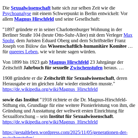
Die
Sexualwissenschaft
hatte sich zur selben Zeit wie die
Psychoanalyse
mit einem Schwerpunkt in Berlin entwickelt: Vor
allem
Magnus Hirschfeld
und seine Gesellschaft:
"1897 gründete er in seiner Charlottenburger Wohnung in der
Berliner Straße 104 (heute Otto-Suhr-Allee) mit dem Verleger
Max
Spohr
, dem Juristen Eduard Oberg und dem Schriftsteller Franz
Joseph von Bülow das
Wissenschaftlich-humanitäre Komitee
…
für
queeres Leben
, wie wir heute sagen würden.
Von 1899 bis 1923 gab
Magnus Hirschfeld
23 Jahrgänge der
Zeitschrift
Jahrbuch für sexuelle
Zwischenstufen
heraus. …
1908 gründete er die
Zeitschrift für Sexualwissenschaft
, deren
Herausgabe er im gleichen Jahr wieder einstellen musste."
https://de.wikipedia.org/wiki/Magnus_Hirschfeld
sowie das Institut
"1918 richtete er die Dr. Magnus-Hirschfeld-
Stiftung ein, Grundlage für eine weitere Pionierleistung von ihm, die
Gründung und Ausstattung der weltweit ersten Einrichtung für
Sexualforschung – sein
Institut für Sexualwissenschaft
.
https://de.wikipedia.org/wiki/Magnus_Hirschfeld
https://gestaltleben.wordpress.com/2025/11/05/generationen-der-
zwischenstufen/