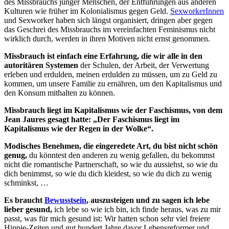
des Missbrauchs junger Menschen, der Entführungen aus anderen
Kulturen wie früher im Kolonialismus gegen Geld.
SexworkerInnen
und Sexworker haben sich längst organisiert, dringen aber gegen
das Geschrei des Missbrauchs im vereinfachten Feminismus nicht
wirklich durch, werden in ihren Motiven nicht ernst genommen.
Missbrauch ist einfach eine Erfahrung, die wir alle in den
autoritären Systemen
der Schulen, der Arbeit, der Verwertung
erleben und erdulden, meinen erdulden zu müssen, um zu Geld zu
kommen, um unsere Familie zu ernähren, um den Kapitalismus und
den Konsum mithalten zu können.
Missbrauch liegt im Kapitalismus wie der Faschismus, von dem
Jean Jaures gesagt hatte: „Der Faschismus liegt im
Kapitalismus wie der Regen in der Wolke“.
Modisches Benehmen, die eingeredete Art, du bist nicht schön
genug,
du könntest den anderen zu wenig gefallen, du bekommst
nicht die romantische Partnerschaft, so wie du aussiehst, so wie du
dich benimmst, so wie du dich kleidest, so wie du dich zu wenig
schminkst, …
Es braucht
Bewusstsein
, auszusteigen und zu sagen ich lebe
lieber gesund,
ich lebe so wie ich bin, ich finde heraus, was zu mir
passt, was für mich gesund ist: Wir hatten schon sehr viel freiere
Hippie-Zeiten und gut hundert Jahre davor Lebensreformer und