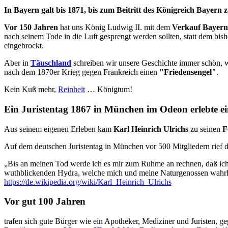
In Bayern galt bis 1871, bis zum Beitritt des Königreich Bayern
Vor 150 Jahren
hat uns König Ludwig II. mit dem
Verkauf Bayerns
nach seinem Tode in die Luft gesprengt werden sollten, statt dem bis
eingebrockt.
Aber in
Täuschland
schreiben wir unsere Geschichte immer schön, w
nach dem 1870er Krieg gegen Frankreich einen
"Friedensengel"
.
Kein Kuß mehr,
Reinheit
… Königtum!
Ein Juristentag 1867 in München im Odeon erlebte ei
Aus seinem eigenen Erleben kam
Karl Heinrich Ulrichs
zu seinen
F
Auf dem deutschen Juristentag in München vor 500 Mitgliedern rief die
„Bis an meinen Tod werde ich es mir zum Ruhme an rechnen, daß ic
wuthblickenden Hydra, welche mich und meine Naturgenossen wahrlich n
https://de.wikipedia.org/wiki/Karl_Heinrich_Ulrichs
Vor gut 100 Jahren
trafen sich gute Bürger wie ein Apotheker, Mediziner und Juristen,