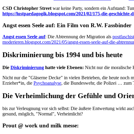
CSD Christopher Street
war keine Party, sondern ein Aufstand: Tu
https://lustpaedagogik.blogspot.com/2021/02/175-die-geschichte-d
Angst essen Seele auf: Ein Film von R.W. Fassbinder
Angst essen Seele auf
: Die Abtrennung der Migration als
postfaschis
moderieren.blogspot.com/2021/05/angst-essen-seele-auf-die-abtrennu
Diskriminierung bis 1994 und bis heute
Die
Diskriminierung
hatte viele Ebenen:
Nicht nur die moralische 
Nicht nur die "Gläserne Decke" in vielen Betrieben, die heute noch m
Erzieher*in, die
Psychoanalyse
, die Bundeswehr, die Polizei … zum T
Die Verheimlichung der Gefühle und Orie
bis zur Verleugnung vor sich selbst: Die äußere Entwertung wirkt auc
gesund, möglich, "Normal", Verheimlicht?
Prout @ work und milk messe: