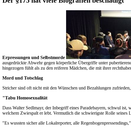
Der §175 hat viele Biografien beschädigt
Erpressungen und Selbstmorde
ausgedrückte Abwehr gegen körperliche Übergriffe unter pubertieren
hingezogen fühlt als zu den reiferen Mädchen, die mit ihrer rechthab
Mord und Totschlag
Stricher sind oft nicht mit den Wünschen und Bezahlungen zufrieden
"Tabu Homosexualität
Dass Walter Sedlmayr, der Inbegriff eines Paradebayern, schwul ist, wi
welchem Zwiespalt er lebt. Vermutlich die schwierigste Rolle seines 
"Es wussten sicher alle Lokalreporter, alle Regenbogenpressendings,