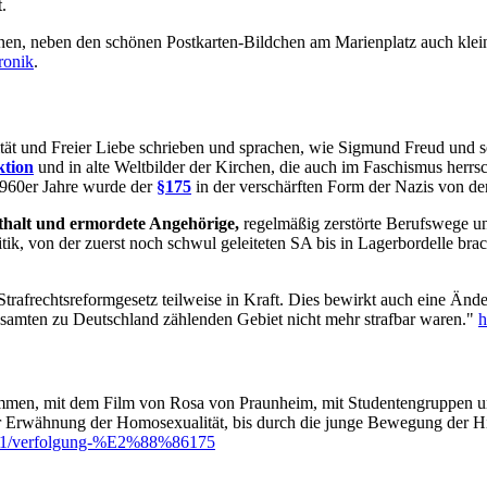
.
nnen, neben den schönen Postkarten-Bildchen am Marienplatz auch klei
ronik
.
lität und Freier Liebe schrieben und sprachen, wie Sigmund Freud und 
tion
und in alte Weltbilder der Kirchen, die auch im Faschismus herr
960er Jahre wurde der
§175
in der verschärften Form der Nazis von den
thalt und ermordete Angehörige,
regelmäßig zerstörte Berufswege un
litik, von der zuerst noch schwul geleiteten SA bis in Lagerbordelle b
 Strafrechtsreformgesetz teilweise in Kraft. Dies bewirkt auch eine Än
samten zu Deutschland zählenden Gebiet nicht mehr strafbar waren."
h
ommen, mit dem Film von Rosa von Praunheim, mit Studentengruppen 
 Erwähnung der Homosexualität, bis durch die junge Bewegung der Hip
11/11/verfolgung-%E2%88%86175