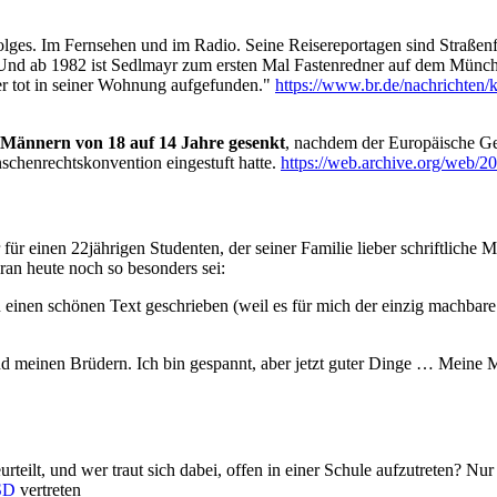
lges. Im Fernsehen und im Radio. Seine Reisereportagen sind Straßenf
. Und ab 1982 ist Sedlmayr zum ersten Mal Fastenredner auf dem Münch
r tot in seiner Wohnung aufgefunden."
https://www.br.de/nachrichten/
 Männern von 18 auf 14 Jahre gesenkt
, nachdem der Europäische Ge
chenrechtskonvention eingestuft hatte.
https://web.archive.org/web/2
ür einen 22jährigen Studenten, der seiner Familie lieber schriftliche M
an heute noch so besonders sei:
 einen schönen Text geschrieben (weil es für mich der einzig machba
.
nd meinen Brüdern. Ich bin gespannt, aber jetzt guter Dinge … Meine 
rteilt, und wer traut sich dabei, offen in einer Schule aufzutreten? Nu
SD
vertreten