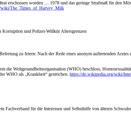
dtrat erschossen worden … 1978 und das geringe Strafmaß für den Mörd
org/wiki/The_Times_of_Harvey_Milk
n Korruption und Polizei-Willkür Altersgrenzen
e) Befreiung zu feiern: Nach der Rede eines anonym auftretenden Arztes
m die Weltgesundheitsorganisation (WHO) beschloss, Homosexualität a
 der WHO als „Krankheit“ gestrichen.
https://de.wikipedia.org/wiki/I
 ein Fachverband für die Interessen und Selbsthilfe von älteren Schwu