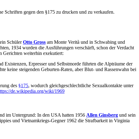
ne Schriften gegen den §175 zu drucken und zu verkaufen.
sein Schüler
Otto Gross
am Monte Verità und in Schwabing und
schten, 1934 wurden die Ausführungen verschärft, schon der Verdacht
 Gerichten weiterhin exekutiert:
d Existenzen, Erpresser und Selbstmorde führten die Alpträume der
rachte keine steigenden Geburten-Raten, aber Blut- und Rassenwahn bei
derung des
§175
, wodurch gleichgeschlechtliche Sexualkontakte unter
ttps://de.wikipedia.org/wiki/1969
und im Untergrund: In den USA hatten 1956
Allen Ginsberg
und sein
pies und Vietnamkriegs-Gegner 1962 die Strafbarkeit in Virginia