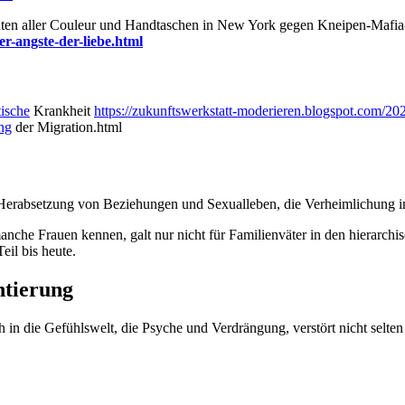
nten aller Couleur und Handtaschen in New York gegen Kneipen-Mafia
er-angste-der-liebe.html
tische
Krankheit
https://zukunftswerkstatt-moderieren.blogspot.com/202
ng
der Migration.html
Herabsetzung von Beziehungen und Sexualleben, die Verheimlichung im
anche Frauen kennen, galt nur nicht für Familienväter in den hierarchis
eil bis heute.
ntierung
h in die Gefühlswelt, die Psyche und Verdrängung, verstört nicht selte