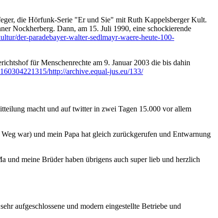
eger, die Hörfunk-Serie "Er und Sie" mit Ruth Kappelsberger Kult.
ner Nockherberg. Dann, am 15. Juli 1990, eine schockierende
kultur/der-paradebayer-walter-sedlmayr-waere-heute-100-
richtshof für Menschenrechte am 9. Januar 2003 die bis dahin
0160304221315/http://archive.equal-jus.eu/133/
itteilung macht und auf twitter in zwei Tagen 15.000 vor allem
re Weg war) und mein Papa hat gleich zurückgerufen und Entwarnung
Ma und meine Brüder haben übrigens auch super lieb und herzlich
r sehr aufgeschlossene und modern eingestellte Betriebe und