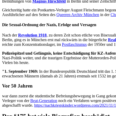
Bemühungen von
Magnus Hirschfeld
in Berlin und seiner Zeitschrift
Gleichzeitig hatte ein Postkarten-Verleger August Fleischmann bego
Ausführlicher auf den Seiten des
Queeren Archiv München
in der
Ch
Die Sexual-Ordnung der Nazis, Erfolge und Versagen
Nach der
Revolution 1918
, zu deren Zeit schon etliche von Bisexua
Berlin, ging es in München erst mal rückwärts in die bürgerliche
Reak
reichte zum Konzentrationslager, im
Postfaschismus
der 1950er und 1
Polizeispitzel und Gefängnis, keine Entschädigung für KZ-Aufen
Nazi-Politik weiter, und die traurigen Ergebnisse der Mutterorden-Po
Vielen bis heute.
"1. September 1969:
In der Bundesrepublik Deutschland tritt das 1.
erwachsenen Männern (damals ab 21 Jahren) erstmals seit 1532 im ge
Vor 50 Jahren
war dann zuerst die studentische Befreiungsbewegung in Gang gek
Verleger von der
Beat-Generation
noch ein Verfahren wegen positiver
abgeschafft wurde.
https://nachkriegskinder.wordpress.com/2021/