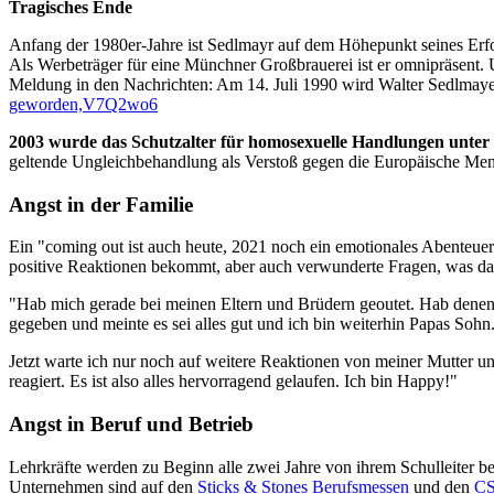
Tragisches Ende
Anfang der 1980er-Jahre ist Sedlmayr auf dem Höhepunkt seines Erfo
Als Werbeträger für eine Münchner Großbrauerei ist er omnipräsent
Meldung in den Nachrichten: Am 14. Juli 1990 wird Walter Sedlmaye
geworden,V7Q2wo6
2003 wurde das Schutzalter für homosexuelle Handlungen unter
geltende Ungleichbehandlung als Verstoß gegen die Europäische Mens
Angst in der Familie
Ein "coming out ist auch heute, 2021 noch ein emotionales Abenteuer f
positive Reaktionen bekommt, aber auch verwunderte Fragen, was dar
"Hab mich gerade bei meinen Eltern und Brüdern geoutet. Hab denen
gegeben und meinte es sei alles gut und ich bin weiterhin Papas Sohn
Jetzt warte ich nur noch auf weitere Reaktionen von meiner Mutter u
reagiert. Es ist also alles hervorragend gelaufen. Ich bin Happy!"
Angst in Beruf und Betrieb
Lehrkräfte werden zu Beginn alle zwei Jahre von ihrem Schulleiter beu
Unternehmen sind auf den
Sticks & Stones Berufsmessen
und den
C