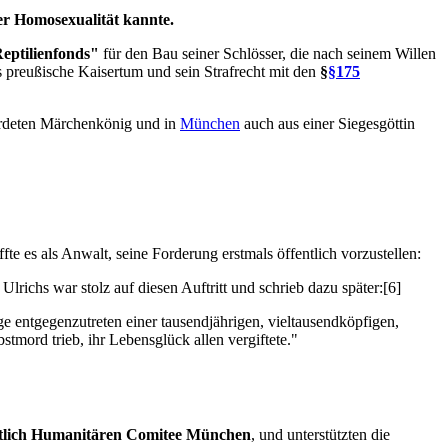
der Homosexualität kannte.
eptilienfonds"
für den Bau seiner Schlösser, die nach seinem Willen
s preußische Kaisertum und sein Strafrecht mit den
§
§175
ordeten Märchenkönig und in
München
auch aus einer Siegesgöttin
fte es als Anwalt, seine Forderung erstmals öffentlich vorzustellen:
lrichs war stolz auf diesen Auftritt und schrieb dazu später:[6]
e entgegenzutreten einer tausendjährigen, vieltausendköpfigen,
tmord trieb, ihr Lebensglück allen vergiftete."
tlich Humanitären Comitee München
, und unterstützten die