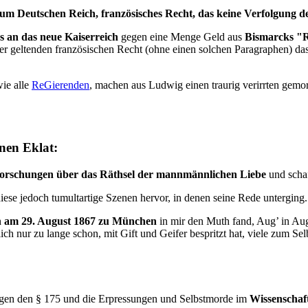
 zum Deutschen Reich, französisches Recht, das keine Verfolgung 
 an das neue Kaiserreich
gegen eine Menge Geld aus
Bismarcks "R
her geltenden französischen Recht (ohne einen solchen Paragraphen) da
ie alle
ReGierenden
, machen aus Ludwig einen traurig verirrten gem
nen Eklat:
orschungen über das Räthsel der mannmännlichen Liebe
und schaf
se jedoch tumultartige Szenen hervor, in denen seine Rede unterging. U
h
am 29. August 1867 zu München
in mir den Muth fand, Aug’ in Aug
ur zu lange schon, mit Gift und Geifer bespritzt hat, viele zum Selbs
 gegen den § 175 und die Erpressungen und Selbstmorde im
Wissenschaf