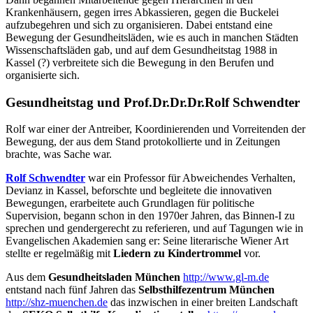
Krankenhäusern, gegen irres Abkassieren, gegen die Buckelei
aufzubegehren und sich zu organisieren. Dabei entstand eine
Bewegung der Gesundheitsläden, wie es auch in manchen Städten
Wissenschaftsläden gab, und auf dem Gesundheitstag 1988 in
Kassel (?) verbreitete sich die Bewegung in den Berufen und
organisierte sich.
Gesundheitstag und Prof.Dr.Dr.Dr.Rolf Schwendter
Rolf war einer der Antreiber, Koordinierenden und Vorreitenden der
Bewegung, der aus dem Stand protokollierte und in Zeitungen
brachte, was Sache war.
Rolf Schwendter
war ein Professor für Abweichendes Verhalten,
Devianz in Kassel, beforschte und begleitete die innovativen
Bewegungen, erarbeitete auch Grundlagen für politische
Supervision, begann schon in den 1970er Jahren, das Binnen-I zu
sprechen und gendergerecht zu referieren, und auf Tagungen wie in
Evangelischen Akademien sang er: Seine literarische Wiener Art
stellte er regelmäßig mit
Liedern zu Kindertrommel
vor.
Aus dem
Gesundheitsladen München
http://www.gl-m.de
entstand nach fünf Jahren das
Selbsthilfezentrum München
http://shz-muenchen.de
das inzwischen in einer breiten Landschaft