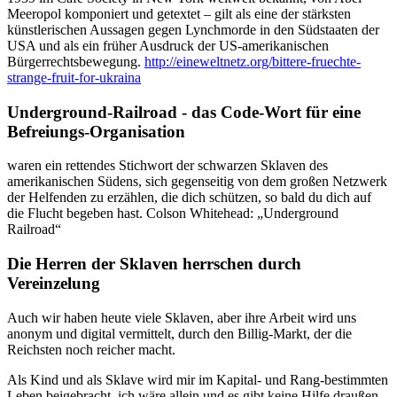
Meeropol komponiert und getextet – gilt als eine der stärksten
künstlerischen Aussagen gegen Lynchmorde in den Südstaaten der
USA und als ein früher Ausdruck der US-amerikanischen
Bürgerrechtsbewegung.
http://eineweltnetz.org/bittere-fruechte-
strange-fruit-for-ukraina
Underground-Railroad - das Code-Wort für eine
Befreiungs-Organisation
waren ein rettendes Stichwort der schwarzen Sklaven des
amerikanischen Südens, sich gegenseitig von dem großen Netzwerk
der Helfenden zu erzählen, die dich schützen, so bald du dich auf
die Flucht begeben hast. Colson Whitehead: „Underground
Railroad“
Die Herren der Sklaven herrschen durch
Vereinzelung
Auch wir haben heute viele Sklaven, aber ihre Arbeit wird uns
anonym und digital vermittelt, durch den Billig-Markt, der die
Reichsten noch reicher macht.
Als Kind und als Sklave wird mir im Kapital- und Rang-bestimmten
Leben beigebracht, ich wäre allein und es gibt keine Hilfe draußen.