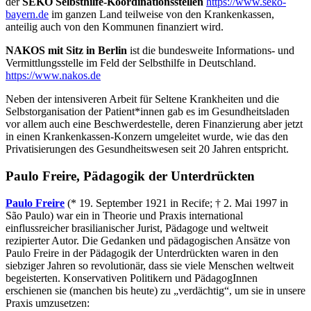
der
SEKO Selbsthilfe-Koordinationsstellen
https://www.seko-
bayern.de
im ganzen Land teilweise von den Krankenkassen,
anteilig auch von den Kommunen finanziert wird.
NAKOS mit Sitz in Berlin
ist die bundesweite Informations- und
Vermittlungsstelle im Feld der Selbsthilfe in Deutschland.
https://www.nakos.de
Neben der intensiveren Arbeit für Seltene Krankheiten und die
Selbstorganisation der Patient*innen gab es im Gesundheitsladen
vor allem auch eine Beschwerdestelle, deren Finanzierung aber jetzt
in einen Krankenkassen-Konzern umgeleitet wurde, wie das den
Privatisierungen des Gesundheitswesen seit 20 Jahren entspricht.
Paulo Freire, Pädagogik der Unterdrückten
Paulo Freire
(* 19. September 1921 in Recife; † 2. Mai 1997 in
São Paulo) war ein in Theorie und Praxis international
einflussreicher brasilianischer Jurist, Pädagoge und weltweit
rezipierter Autor. Die Gedanken und pädagogischen Ansätze von
Paulo Freire in der Pädagogik der Unterdrückten waren in den
siebziger Jahren so revolutionär, dass sie viele Menschen weltweit
begeisterten. Konservativen Politikern und PädagogInnen
erschienen sie (manchen bis heute) zu „verdächtig“, um sie in unsere
Praxis umzusetzen: