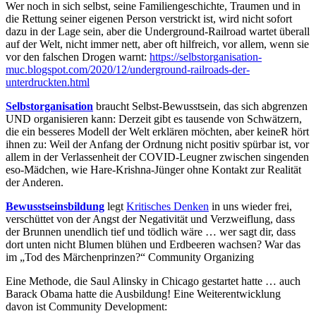
Wer noch in sich selbst, seine Familiengeschichte, Traumen und in
die Rettung seiner eigenen Person verstrickt ist, wird nicht sofort
dazu in der Lage sein, aber die Underground-Railroad wartet überall
auf der Welt, nicht immer nett, aber oft hilfreich, vor allem, wenn sie
vor den falschen Drogen warnt:
https://selbstorganisation-
muc.blogspot.com/2020/12/underground-railroads-der-
unterdruckten.html
Selbstorganisation
braucht Selbst-Bewusstsein, das sich abgrenzen
UND organisieren kann: Derzeit gibt es tausende von Schwätzern,
die ein besseres Modell der Welt erklären möchten, aber keineR hört
ihnen zu: Weil der Anfang der Ordnung nicht positiv spürbar ist, vor
allem in der Verlassenheit der COVID-Leugner zwischen singenden
eso-Mädchen, wie Hare-Krishna-Jünger ohne Kontakt zur Realität
der Anderen.
Bewusstseinsbildung
legt
Kritisches Denken
in uns wieder frei,
verschüttet von der Angst der Negativität und Verzweiflung, dass
der Brunnen unendlich tief und tödlich wäre … wer sagt dir, dass
dort unten nicht Blumen blühen und Erdbeeren wachsen? War das
im „Tod des Märchenprinzen?“ Community Organizing
Eine Methode, die Saul Alinsky in Chicago gestartet hatte … auch
Barack Obama hatte die Ausbildung! Eine Weiterentwicklung
davon ist Community Development: