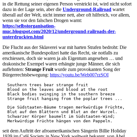
in die Rettung seiner eigenen Person verstrickt ist, wird nicht sofort
dazu in der Lage sein, aber die
Underground-Railroad
wartet
überall auf der Welt, nicht immer nett, aber oft hilfreich, vor allem,
wenn sie vor den falschen Drogen warnt:
https://selbstorganisation-
muc.blogspot.com/2020/12/underground-railroads-der-
unterdruckten.html
Die Flucht aus der Sklaverei war mit harten Strafen bedroht: Die
amerikanische Bundespolizei hatte das Recht, sie notfalls zu
erschiessen, doch sie waren ja als Eigentum angesehen … und
drakonische Exempel waren erhängte junge Männer, die sich
auflehnten:
Strange Fruit
wurde zum provokanten Song der
Bürgerrechtsbewegung:
https://youtu.be/Web007rzSOI
  Southern trees bear strange fruit

  Blood on the leaves and blood at the root

  Black bodies swinging in the southern breeze

  Strange fruit hanging from the poplar trees ...
  Die Südstaaten-Bäume tragen merkwürdige Früchte,

  Blut auf den Blättern und Blut an der Wurzel.

  Schwarzer Körper baumelt im Südstaaten-Wind;

  Merkwürdige Früchte hängen von den Pappeln.
seit dem Auftritt der afroamerikanischen Sängerin Billie Holiday
1939 im Café Society in New York weltweit bekannt, von Abel