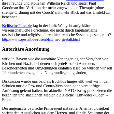
ihre Freunde und Kollegen Wilhelm Reich und später Paul
Goodman ihre Variation der mehr zugewandten Therapie (ohne
strenge Ordnung mit der Couch) mit mehr Blick auf das Umfeld zu
benennen:
Kritische Theorie
lag in der Luft: Wie geht aufgeklärte
wissenschaftliche Forschung, die nicht durch kapitalistische,
rassistische und religiöse, durch hierarchische Systeme gesteuert ist?
http://www.gestalt.de/rosenblatt_neo-gestalt.html
Autoritäre Anordnung
wirkt in Bayern wie die autoritäre Verlängerung der Vorgaben von
Kirchen und Nazis, bei denen sich jedeR sofort Ausreden,
Besonderheiten und Umgehungen einfallen lässt. So wurden wir seit
Jahrhunderten erzogen … Nie grundlegend geändert,
Diskussion wurde uns bald als fruchtlos hingestellt, weil wir in den
Schulen nur die Pro- und Contra-Versionen ohne vernünftige
Auflösung gelernt hatten. Im aktuellen NATO-Krieg praktizieren die
bezahlten und staatlichen Medien die gleiche "Entweder - Oder" -
Front.
Der angemaßte bayrische Prinzregent mit seiner Alternativlosigkeit
spricht den Ängstlichen aus dem Herzen, und für die Schürung der