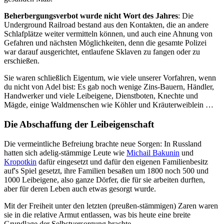
Beherbergungsverbot wurde nicht Wort des Jahres
: Die
Underground Railroad bestand aus den Kontakten, die an andere
Schlafplätze weiter vermitteln können, und auch eine Ahnung von
Gefahren und nächsten Möglichkeiten, denn die gesamte Polizei
war darauf ausgerichtet, entlaufene Sklaven zu fangen oder zu
erschießen.
Sie waren schließlich Eigentum, wie viele unserer Vorfahren, wenn
du nicht von Adel bist: Es gab noch wenige Zins-Bauern, Händler,
Handwerker und viele Leibeigene, Dienstboten, Knechte und
Mägde, einige Waldmenschen wie Köhler und Kräuterweiblein …
Die Abschaffung der Leibeigenschaft
Die vermeintliche Befreiung brachte neue Sorgen: In Russland
hatten sich adelig-stämmige Leute wie
Michail Bakunin
und
Kropotkin
dafür eingesetzt und dafür den eigenen Familienbesitz
auf's Spiel gesetzt, ihre Familien besaßen um 1800 noch 500 und
1000 Leibeigene, also ganze Dörfer, die für sie arbeiten durften,
aber für deren Leben auch etwas gesorgt wurde.
Mit der Freiheit unter den letzten (preußen-stämmigen) Zaren waren
sie in die relative Armut entlassen, was bis heute eine breite
Grundlage der Selbstversorgung brachte.