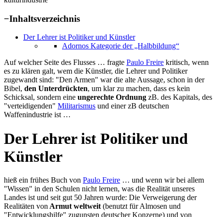
−
Inhaltsverzeichnis
Der Lehrer ist Politiker und Künstler
Adornos Kategorie der „Halbbildung“
Auf welcher Seite des Flusses … fragte
Paulo Freire
kritisch, wenn
es zu klären galt, wem die Künstler, die Lehrer und Politiker
zugewandt sind: "Den Armen" war die alte Aussage, schon in der
Bibel,
den Unterdrückten
, um klar zu machen, dass es kein
Schicksal, sondern eine
ungerechte Ordnung
zB. des Kapitals, des
"verteidigenden"
Militarismus
und einer zB deutschen
Waffenindustrie ist …
Der Lehrer ist Politiker und
Künstler
hieß ein frühes Buch von
Paulo Freire
… und wenn wir bei allem
"Wissen" in den Schulen nicht lernen, was die Realität unseres
Landes ist und seit gut 50 Jahren wurde: Die Verweigerung der
Realitäten von
Armut weltweit
(benutzt für Almosen und
"Entwicklungshilfe" zugunsten deutscher Konzerne) und von