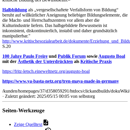
Halbbildung
als „vergesellschaftete Verfallsform von Bildung“
beruht auf willkürlicher Aneignung beliebiger Bildungselemente, die
die Macht- und Herrschaftszentren vor allem aber die
Kulturindustrie liefern. Das halbgebildete Bewusstsein ist
inkonsistent, diskontinuierlich, instabil und daher grundsätzlich
manipulierbar."
http://www.kritischesozialearbeit.de/dokumente/Erziehung_und_
S.20
100 Jahre Paulo Freire
und
Publik Forum
sowie
Augusto Boal
mit der
Ästhetik der Unterdrückten
als
Kritische Praxis
https://fritz-letsch.eineweltnetz.org/augusto-boal
https://www.ya-basta-netz.org/tren-maya-made-in-germany
/kunden/homepages/37/d358059291/htdocs/clickandbuilds/dokuWiki/B
· Zuletzt geändert: 2025/05/15 00:05 von
selbstorg
Seiten-Werkzeuge
Zeige Quelltext