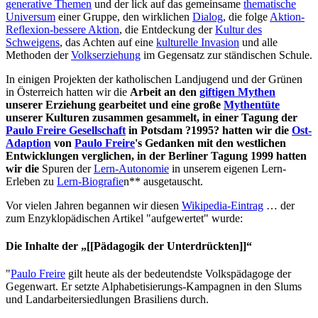
generative Themen
und der lick auf das gemeinsame
thematische
Universum
einer Gruppe, den wirklichen
Dialog
, die folge
Aktion-
Reflexion-bessere Aktion
, die Entdeckung der
Kultur des
Schweigens
, das Achten auf eine
kulturelle Invasion
und alle
Methoden der
Volkserziehung
im Gegensatz zur ständischen Schule.
In einigen Projekten der katholischen Landjugend und der Grünen
in Österreich hatten wir die
Arbeit an den
giftigen Mythen
unserer Erziehung gearbeitet und eine große
Mythentüte
unserer Kulturen zusammen gesammelt, in einer Tagung der
Paulo Freire Gesellschaft
in Potsdam ?1995? hatten wir die
Ost-
Adaption
von
Paulo Freire
's Gedanken mit den westlichen
Entwicklungen verglichen, in der Berliner Tagung 1999 hatten
wir die
Spuren der
Lern-Autonomie
in unserem eigenen Lern-
Erleben zu
Lern-Biografie
n** ausgetauscht.
Vor vielen Jahren begannen wir diesen
Wikipedia-Eintrag
… der
zum Enzyklopädischen Artikel "aufgewertet" wurde:
Die Inhalte der „[[Pädagogik der Unterdrückten]]“
"
Paulo Freire
gilt heute als der bedeutendste Volkspädagoge der
Gegenwart. Er setzte Alphabetisierungs-Kampagnen in den Slums
und Landarbeitersiedlungen Brasiliens durch.