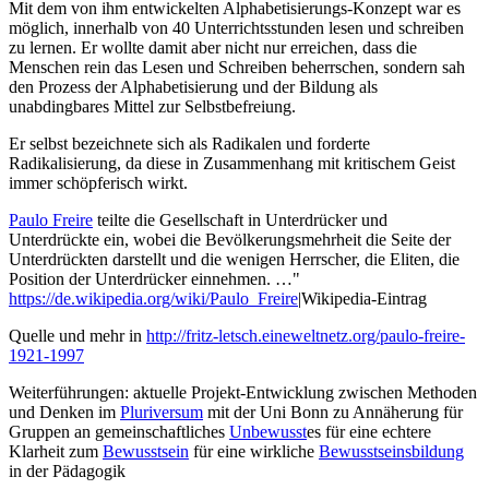
Mit dem von ihm entwickelten Alphabetisierungs-Konzept war es
möglich, innerhalb von 40 Unterrichtsstunden lesen und schreiben
zu lernen. Er wollte damit aber nicht nur erreichen, dass die
Menschen rein das Lesen und Schreiben beherrschen, sondern sah
den Prozess der Alphabetisierung und der Bildung als
unabdingbares Mittel zur Selbstbefreiung.
Er selbst bezeichnete sich als Radikalen und forderte
Radikalisierung, da diese in Zusammenhang mit kritischem Geist
immer schöpferisch wirkt.
Paulo Freire
teilte die Gesellschaft in Unterdrücker und
Unterdrückte ein, wobei die Bevölkerungsmehrheit die Seite der
Unterdrückten darstellt und die wenigen Herrscher, die Eliten, die
Position der Unterdrücker einnehmen. …"
https://de.wikipedia.org/wiki/Paulo_Freire
|Wikipedia-Eintrag
Quelle und mehr in
http://fritz-letsch.eineweltnetz.org/paulo-freire-
1921-1997
Weiterführungen: aktuelle Projekt-Entwicklung zwischen Methoden
und Denken im
Pluriversum
mit der Uni Bonn zu Annäherung für
Gruppen an gemeinschaftliches
Unbewusst
es für eine echtere
Klarheit zum
Bewusstsein
für eine wirkliche
Bewusstseinsbildung
in der Pädagogik