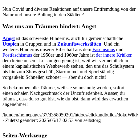
Nun Covid und diverse Reaktionen auf unsere Entfremdung von der
Natur und unsere Ballung in den Städten?
Was uns am Träumen hindert: Angst
Angst
ist das schwerste Hindernis, auch für gemeinschaftliche
Utopie
n
in Gruppen und in
Zukunftswerkstätten
. Und ein
weiteres Hindernis unserer Erbschaft aus dem
Faschismus
und
Postfaschismus
der 1950er und 1960er Jahre ist
der innere Kritiker
,
dem keine unserer Leistungen genug ist, weil wir vermeintlich in
einem kapitalistischen Wettbewerb stehen, den uns das Schulsystem
bis hin zum Showgeschäft, Starrummel und Sport ständig
vorgaukelt: Schneller, schöner — aber du doch nicht!
So bekommen alle Träume, weil sie so unsinnig werden, sofort
einen schalen Nachgeschmack der Unzufriedenheit. Ausser, du
träumst, dass du so gut bist, wie du bist, dann wird das erwachen
angenehmer!
/kunden/homepages/37/d358059291/htdocs/clickandbuilds/dokuWiki/
· Zuletzt geändert: 2025/05/17 02:53 von
selbstorg
Seiten-Werkzeuge