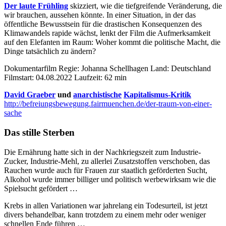
Der laute Frühling
skizziert, wie die tiefgreifende Veränderung, die
wir brauchen, aussehen könnte. In einer Situation, in der das
öffentliche Bewusstsein für die drastischen Konsequenzen des
Klimawandels rapide wächst, lenkt der Film die Aufmerksamkeit
auf den Elefanten im Raum: Woher kommt die politische Macht, die
Dinge tatsächlich zu ändern?
Dokumentarfilm Regie: Johanna Schellhagen Land: Deutschland
Filmstart: 04.08.2022 Laufzeit: 62 min
David Graeber
und
anarchistische
Kapitalismus-Kritik
http://befreiungsbewegung.fairmuenchen.de/der-traum-von-einer-
sache
Das stille Sterben
Die Ernährung hatte sich in der Nachkriegszeit zum Industrie-
Zucker, Industrie-Mehl, zu allerlei Zusatzstoffen verschoben, das
Rauchen wurde auch für Frauen zur staatlich geförderten Sucht,
Alkohol wurde immer billiger und politisch werbewirksam wie die
Spielsucht gefördert …
Krebs in allen Variationen war jahrelang ein Todesurteil, ist jetzt
divers behandelbar, kann trotzdem zu einem mehr oder weniger
schnellen Ende führen …