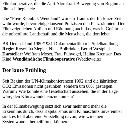
Filmkooperative, die die Anti-Atomkraft-Bewegung von Beginn an
filmisch begleitete.
Die "Freie Republik Wendland" war ein Traum, der für kurze Zeit
wahr wurde, bevor einige tausend Polizisten den Platz räumten. Der
Film zeigt neben Aufbau und Räumung auch das, was in Gefahr ist:
die unberührte Landschaft und die Menschen, die dort leben.
BR Deutschland 1980/1981 Dokumentarfilm mit Spielhandlung -
Regie:
Roswitha Ziegler, Niels Bolbrinker, Bernd Westphal
Darsteller:
Wolfram Moser, Frau Puhvogel, Halina Kremser, Das
Kind
Wendländische Filmkooperative
(Waddeweitz)
Der laute Frühling
Seit Beginn der UN-Klimakonferenzen 1992 sind die jährlichen
CO2 Emissionen nicht gesunken, sondern um 60% gestiegen.
Warum? Wie könnte eine Gesellschaft aussehen, die in der Lage
wäre, den Klimawandel einzudämmen?
In der Klimabewegung setzt sich zwar mehr und mehr die
Erkenntnis durch, dass Kapitalismus und Klimaschutz unvereinbar
sind, es fehlt aber eine Vorstellung davon, wie wir einen
Systemwandel herbeiführen können.