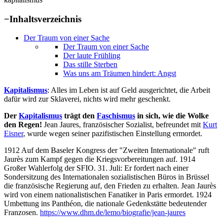
−
Inhaltsverzeichnis
Der Traum von einer Sache
Der Traum von einer Sache
Der laute Frühling
Das stille Sterben
Was uns am Träumen hindert: Angst
Kapitalismus
: Alles im Leben ist auf Geld ausgerichtet, die Arbeit
dafür wird zur Sklaverei, nichts wird mehr geschenkt.
Der
Kapitalismus
trägt den
Faschismus
in sich, wie die Wolke
den Regen!
Jean Jaures, französischer Sozialist, befreundet mit
Kurt
Eisner
, wurde wegen seiner pazifistischen Einstellung ermordet.
1912 Auf dem Baseler Kongress der "Zweiten Internationale" ruft
Jaurès zum Kampf gegen die Kriegsvorbereitungen auf. 1914
Großer Wahlerfolg der SFIO. 31. Juli: Er fordert nach einer
Sondersitzung des Internationalen sozialistischen Büros in Brüssel
die französische Regierung auf, den Frieden zu erhalten. Jean Jaurès
wird von einem nationalistischen Fanatiker in Paris ermordet. 1924
Umbettung ins Panthéon, die nationale Gedenkstätte bedeutender
Franzosen.
https://www.dhm.de/lemo/biografie/jean-jaures