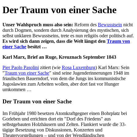
Der Traum von einer Sache
Unser Wahlspruch muss also sein:
Reform des
Bewusstsein
nicht
durch Dogmen, sondern durch Analysierung des mystischen, sich
selbst unklaren Bewusstseins, trete es nun religiös oder politisch auf.
Es wird sich dann zeigen, dass die Welt längst den
Traum von
einer Sache
besitzt …
Karl Marx, Brief an Ruge, Kreuznach September 1843
Pier Paolo Pasolini
zitiert (wie
Rosa Luxemburg
) Karl Marx: Sein
"
Traum von einer Sache
" sind seine Jugenderinnerungen 1948 im
friaulischen Bauerndorf, von dem die Jungs ins kommunistische
Jugoslawien zum Arbeiten wollen, aber dort fast vor Hunger
umkommen …
Der Traum von einer Sache
Im Frühjahr 1980 besetzen Atomkraftgegner einen Bohrplatz bei
Gorleben und errichten dort ein "Dorf des Friedens" aus
selbstgebauten Holzhäusern und Zelten. Flankiert wurde die 33-
tägige Besetzung von Diskussionen, Konzerten und
Theatervorstellungen – und von der Wendländischen