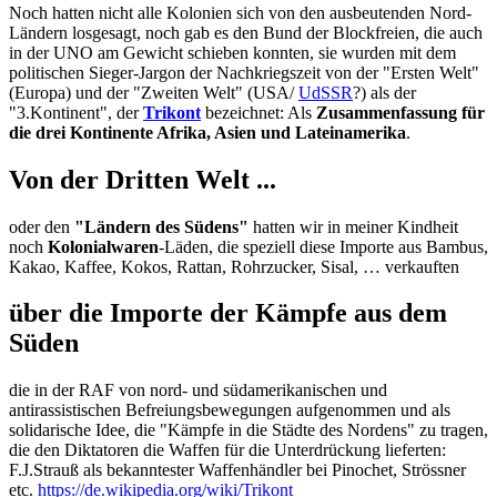
Noch hatten nicht alle Kolonien sich von den ausbeutenden Nord-
Ländern losgesagt, noch gab es den Bund der Blockfreien, die auch
in der UNO am Gewicht schieben konnten, sie wurden mit dem
politischen Sieger-Jargon der Nachkriegszeit von der "Ersten Welt"
(Europa) und der "Zweiten Welt" (USA/
UdSSR
?) als der
"3.Kontinent", der
Trikont
bezeichnet: Als
Zusammenfassung für
die drei Kontinente Afrika, Asien und Lateinamerika
.
Von der Dritten Welt ...
oder den
"Ländern des Südens"
hatten wir in meiner Kindheit
noch
Kolonialwaren
-Läden, die speziell diese Importe aus Bambus,
Kakao, Kaffee, Kokos, Rattan, Rohrzucker, Sisal, … verkauften
über die Importe der Kämpfe aus dem
Süden
die in der RAF von nord- und südamerikanischen und
antirassistischen Befreiungsbewegungen aufgenommen und als
solidarische Idee, die "Kämpfe in die Städte des Nordens" zu tragen,
die den Diktatoren die Waffen für die Unterdrückung lieferten:
F.J.Strauß als bekanntester Waffenhändler bei Pinochet, Strössner
etc.
https://de.wikipedia.org/wiki/Trikont