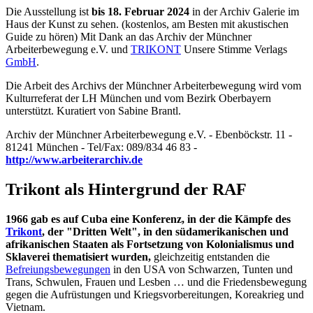
Die Ausstellung ist
bis 18. Februar 2024
in der Archiv Galerie im
Haus der Kunst zu sehen. (kostenlos, am Besten mit akustischen
Guide zu hören) Mit Dank an das Archiv der Münchner
Arbeiterbewegung e.V. und
TRIKONT
Unsere Stimme Verlags
GmbH
.
Die Arbeit des Archivs der Münchner Arbeiterbewegung wird vom
Kulturreferat der LH München und vom Bezirk Oberbayern
unterstützt. Kuratiert von Sabine Brantl.
Archiv der Münchner Arbeiterbewegung e.V. - Ebenböckstr. 11 -
81241 München - Tel/Fax: 089/834 46 83 -
http://www.arbeiterarchiv.de
Trikont als Hintergrund der RAF
1966 gab es auf Cuba eine Konferenz, in der die Kämpfe des
Trikont
, der "Dritten Welt", in den südamerikanischen und
afrikanischen Staaten als Fortsetzung von Kolonialismus und
Sklaverei thematisiert wurden,
gleichzeitig entstanden die
Befreiungsbewegungen
in den USA von Schwarzen, Tunten und
Trans, Schwulen, Frauen und Lesben … und die Friedensbewegung
gegen die Aufrüstungen und Kriegsvorbereitungen, Koreakrieg und
Vietnam.