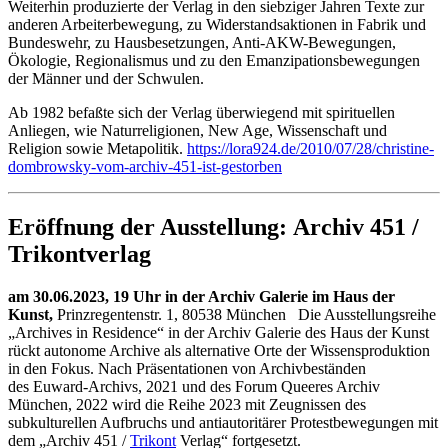
Weiterhin produzierte der Verlag in den siebziger Jahren Texte zur
anderen Arbeiterbewegung, zu Widerstandsaktionen in Fabrik und
Bundeswehr, zu Hausbesetzungen, Anti-AKW-Bewegungen,
Ökologie, Regionalismus und zu den Emanzipationsbewegungen
der Männer und der Schwulen.
Ab 1982 befaßte sich der Verlag überwiegend mit spirituellen
Anliegen, wie Naturreligionen, New Age, Wissenschaft und
Religion sowie Metapolitik.
https://lora924.de/2010/07/28/christine-
dombrowsky-vom-archiv-451-ist-gestorben
Eröffnung der Ausstellung: Archiv 451 /
Trikontverlag
am 30.06.2023, 19 Uhr in der Archiv Galerie im Haus der
Kunst,
Prinzregentenstr. 1, 80538 München Die Ausstellungsreihe
„Archives in Residence“ in der Archiv Galerie des Haus der Kunst
rückt autonome Archive als alternative Orte der Wissensproduktion
in den Fokus. Nach Präsentationen von Archivbeständen
des Euward-Archivs, 2021 und des Forum Queeres Archiv
München, 2022 wird die Reihe 2023 mit Zeugnissen des
subkulturellen Aufbruchs und antiautoritärer Protestbewegungen mit
dem „Archiv 451 /
Trikont
Verlag“ fortgesetzt.