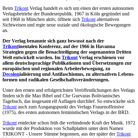
Beim
Trikont
Verlag handelt es sich um einen der ersten autonomen
Verlagsbetriebe der Bundesrepublik. 1967 in Köln gegründet und
seit 1968 in München aktiv, öffnete sich
Trikont
alternativen
Sichtweisen und regte neue soziale und ökologische Bewegungen
an.
Der Verlag benannte sich ganz bewusst nach der
Trikont
inentalen Konferenz, auf der 1966 in Havanna
Strategien gegen die Benachteiligung der sogenannten Dritten
Welt entwickelt wurden. Im
Trikont
Verlag erschienen vor
allem deutsch­sprachige Publikationen und Übersetzungen zur
europäischen und regionalen Arbeiterbewegung, zu
Decolon
ialisierung und Antifaschismus, zu alternativen Lebens­
formen und radikalen Gesellschaftsveränderungen.
Unter den ersten und erfolgreichsten Veröffentlichungen des Verlags
finden sich die Mao Bibel und Che Guevaras Bolivianisches
Tagebuch, das insgesamt elf Auflagen durchlief. So entwickelte sich
Trikont
auch zum Ausgangspunkt des Verlags Frauenoffensive
(1975), des ersten autonomen feministischen Verlags in der BRD.
Trikont
entdeckte schon früh die verbindende Kraft der Musik. 1972
wurde mit der Produktion von Schallplatten unter dem Namen
TRIKONT - Unsere Stimme begonnen, aus der später der
Trikont