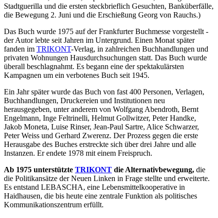
Stadtguerilla und die ersten steckbrieflich Gesuchten, Banküberfälle,
die Bewegung 2. Juni und die Erschießung Georg von Rauchs.)
Das Buch wurde 1975 auf der Frankfurter Buchmesse vorgestellt -
der Autor lebte seit Jahren im Untergrund. Einen Monat später
fanden im
TRIKONT
-Verlag, in zahlreichen Buchhandlungen und
privaten Wohnungen Hausdurchsuchungen statt. Das Buch wurde
überall beschlagnahmt. Es begann eine der spektakulärsten
Kampagnen um ein verbotenes Buch seit 1945.
Ein Jahr später wurde das Buch von fast 400 Personen, Verlagen,
Buchhandlungen, Druckereien und Institutionen neu
herausgegeben, unter anderem von Wolfgang Abendroth, Bernt
Engelmann, Inge Feltrinelli, Helmut Gollwitzer, Peter Handke,
Jakob Moneta, Luise Rinser, Jean-Paul Sartre, Alice Schwarzer,
Peter Weiss und Gerhard Zwerenz. Der Prozess gegen die erste
Herausgabe des Buches erstreckte sich über drei Jahre und alle
Instanzen. Er endete 1978 mit einem Freispruch.
Ab 1975 unterstützte
TRIKONT
die Alternativbewegung,
die
die Politikansätze der Neuen Linken in Frage stellte und erweiterte.
Es entstand LEBASCHA, eine Lebensmittelkooperative in
Haidhausen, die bis heute eine zentrale Funktion als politisches
Kommunikationszentrum erfüllt.