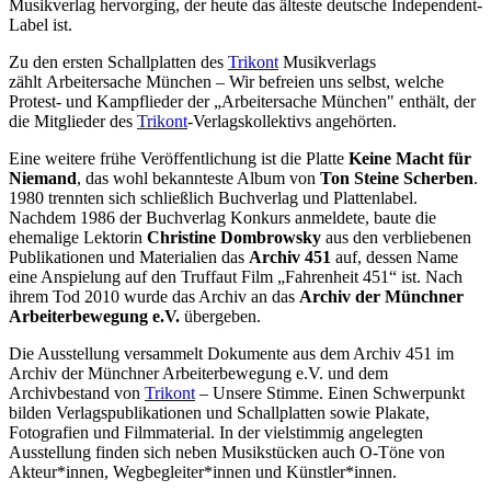
Musikverlag hervorging, der heute das älteste deutsche Independent-
Label ist.
Zu den ersten Schallplatten des
Trikont
Musikverlags
zählt Arbeitersache München – Wir befreien uns selbst, welche
Protest- und Kampflieder der „Arbeitersache München" enthält, der
die Mitglieder des
Trikont
-Verlagskollektivs angehörten.
Eine weitere frühe Veröffentlichung ist die Platte
Keine Macht für
Niemand
, das wohl bekannteste Album von
Ton Steine Scherben
.
1980 trennten sich schließlich Buchverlag und Plattenlabel.
Nachdem 1986 der Buchverlag Konkurs anmeldete, baute die
ehemalige Lektorin
Christine Dombrowsky
aus den verbliebenen
Publikationen und Materialien das
Archiv 451
auf, dessen Name
eine Anspielung auf den Truffaut Film „Fahrenheit 451“ ist. Nach
ihrem Tod 2010 wurde das Archiv an das
Archiv der Münchner
Arbeiterbewegung e.V.
übergeben.
Die Ausstellung versammelt Dokumente aus dem Archiv 451 im
Archiv der Münchner Arbeiterbewegung e.V. und dem
Archivbestand von
Trikont
– Unsere Stimme. Einen Schwerpunkt
bilden Verlags­publikationen und Schallplatten sowie Plakate,
Fotografien und Filmmaterial. In der vielstimmig angelegten
Ausstellung finden sich neben Musikstücken auch O-Töne von
Akteur*innen, Wegbegleiter*innen und Künstler*innen.