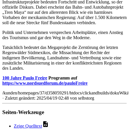
Infrastrukturprojekte bedeuten Fortschritt und Entwicklung, so der
offizielle Diskurs. Dabei erscheint das Bahn- und Autobahnprojekt
„Tren Maya“ nur auf den allerersten Blick wie ein harmloses
Vorhaben der mexikanischen Regierung: Auf über 1.500 Kilometern
soll die neue Strecke fünf Bundesstaaten verbinden.
Politik und Unternehmen versprechen Arbeitsplätze, einen Anstieg
des Tourismus und gar den Weg in die Moderne.
Tatsächlich bedeutet das Megaprojekt die Zerstörung der letzten
Regenwälder Südmexikos, die Missachtung der Rechte der
indigenen Bevölkerung, Landnahme- und Vertreibung sowie eine
zusätzliche Militarisierung in einer der konfliktreichsten Regionen
des Landes.
100 Jahre Paulo Freire
Programm auf
https://www.nordsuedforum.de/pauloFreire
/kunden/homepages/37/d358059291/htdocs/clickandbuilds/dokuWiki/B
· Zuletzt geändert: 2025/04/19 02:48 von
selbstorg
Seiten-Werkzeuge
Zeige Quelltext