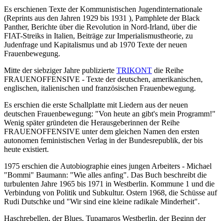
Es erschienen Texte der Kommunistischen Jugendinternationale
(Reprints aus den Jahren 1929 bis 1931 ), Pamphlete der Black
Panther, Berichte über die Revolution in Nord-Irland, über die
FIAT-Streiks in Italien, Beiträge zur Imperialismustheorie, zu
Judenfrage und Kapitalismus und ab 1970 Texte der neuen
Frauenbewegung.
Mitte der siebziger Jahre publizierte
TRIKONT
die Reihe
FRAUENOFFENSIVE - Texte der deutschen, amerikanischen,
englischen, italienischen und französischen Frauenbewegung.
Es erschien die erste Schallplatte mit Liedern aus der neuen
deutschen Frauenbewegung: "Von heute an gibt's mein Programm!"
Wenig später gründeten die Herausgeberinnen der Reihe
FRAUENOFFENSIVE unter dem gleichen Namen den ersten
autonomen feministischen Verlag in der Bundesrepublik, der bis
heute existiert.
1975 erschien die Autobiographie eines jungen Arbeiters - Michael
"Bommi" Baumann: "Wie alles anfing". Das Buch beschreibt die
turbulenten Jahre 1965 bis 1971 in Westberlin. Kommune 1 und die
Verbindung von Politik und Subkultur. Ostern 1968, die Schüsse auf
Rudi Dutschke und "Wir sind eine kleine radikale Minderheit".
Haschrebellen, der Blues, Tupamaros Westberlin, der Beginn der