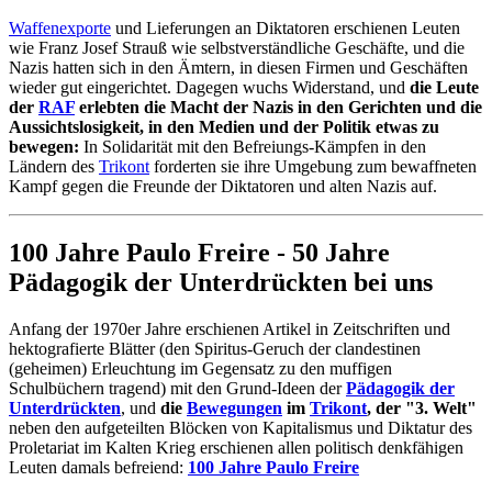
Waffenexporte
und Lieferungen an Diktatoren erschienen Leuten
wie Franz Josef Strauß wie selbstverständliche Geschäfte, und die
Nazis hatten sich in den Ämtern, in diesen Firmen und Geschäften
wieder gut eingerichtet. Dagegen wuchs Widerstand, und
die Leute
der
RAF
erlebten die Macht der Nazis in den Gerichten und die
Aussichtslosigkeit, in den Medien und der Politik etwas zu
bewegen:
In Solidarität mit den Befreiungs-Kämpfen in den
Ländern des
Trikont
forderten sie ihre Umgebung zum bewaffneten
Kampf gegen die Freunde der Diktatoren und alten Nazis auf.
100 Jahre Paulo Freire - 50 Jahre
Pädagogik der Unterdrückten bei uns
Anfang der 1970er Jahre erschienen Artikel in Zeitschriften und
hektografierte Blätter (den Spiritus-Geruch der clandestinen
(geheimen) Erleuchtung im Gegensatz zu den muffigen
Schulbüchern tragend) mit den Grund-Ideen der
Pädagogik der
Unterdrückten
, und
die
Bewegungen
im
Trikont
, der "3. Welt"
neben den aufgeteilten Blöcken von Kapitalismus und Diktatur des
Proletariat im Kalten Krieg erschienen allen politisch denkfähigen
Leuten damals befreiend:
100 Jahre Paulo Freire