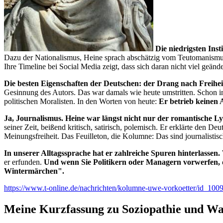
Die niedrigsten Inst
Dazu der Nationalismus, Heine sprach abschätzig vom Teutomanismus. 
Ihre Timeline bei Social Media zeigt, dass sich daran nicht viel geände
Die besten Eigenschaften der Deutschen: der Drang nach Freihe
Gesinnung des Autors. Das war damals wie heute umstritten. Schon im
politischen Moralisten. In den Worten von heute:
Er betrieb keinen 
Ja, Journalismus. Heine war längst nicht nur der romantische Ly
seiner Zeit, beißend kritisch, satirisch, polemisch. Er erklärte den 
Meinungsfreiheit. Das Feuilleton, die Kolumne: Das sind journalistis
In unserer Alltagssprache hat er zahlreiche Spuren hinterlassen.
er erfunden.
Und wenn Sie Politikern oder Managern vorwerfen, d
Wintermärchen".
https://www.t-online.de/nachrichten/kolumne-uwe-vorkoetter/id_10091
Meine Kurzfassung zu Soziopathie und W