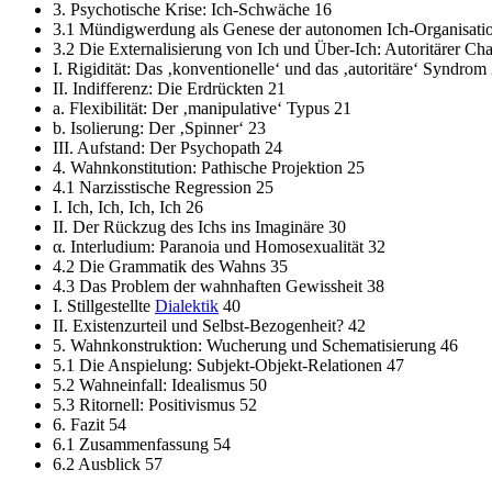
3. Psychotische Krise: Ich-Schwäche 16
3.1 Mündigwerdung als Genese der autonomen Ich-Organisati
3.2 Die Externalisierung von Ich und Über-Ich: Autoritärer Cha
I. Rigidität: Das ‚konventionelle‘ und das ‚autoritäre‘ Syndrom
II. Indifferenz: Die Erdrückten 21
a. Flexibilität: Der ‚manipulative‘ Typus 21
b. Isolierung: Der ‚Spinner‘ 23
III. Aufstand: Der Psychopath 24
4. Wahnkonstitution: Pathische Projektion 25
4.1 Narzisstische Regression 25
I. Ich, Ich, Ich, Ich 26
II. Der Rückzug des Ichs ins Imaginäre 30
α. Interludium: Paranoia und Homosexualität 32
4.2 Die Grammatik des Wahns 35
4.3 Das Problem der wahnhaften Gewissheit 38
I. Stillgestellte
Dialektik
40
II. Existenzurteil und Selbst-Bezogenheit? 42
5. Wahnkonstruktion: Wucherung und Schematisierung 46
5.1 Die Anspielung: Subjekt-Objekt-Relationen 47
5.2 Wahneinfall: Idealismus 50
5.3 Ritornell: Positivismus 52
6. Fazit 54
6.1 Zusammenfassung 54
6.2 Ausblick 57