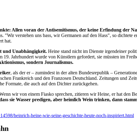
inkte: Allen voran der Antisemitismus, der keine Erfindung der Naz
"Wir verstehen uns bass, wir Germanen auf den Hass", so dichtete er g
rt hat.
it und Unabhängigkeit.
Heine stand nicht im Dienste irgendeiner polit
 19. Jahrhundert wurde von Künstlern gefordert, sie müssten im Freih
Aktionismus, sondern Journalismus.
riker
, als der er – zumindest in der alten Bundesrepublik – Generation
Deutschen Frankreich und den Franzosen Deutschland. Zeitungen und Zeits
che Formate, die auch auf den Dichter zurückgehen.
Wenn wir von einem Fiasko sprechen, zitieren wir Heine, er hat den B
ass sie Wasser predigen, aber heimlich Wein trinken, dann stamm
4598/heinrich-heine-wie-seine-geschichte-heute-noch-inspiriert.html
ahn