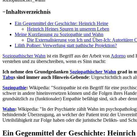
−
Inhaltsverzeichnis
Ein Gegenmittel der Geschichte: Heinrich Heine
Heinrich Heines Spuren in unserem Leben
Meine Kurzfassung zu Soziopathie und Wahn
Die Externalisierung von Ich und Über-Ich: Autoritärer 
Lilith Poßner: Verwerfung statt pathische Projektion?
Soziopathischer Wahn
ist ein Begriff aus der Arbeit von
Adorno
und H
verstehen und zu überschreiben, wenn es Sinn macht:
Ich nehme den Grundgedanken
Soziopathischer Wahn
grad in 
Tabu
s sind immer auch Hinweis-Gebende
: Urgeschichtlich auch al
Soziopathie
:
Wikipedia: "Soziopathie ist ein Begriff für eine psychis
schwer in andere hineinversetzen können und die Folgen ihres Hande
grundsätzlich zu (funktionaler) Empathie befähigt sind, sich aber denn
Wahn
:
Wikipedia: "In der Psychiatrie zählt Wahn im psychopatholog
behindernde Überzeugung, an welcher der Patient trotz der Unvereinba
Urteilsfähigkeit zur Folge haben oder die juristische Delikts- und Sch
Ein Gegenmittel der Geschichte: Heinrich