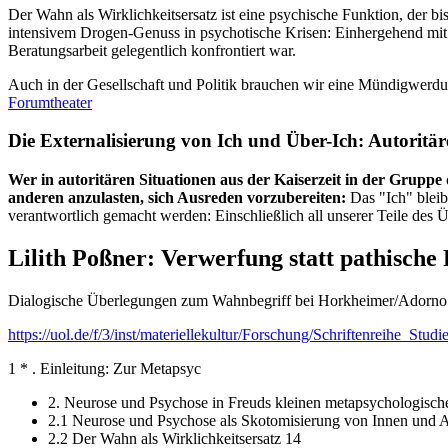
Der Wahn als Wirklichkeitsersatz ist eine psychische Funktion, der
intensivem Drogen-Genuss in psychotische Krisen: Einhergehend mit
Beratungsarbeit gelegentlich konfrontiert war.
Auch in der Gesellschaft und Politik brauchen wir eine Mündigwerd
Forumtheater
Die Externalisierung von Ich und Über-Ich: Autoritä
Wer in autoritären Situationen aus der Kaiserzeit in der Gruppe
anderen anzulasten, sich Ausreden vorzubereiten:
Das "Ich" bleib
verantwortlich gemacht werden: Einschließlich all unserer Teile des
Lilith Poßner: Verwerfung statt pathische
Dialogische Überlegungen zum Wahnbegriff bei Horkheimer/Adorno u
https://uol.de/f/3/inst/materiellekultur/Forschung/Schriftenreihe
1 * . Einleitung: Zur Metapsyc
2. Neurose und Psychose in Freuds kleinen metapsychologische
2.1 Neurose und Psychose als Skotomisierung von Innen und 
2.2 Der Wahn als Wirklichkeitsersatz 14