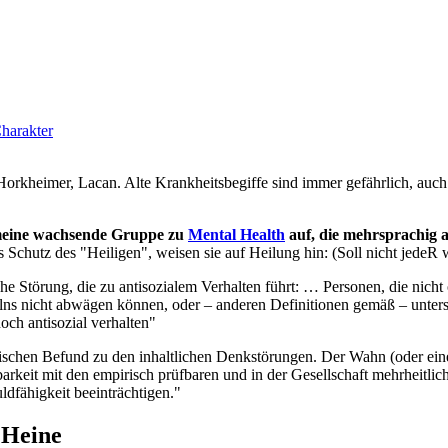
Charakter
orkheimer, Lacan. Alte Krankheitsbegiffe sind immer gefährlich, auch i
meine wachsende Gruppe zu
Mental Health
auf, die mehrsprachig a
s Schutz des "Heiligen", weisen sie auf Heilung hin: (Soll nicht jedeR 
che Störung, die zu antisozialem Verhalten führt: … Personen, die nicht
lns nicht abwägen können, oder – anderen Definitionen gemäß – unters
och antisozial verhalten"
ischen Befund zu den inhaltlichen Denkstörungen. Der Wahn (oder ein
rkeit mit den empirisch prüfbaren und in der Gesellschaft mehrheitlich
uldfähigkeit beeinträchtigen."
 Heine