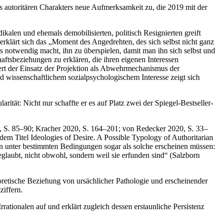
autoritären Charakters neue Aufmerksamkeit zu, die 2019 mit der
ikalen und ehemals demobilisierten, politisch Resignierten greift
erklärt sich das „Moment des Angedrehten, des sich selbst nicht ganz
notwendig macht, ihn zu überspielen, damit man ihn sich selbst und
haftsbeziehungen zu erklären, die ihren eigenen Interessen
utert der Einsatz der Projektion als Abwehrmechanismus der
d wissenschaftlichem sozialpsychologischem Interesse zeigt sich
ität: Nicht nur schaffte er es auf Platz zwei der Spiegel-Bestseller-
18, S. 85–90; Kracher 2020, S. 164–201; von Redecker 2020, S. 33–
dem Titel Ideologies of Desire. A Possible Typology of Authoritarian
ern unter bestimmten Bedingungen sogar als solche erscheinen müssen:
glaubt, nicht obwohl, sondern weil sie erfunden sind“ (Salzborn
eoretische Beziehung von ursächlicher Pathologie und erscheinender
ziffern.
Irrationalen auf und erklärt zugleich dessen erstaunliche Persistenz