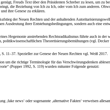
genügt, Freuds Text über den Präsidenten Schreber zu lesen, um zu be
iel bringt, die Beziehung von Ich zu Ich, oder vom Ich zum anderen. Ob
 und ihre Genese zu erklären.
fstieg der Neuen Rechten und der anhaltenden Autoritarisierungswelle,
retischen Ausdeutung ihrer Entstehungsbedingungen, sondern auch eine e
ät eines Hegemonie anstrebenden Rechtsradikalismus führte auch in der 
n, politikwissenschaftlichen Theoretisierungsbemühungen (vgl. Decker e
21, S. 11–37. Spezieller zur Genese der Neuen Rechten vgl. Weiß 2017.
sion um die richtige Terminologie für das Verschwörungsdenken ablesen,
eorie“ (Popper 1992, S. 119) wurden mitunter Folgende genutzt:
g ‚fake news‘ oder sogenannte ‚alternative Fakten‘ verweisen allesam