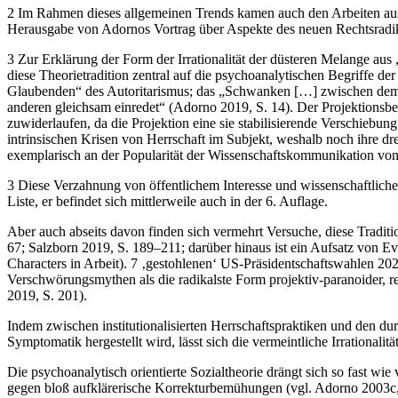
2 Im Rahmen dieses allgemeinen Trends kamen auch den Arbeiten aus
Herausgabe von Adornos Vortrag über Aspekte des neuen Rechtsradik
3 Zur Erklärung der Form der Irrationalität der düsteren Melange aus 
diese Theorietradition zentral auf die psychoanalytischen Begriffe d
Glaubenden“ des Autoritarismus; das „Schwanken […] zwischen dem ü
anderen gleichsam einredet“ (Adorno 2019, S. 14). Der Projektionsbegr
zuwiderlaufen, da die Projektion eine sie stabilisierende Verschiebun
intrinsischen Krisen von Herrschaft im Subjekt, weshalb noch ihre dr
exemplarisch an der Popularität der Wissenschaftskommunikation vo
3 Diese Verzahnung von öffentlichem Interesse und wissenschaftlicher R
Liste, er befindet sich mittlerweile auch in der 6. Auflage.
Aber auch abseits davon finden sich vermehrt Versuche, diese Tradit
67; Salzborn 2019, S. 189–211; darüber hinaus ist ein Aufsatz von Ev
Characters in Arbeit). 7 ‚gestohlenen‘ US-Präsidentschaftswahlen 20
Verschwörungsmythen als die radikalste Form projektiv-paranoider, re
2019, S. 201).
Indem zwischen institutionalisierten Herrschaftspraktiken und den du
Symptomatik hergestellt wird, lässt sich die vermeintliche Irrationali
Die psychoanalytisch orientierte Sozialtheorie drängt sich so fast wie 
gegen bloß aufklärerische Korrekturbemühungen (vgl. Adorno 2003c,