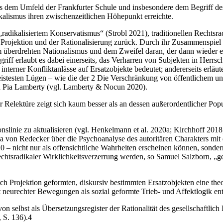
 dem Umfeld der Frankfurter Schule und insbesondere dem Begriff des 
alismus ihren zwischenzeitlichen Höhepunkt erreichte.
„radikalisiertem Konservatismus“ (Strobl 2021), traditionellen Rechtsrad
er Projektion und der Rationalisierung zurück. Durch ihr Zusammenspiel 
berdrehten Nationalismus und dem Zweifel daran, der dann wieder es 
iff erlaubt es dabei einerseits, das Verharren von Subjekten in Herrsc
g interner Konfliktanlässe auf Ersatzobjekte bedeutet; andererseits erlä
eistesten Lügen – wie die der 2 Die Verschränkung von öffentlichem un
n Pia Lamberty (vgl. Lamberty & Nocun 2020).
elektüre zeigt sich kaum besser als an dessen außerordentlicher Popular
ionslinie zu aktualisieren (vgl. Henkelmann et al. 2020a; Kirchhoff 20
a von Redecker über die Psychoanalyse des autoritären Charakters mit 
20 – nicht nur als offensichtliche Wahrheiten erscheinen können, sond
chtsradikaler Wirklichkeitsverzerrung werden, so Samuel Salzborn, „ge
rch Projektion geformten, diskursiv bestimmten Ersatzobjekten eine th
tät neurechter Bewegungen als sozial geformte Trieb- und Affektlogik ent
von selbst als Übersetzungsregister der Rationalität des gesellschaftlich 
 S. 136).4