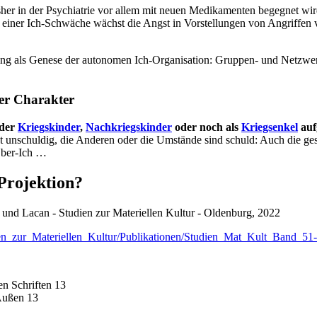
 bisher in der Psychiatrie vor allem mit neuen Medikamenten begegne
 einer Ich-Schwäche wächst die Angst in Vorstellungen von Angriffen
ung als Genese der autonomen Ich-Organisation: Gruppen- und Netzwe
rer Charakter
 der
Kriegskinder
,
Nachkriegskinder
oder noch als
Kriegsenkel
auf
t unschuldig, die Anderen oder die Umstände sind schuld: Auch die ge
 Über-Ich …
 Projektion?
nd Lacan - Studien zur Materiellen Kultur - Oldenburg, 2022
_Studien_zur_Materiellen_Kultur/Publikationen/Studien_Mat_Kult_Band
n Schriften 13
Außen 13