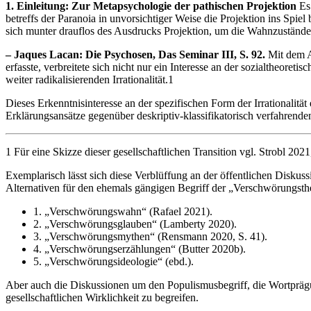
1. Einleitung: Zur Metapsychologie der pathischen Projektion
Es 
betreffs der Paranoia in unvorsichtiger Weise die Projektion ins Sp
sich munter drauflos des Ausdrucks Projektion, um die Wahnzustände
– Jaques Lacan: Die Psychosen, Das Seminar III, S. 92.
Mit dem Au
erfasste, verbreitete sich nicht nur ein Interesse an der sozialtheo
weiter radikalisierenden Irrationalität.1
Dieses Erkenntnisinteresse an der spezifischen Form der Irrationalit
Erklärungsansätze gegenüber deskriptiv-klassifikatorisch verfahrende
1 Für eine Skizze dieser gesellschaftlichen Transition vgl. Strobl 20
Exemplarisch lässt sich diese Verblüffung an der öffentlichen Diskus
Alternativen für den ehemals gängigen Begriff der „Verschwörungsth
1. „Verschwörungswahn“ (Rafael 2021).
2. „Verschwörungsglauben“ (Lamberty 2020).
3. „Verschwörungsmythen“ (Rensmann 2020, S. 41).
4. „Verschwörungserzählungen“ (Butter 2020b).
5. „Verschwörungsideologie“ (ebd.).
Aber auch die Diskussionen um den Populismusbegriff, die Wortprägun
gesellschaftlichen Wirklichkeit zu begreifen.