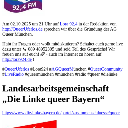
Am 02.10.2025 um 21 Uhr auf
Lora 92,4
in der Redaktion von
http://QueerUferlos.de
sprechen wir über die Gründung der AG
Queer München.
Habt ihr Fragen oder wollt mitdiskutieren? Schaltet euch gerne live
dazu unter 📞 089 48952305 und seid Teil des Gesprächs! Wir
freuen uns auf euch! 🌈 - auch im Internet zu hören auf
http://lora924.de
!
#
QueerUferlos
#Lora924 #
AGQueerM
ünchen #
QueerCommunity
#
LiveRadio
#queermünchen #münchen #radio #queer #dielinke
Landesarbeitsgemeinschaft
„Die Linke queer Bayern“
https://www.die-linke-bayern.de/partei/zusammenschluesse/queer