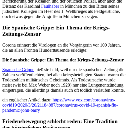
Bereicherung der Kosaken und der örtlichen Polizei, aber auch die
Distanz des Kardinal
Faulhaber
in München zu den Bitten seines
jüdischen Kollegen im Heer des 1. Weltkrieges als Feldgeistliche,
doch etwas gegen die Angriffe in München zu sagen.
Die Spanische Grippe: Ein Thema der Kriegs-
Zeitungs-Zensur
Corona erinnert die Virologen an die Vorgängerin vor 100 Jahren,
die an allen Fronten Hunderttausende erledigte:
Die Spanische Grippe: Ein Thema der Kriegs-Zeitungs-Zensur
Spanische Grippe
hieß sie bald, weil nur die spanischen Zeitung die
Zahlen veröffentlichten, bei allen kriegsbeteiligten Staaten waren die
Todeszahlen militärisches Geheimnis. Als Todesursache wurde
meist (wie bei Max Weber noch 1920) nur eine Lungenentzündung
eingetragen, die allerdings damals auch oft tödlich verlaufen konnte.
ein englischer Artikel dazu:
https://www.vox.com/coronavirus-
covid19/2020/3/20/21184887/coronavirus-covid-19-spanish-flu-
pandemic-john-barry
Friedensbewegung schlecht reden: Eine Tradition
der bürgerlichen Besitzpresse