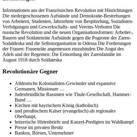
Informationen aus der Französischen Revolution mit Hinrichtungen
Die niedergeschossenen Aufstände und Demokratie-Bestrebungen
von Arbeitern, Studenten, Jahrzehnte von Bespitzelung, Sozialisten-
Verfolgungen und Gewerkschafts- und Vereins-Verboten Die
russische Revolution und die neuen Organisationsformen: Arbeiter-,
Bauern und Soldatenräte Aufstände gegen die Pogrome der Zaren-
Sodaldeska und die Selbstorganisation in Odessa Die Forderungen
der Frauen: Frauenräte angemessen einzubinden Die Angst des
Adels und der Regenten: Die Ermordung der Zarenfamilie im
August 1918 durch Soldateska
Revolutionäre Gegner
Alldeutsche Kolonialisten-Gewinnler und expansive
Germanen, Missionare …
Judenfeindliche Rassisten wie Thule-Gesellschaft, Hammer-
Bund …
Kirchen mit bayrischem König (katholisch)
und preußischem Kaiser (evangelisch) als regionales
Oberhaupt,
hetzerische Hirtenbriefe und Kanzel-Predigten im Wahlkampf
Presse im privaten Besitz
Banken, Börsen, Unternehmer