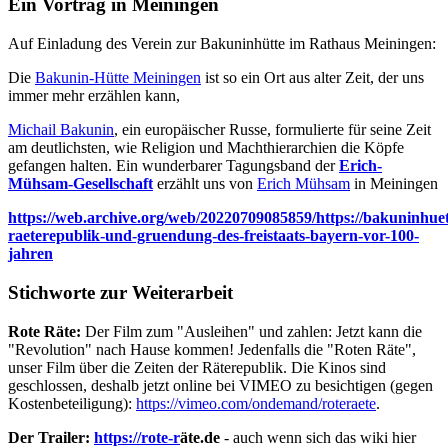
Ein Vortrag in Meiningen
Auf Einladung des Verein zur Bakuninhütte im Rathaus Meiningen:
Die
Bakunin-Hütte Meiningen
ist so ein Ort aus alter Zeit, der uns
immer mehr erzählen kann,
Michail Bakunin
, ein europäischer Russe, formulierte für seine Zeit
am deutlichsten, wie Religion und Machthierarchien die Köpfe
gefangen halten. Ein wunderbarer Tagungsband der
Erich-
Mühsam-Gesellschaft
erzählt uns von
Erich Mühsam
in Meiningen
https://web.archive.org/web/20220709085859/https://bakuninhue
raeterepublik-und-gruendung-des-freistaats-bayern-vor-100-
jahren
Stichworte zur Weiterarbeit
Rote Räte:
Der Film zum "Ausleihen" und zahlen: Jetzt kann die
"Revolution" nach Hause kommen! Jedenfalls die "Roten Räte",
unser Film über die Zeiten der Räterepublik. Die Kinos sind
geschlossen, deshalb jetzt online bei VIMEO zu besichtigen (gegen
Kostenbeteiligung):
https://vimeo.com/ondemand/roteraete
.
Der Trailer:
https://rote-r
äte.de
- auch wenn sich das wiki hier