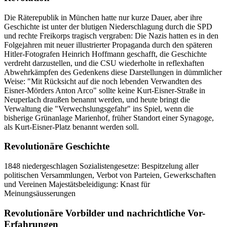
Die Räterepublik in München hatte nur kurze Dauer, aber ihre
Geschichte ist unter der blutigen Niederschlagung durch die SPD
und rechte Freikorps tragisch vergraben: Die Nazis hatten es in den
Folgejahren mit neuer illustrierter Propaganda durch den späteren
Hitler-Fotografen Heinrich Hoffmann geschafft, die Geschichte
verdreht darzustellen, und die CSU wiederholte in reflexhaften
Abwehrkämpfen des Gedenkens diese Darstellungen in dümmlicher
Weise: "Mit Rücksicht auf die noch lebenden Verwandten des
Eisner-Mörders Anton Arco" sollte keine Kurt-Eisner-Straße in
Neuperlach draußen benannt werden, und heute bringt die
Verwaltung die "Verwechslungsgefahr" ins Spiel, wenn die
bisherige Grünanlage Marienhof, früher Standort einer Synagoge,
als Kurt-Eisner-Platz benannt werden soll.
Revolutionäre Geschichte
1848 niedergeschlagen Sozialistengesetze: Bespitzelung aller
politischen Versammlungen, Verbot von Parteien, Gewerkschaften
und Vereinen Majestätsbeleidigung: Knast für
Meinungsäusserungen
Revolutionäre Vorbilder und nachrichtliche Vor-
Erfahrungen