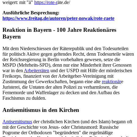
weigert: mit "ä"
https://rote-r
äte.de/
Ausführliche Besprechung:
https://www.freitag.de/autoren/peter-nowak/rote-raete
Reaktion in Bayern - 100 Jahre Reaktionäres
Bayern
Mit dem Niederschiessen der Räterepublik und den Todesurteilen
für politisch Aktive gegen geltendes Recht, denn Todesurteile wären
der Reichsregierung in Berlin vorbehalten gewesen, setze die
MSPD (Mehrheits-SPD), denn nur eine Minderheit ihrer Genossen
war in den
Arbeiterräten
und der USPD mit Hilfe der mörderischen
Freikorps, finanziert von der Arbeitgeber-Vereinigung mit
Zustimmung der Gewerkschaften, begann eine alte
reaktionär
e
Juristerei, die Untaten der alten Polizei zu verharmlosen, die
Fememorde und Waffenlager zu decken und den Aufbau des
Faschismus zu dulden.
Antisemitismus in den Kirchen
Antisemitismus
der christlichen Kirchen (und des Islam) begann oft
mit der Geschichte von Jesus- oder Christusmord: Russische
Pogrome der Orthodoxen "begründeten" die regelmäßige