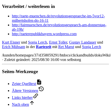
Verarbeitet / weiterlesen in
http://raete-muenchen.de/revolutionsgespraeche-im-5vor12-
milbertshofen-do-16-11
http://fairmuenchen.de/revolutionsgespraech-am-donnerstag-
ab-19h/
http://raeterepublikbayern.wordpress.com
Kurt Eisner
und
Sonja Lerch
,
Ernst Toller
,
Gustav Landauer
und
Erich Mühsam
in der
Raetezeit
mit
Ret Marut
und
Sonja Lerch
/kunden/homepages/37/d358059291/htdocs/clickandbuilds/dokuWiki/B
· Zuletzt geändert: 2025/08/30 16:00 von
selbstorg
Seiten-Werkzeuge
Zeige Quelltext
Ältere Versionen
Links hierher
Nach oben