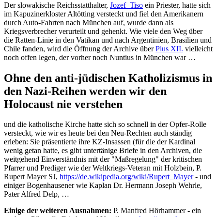
Der slowakische Reichsstatthalter,
Jozef_Tiso
ein Priester, hatte sich
im Kapuzinerkloster Altötting versteckt und fiel den Amerikanern
durch Auto-Fahrten nach München auf, wurde dann als
Kriegsverbrecher verurteilt und gehenkt. Wie viele den Weg über
die Ratten-Linie in den Vatikan und nach Argentinien, Brasilien und
Chile fanden, wird die Öffnung der Archive über
Pius XII.
vielleicht
noch offen legen, der vorher noch Nuntius in München war …
Ohne den anti-jüdischen Katholizismus in
den Nazi-Reihen werden wir den
Holocaust nie verstehen
und die katholische Kirche hatte sich so schnell in der Opfer-Rolle
versteckt, wie wir es heute bei den Neu-Rechten auch ständig
erleben: Sie präsentierte ihre KZ-Insassen (für die der Kardinal
wenig getan hatte, es gibt untertänige Briefe in den Archiven, die
weitgehend Einverständnis mit der "Maßregelung" der kritischen
Pfarrer und Prediger wie der Weltkriegs-Veteran mit Holzbein, P.
Rupert Mayer SJ,
https://de.wikipedia.org/wiki/Rupert_Mayer
- und
einiger Bogenhausener wie Kaplan Dr. Hermann Joseph Wehrle,
Pater Alfred Delp, …
Einige der weiteren Ausnahmen:
P. Manfred Hörhammer - ein