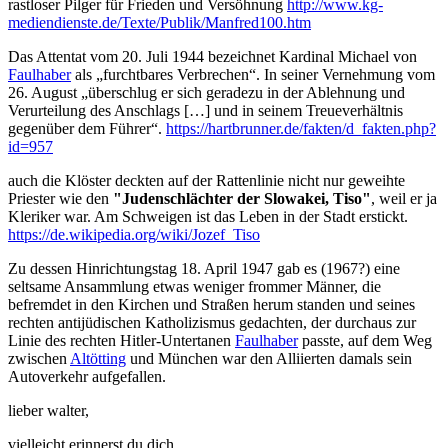
rastloser Pilger für Frieden und Versöhnung
http://www.kg-
mediendienste.de/Texte/Publik/Manfred100.htm
Das Attentat vom 20. Juli 1944 bezeichnet Kardinal Michael von
Faulhaber
als „furchtbares Verbrechen“. In seiner Vernehmung vom
26. August „überschlug er sich geradezu in der Ablehnung und
Verurteilung des Anschlags […] und in seinem Treueverhältnis
gegenüber dem Führer“.
https://hartbrunner.de/fakten/d_fakten.php?
id=957
auch die Klöster deckten auf der Rattenlinie nicht nur geweihte
Priester wie den
"Judenschlächter der Slowakei, Tiso"
, weil er ja
Kleriker war. Am Schweigen ist das Leben in der Stadt erstickt.
https://de.wikipedia.org/wiki/Jozef_Tiso
Zu dessen Hinrichtungstag 18. April 1947 gab es (1967?) eine
seltsame Ansammlung etwas weniger frommer Männer, die
befremdet in den Kirchen und Straßen herum standen und seines
rechten antijüdischen Katholizismus gedachten, der durchaus zur
Linie des rechten Hitler-Untertanen
Faulhaber
passte, auf dem Weg
zwischen
Altötting
und München war den Alliierten damals sein
Autoverkehr aufgefallen.
lieber walter,
vielleicht erinnerst du dich …