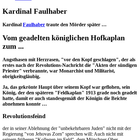
Kardinal Faulhaber
Kardinal
Faulhaber
traute den Mörder später …
Vom geadelten königlichen Hofkaplan
zum ...
Angsthasen mit Herzrasen, "vor den Kopf geschlagen", der als
erstes nach der Revolutions-Nachricht die "Akten der sündigen
Priester" verbrannte, war Monarchist und Militarist,
obrigkeitsgläubig.
Ja, das gekrönte Haupt über seinem Kopf war geflohen, sein
König, der den späteren "Feldkaplan" 1913 grade noch geadelt
hatte, damit er auch standesgemäß der Königin die Beichte
abnehmen konnte …
Revolutionsfeind
der in seiner Ablehnung der "unbekehrbaren Juden" nicht mit der
Regierung "von Jehovas Zorn" sprechen will: Auch nicht mit
seinem früheren "Kollegen im Feld", dem Münchner Ober-