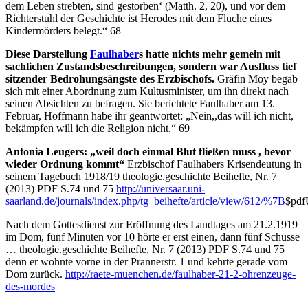
dem Leben strebten, sind gestorben‘ (Matth. 2, 20), und vor dem
Richterstuhl der Geschichte ist Herodes mit dem Fluche eines
Kindermörders belegt.“ 68
Diese Darstellung
Faulhaber
s hatte nichts mehr gemein mit
sachlichen Zustandsbeschreibungen, sondern war Ausfluss tief
sitzender Bedrohungsängste des Erzbischofs.
Gräfin Moy begab
sich mit einer Abordnung zum Kultusminister, um ihn direkt nach
seinen Absichten zu befragen. Sie berichtete Faulhaber am 13.
Februar, Hoffmann habe ihr geantwortet: „Nein,,das will ich nicht,
bekämpfen will ich die Religion nicht.“ 69
Antonia Leugers: „weil doch einmal Blut fließen muss , bevor
wieder Ordnung kommt“
Erzbischof Faulhabers Krisendeutung in
seinem Tagebuch 1918/19 theologie.geschichte Beihefte, Nr. 7
(2013) PDF S.74 und 75
http://universaar.uni-
saarland.de/journals/index.php/tg_beihefte/article/view/612/%7B
$pd
Nach dem Gottesdienst zur Eröffnung des Landtages am 21.2.1919
im Dom, fünf Minuten vor 10 hörte er erst einen, dann fünf Schüsse
… theologie.geschichte Beihefte, Nr. 7 (2013) PDF S.74 und 75
denn er wohnte vorne in der Prannerstr. 1 und kehrte gerade vom
Dom zurück.
http://raete-muenchen.de/faulhaber-21-2-ohrenzeuge-
des-mordes