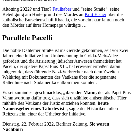
Altötting 2022? und Tiso?
Faulhaber
und "seine Straße", seine
Beteiligung am Hintergrund des Mordes an
Kurt Eisner
über die
katholische Burschenschaft Rhaetia, die vor ein paar Jahren noch
den Mörder auf ihrer Homepage würdigte …
Parallele Pacelli
Die noble Dahlemer Straße ist ins Gerede gekommen, seit vor zwei
Jahren eine Initiative ihre Umbenennung in Golda-Meir-Allee
gefordert und die Arisierung jüdischer Anwesen thematisiert hat.
Pacelli, der spätere Papst Pius XII., hat erwiesenermaßen daran
mitgewirkt, dass führende Nazi-Verbrecher nach dem Zweiten
Weltkrieg mit Dokumenten des Vatikans über die sogenannte
Rattenlinie nach Südamerika entkommen konnten.
Es sei zumindest geschmacklos,
„dass der Mann,
der als Papst Pius
Verantwortung dafür trug, dass sich unzählige antisemitische Täter
mithilfe des Vatikans der Justiz entziehen konnten,
heute
Namensgeber eines Tatortes ist“
, sagte der Historiker Julien
Reitzenstein, einer der Urheber der Initiative.
Dienstag, 22. Februar 2022, Berliner Zeitung,
Sie waren
Nachbarn