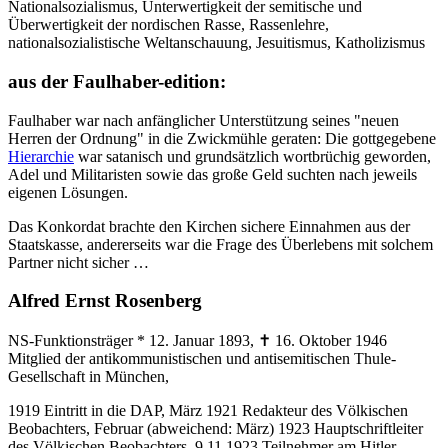
Nationalsozialismus, Unterwertigkeit der semitische und
Überwertigkeit der nordischen Rasse, Rassenlehre,
nationalsozialistische Weltanschauung, Jesuitismus, Katholizismus
aus der Faulhaber-edition:
Faulhaber war nach anfänglicher Unterstützung seines "neuen
Herren der Ordnung" in die Zwickmühle geraten: Die gottgegebene
Hierarchie
war satanisch und grundsätzlich wortbrüchig geworden,
Adel und Militaristen sowie das große Geld suchten nach jeweils
eigenen Lösungen.
Das Konkordat brachte den Kirchen sichere Einnahmen aus der
Staatskasse, andererseits war die Frage des Überlebens mit solchem
Partner nicht sicher …
Alfred Ernst Rosenberg
NS-Funktionsträger * 12. Januar 1893, ✝ 16. Oktober 1946
Mitglied der antikommunistischen und antisemitischen Thule-
Gesellschaft in München,
1919 Eintritt in die DAP, März 1921 Redakteur des Völkischen
Beobachters, Februar (abweichend: März) 1923 Hauptschriftleiter
des Völkischen Beobachters, 9.11.1923 Teilnehmer am Hitler-