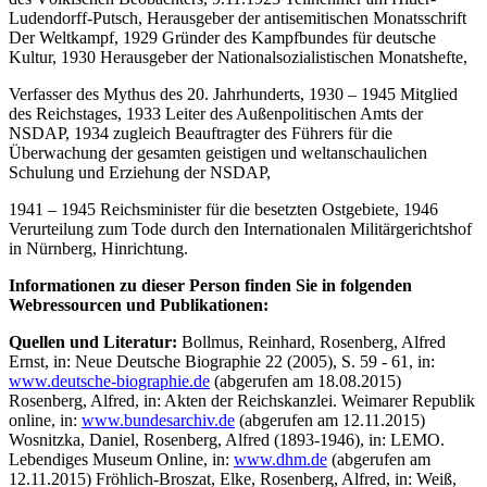
Ludendorff-Putsch, Herausgeber der antisemitischen Monatsschrift
Der Weltkampf, 1929 Gründer des Kampfbundes für deutsche
Kultur, 1930 Herausgeber der Nationalsozialistischen Monatshefte,
Verfasser des Mythus des 20. Jahrhunderts, 1930 – 1945 Mitglied
des Reichstages, 1933 Leiter des Außenpolitischen Amts der
NSDAP, 1934 zugleich Beauftragter des Führers für die
Überwachung der gesamten geistigen und weltanschaulichen
Schulung und Erziehung der NSDAP,
1941 – 1945 Reichsminister für die besetzten Ostgebiete, 1946
Verurteilung zum Tode durch den Internationalen Militärgerichtshof
in Nürnberg, Hinrichtung.
Informationen zu dieser Person finden Sie in folgenden
Webressourcen und Publikationen:
Quellen und Literatur:
Bollmus, Reinhard, Rosenberg, Alfred
Ernst, in: Neue Deutsche Biographie 22 (2005), S. 59 - 61, in:
www.deutsche-biographie.de
(abgerufen am 18.08.2015)
Rosenberg, Alfred, in: Akten der Reichskanzlei. Weimarer Republik
online, in:
www.bundesarchiv.de
(abgerufen am 12.11.2015)
Wosnitzka, Daniel, Rosenberg, Alfred (1893-1946), in: LEMO.
Lebendiges Museum Online, in:
www.dhm.de
(abgerufen am
12.11.2015) Fröhlich-Broszat, Elke, Rosenberg, Alfred, in: Weiß,