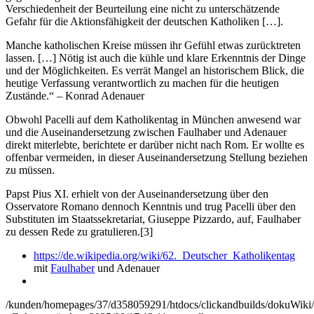
Verschiedenheit der Beurteilung eine nicht zu unterschätzende
Gefahr für die Aktionsfähigkeit der deutschen Katholiken […].
Manche katholischen Kreise müssen ihr Gefühl etwas zurücktreten
lassen. […] Nötig ist auch die kühle und klare Erkenntnis der Dinge
und der Möglichkeiten. Es verrät Mangel an historischem Blick, die
heutige Verfassung verantwortlich zu machen für die heutigen
Zustände.“ – Konrad Adenauer
Obwohl Pacelli auf dem Katholikentag in München anwesend war
und die Auseinandersetzung zwischen Faulhaber und Adenauer
direkt miterlebte, berichtete er darüber nicht nach Rom. Er wollte es
offenbar vermeiden, in dieser Auseinandersetzung Stellung beziehen
zu müssen.
Papst Pius XI. erhielt von der Auseinandersetzung über den
Osservatore Romano dennoch Kenntnis und trug Pacelli über den
Substituten im Staatssekretariat, Giuseppe Pizzardo, auf, Faulhaber
zu dessen Rede zu gratulieren.[3]
https://de.wikipedia.org/wiki/62._Deutscher_Katholikentag
mit
Faulhaber
und Adenauer
/kunden/homepages/37/d358059291/htdocs/clickandbuilds/dokuWiki/