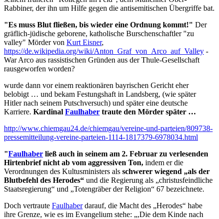
Rabbiner, der ihn um Hilfe gegen die antisemitischen Übergriffe bat.
"Es muss Blut fließen, bis wieder eine Ordnung kommt!"
Der
gräflich-jüdische geborene, katholische Burschenschaftler "zu
valley" Mörder von
Kurt Eisner
,
https://de.wikipedia.org/wiki/Anton_Graf_von_Arco_auf_Valley
-
War Arco aus rassistischen Gründen aus der Thule-Gesellschaft
rausgeworfen worden?
wurde dann vor einem reaktionären bayrischen Gericht eher
belobigt … und bekam Festungshaft in Landsberg, (wie später
Hitler nach seinem Putschversuch) und später eine deutsche
Karriere.
Kardinal
Faulhaber
traute den Mörder später …
http://www.chiemgau24.de/chiemgau/vereine-und-parteien/809738-
pressemitteilung-vereine-parteien-1114-1817379-6978034.html
"
Faulhaber
ließ auch in seinem am 2. Februar zu verlesenden
Hirtenbrief nicht ab vom aggressiven Ton,
indem er die
Verordnungen des Kultusministers als
schwerer wiegend „als der
Blutbefehl des Herodes“
und die Regierung als „christusfeindliche
Staatsregierung“ und „Totengräber der Religion“ 67 bezeichnete.
Doch vertraute
Faulhaber
darauf, die Macht des „Herodes“ habe
ihre Grenze, wie es im Evangelium stehe: „,Die dem Kinde nach