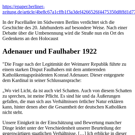
https://epaper.berliner-
zeitung.de/article/4be8c67a1cffb1f3a3def4266526f4475350d8ffd1
In der Pacelliallee im Südwesten Berlins verdichtet sich die
Geschichte des 20. Jahrhunderts auf besondere Weise. Nach einer
Debatte über die Umbenennung wird die Straße nun ein Ort des
Gedenkens an den Holocaust
Adenauer und Faulhaber 1922
"Die Frage nach der Legitimität der Weimarer Republik führte zu
einem starken Disput Faulhabers mit dem amtierenden
Katholikentagspräsidenten Konrad Adenauer. Dieser entgegnete
dem Kardinal in seiner Schlussansprache:
„Wo viel Licht, da ist auch viel Schatten. Auch von diesem Schatten
zu sprechen, ist meine Pflicht. Es sind hie und da Äußerungen
gefallen, die man sich aus Verhältnissen örtlicher Natur erklären
kann, hinter denen aber die Gesamtheit der deutschen Katholiken
nicht steht.
Unsere Einigkeit in der Einschätzung und Bewertung mancher
Dinge leidet unter der Verschiedenheit unserer Beurteilung der
gegenwärtigen staatlichen Verhältnisse. […] Ich erblicke in dieser