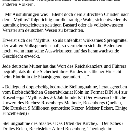
anderen Völkern.
- Mit Ausführungen wie: "Bleibt doch dem aufrechten Christen nach
dem "Mythus" folgerichtig nur die traurige Wahl, sich entweder als
gutmütig irregeleiteten geistigen Bastard oder als volksbewussten
Verräter am deutschen Wesen zu betrachten.
Erweist sich der "Mythus" so als unfehlbar wirksames Sprengmittel
der wahren Volksgemeinschaft, so vermehren sich die Bedenken
noch, wenn man seine Auswirkungen auf das heranwachsende
Geschlecht erweckt.
Jede deutsche Mutter hat das Wort des Reichskanzlers und Führers
begrüßt, daß ihr die Sicherheit ihres Kindes in sittlicher Hinsicht
beim Eintritt in die Staatsjugend garantiert. . . "
- Beiliegend doppelseitig bedruckte Stellungnahme, herausgegeben
vom Erzbischöflichen Generalvikariat Köln im Format DIN A4 zur
Rosenbergs "Mythus des 20. Jahrhunderts" (Der wissenschaftliche
Unwert des Buches: Rosenbergs Methode, Rosenbergs Quellen,
Die Etrusker, 9 Millionen gemordete Ketzer, Meister Eckart, Einige
Einzelheiten) /
Stellungnahme des Staates / Das Urteil der Kirche). - Deutsches /
Drittes Reich, Reichsleiter Alfred Rosenberg, Theologie im