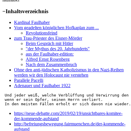
−
Inhaltsverzeichnis
Kardinal Faulhaber
Vom geadelten königlichen Hofkaplan zum ...
Revolutionsfeind
zum Trau-Priester des Eisner-Mörder
Beim Gespräch mit Hitler
"der Mythus des 20. Jahrhunderts"
aus der Faulhaber-edition:
Alfred Ernst Rosenberg
Nach dem Zusammenbruch
Ohne den anti-jüdischen Katholizismus in den Nazi-Reihen
werden wir den Holocaust nie verstehen
Parallele Pacelli
Adenauer und Faulhaber 1922
 Und jeder weiß, welche Verblüffung und Verwirrung den 
 wenn er sein Opfer, seinen Herrn verliert. 

 In den meisten Fällen erholt er sich davon nie wieder.
https://neue-debatte.com/2019/02/19/unsichtbares-komitee-
der-kommende-aufstand
http://befreiungsbewegung.fairmuenchen.de/der-kommende-
aufstand