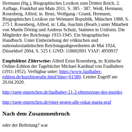
Hermann (Hg.), Biographisches Lexikon zum Dritten Reich, 2.
Auflage, Frankfurt am Main 2011, S. 385 - 387. Weiß, Hermann,
Rosenberg, Alfred, in. Benz, Wolfgang / Graml, Hermann,
Biographisches Lexikon zur Weimarer Republik, München 1988, S.
275 f. Rosenberg, Alfred, in: Lilla, Joachim (Bearb.) unter Mitarbeit
von Martin Döring und Andreas Schulz, Statisten in Uniform. Die
Mitglieder des Reichstags 1933-1945. Ein biographisches
Handbuch. Unter Einbeziehung der völkischen und
nationalsozialistischen Reichstagsabgeordneten ab Mai 1924,
Düsseldorf 2004, S. 525 f. GND: 118602691 VIAF: 4950937
Empfohlene Zitierweise:
Alfred Ernst Rosenberg, in: Kritische
Online-Edition der Tagebücher Michael Kardinal von Faulhabers
(1911-1952). Verfügbar unter:
https://www.faulhaber-
edition.de/kurzbiografie.html?idno=01589
. Letzter Zugriff am
20.04.2020.
http://raete-muenchen.de/faulhaber-21-2-ohrenzeuge-des-mordes
http://raete-muenchen.de/einer-gegen-alle-oskar-maria-graf
Nach dem Zusammenbruch
oder der Befreiung? war