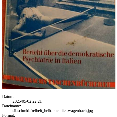
Datum:
2025/05/02 22:21
Dateiname:
sil-schmid-freiheit_heilt-buchtitel-wagenbach.jpg
Format: