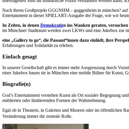
übertragenen Sinn als solidarische Praxis verstanden werden kann, 
Nach ihrem Großprojekt GGGNHM – guggenheim in münchen? auf dem M
Entertainment in dieser SPIELART-Ausgabe der Frage, wie wir heute
In Zeiten, in denen
Demokratie
n ins Wanken geraten, versuchen
im Münchner Stadtraum werden zwei LKWs und eine Jukebox zur mobi
eine „Gallery to go“, die Passant*innen dazu einlädt, ihre Persp
Erfahrungen und Solidarität zu erleben.
Einfach gesagt
In unserer Gesellschaft gibt es immer mehr Ausgrenzung durch Vorur
einer Jukebox bauen sie in München eine mobile Bühne für Kunst, 
Biografie(n)
God’s Entertainment verstehen Kunst als Ort sozialer Begegnung un
etablierten oder limitierenden Formen der Wahrnehmung.
Egal ob in Theatern, in Galerien und Museen oder im öffentlichen Raum
Veränderung immer die zentrale Rolle.