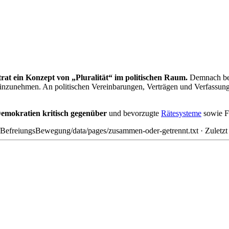
rat ein Konzept von „Pluralität“ im politischen Raum.
Demnach bes
en einzunehmen. An politischen Vereinbarungen, Verträgen und Verfassun
Demokratien kritisch gegenüber
und bevorzugte
Rätesysteme
sowie 
BefreiungsBewegung/data/pages/zusammen-oder-getrennt.txt
· Zuletz