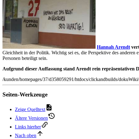
Hannah Arendt
vert
Gleichheit in der Politik. Wichtig sei es, die Perspektive des ander
Personen beteiligt sein.
Aufgrund dieser Auffassung stand Arendt rein repräsentativen 
/kunden/homepages/37/d358059291/htdocs/clickandbuilds/dokuWiki/
Seiten-Werkzeuge
Zeige Quelltext
Ältere Versionen
Links hierher
Nach oben