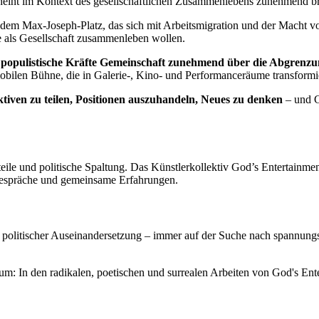
scheint im Kontext des gesellschaftlichen Zusammenlebens zunehmend b
ax-Joseph-Platz, das sich mit Arbeitsmigration und der Macht von 
 als Gesellschaft zusammenleben wollen.
 populistische Kräfte Gemeinschaft zunehmend über die Abgrenzu
len Bühne, die in Galerie-, Kino- und Performanceräume transformi
ektiven zu teilen, Positionen auszuhandeln, Neues zu denken
– und G
teile und politische Spaltung. Das Künstlerkollektiv God’s Entertai
Gespräche und gemeinsame Erfahrungen.
d politischer Auseinandersetzung – immer auf der Suche nach spannun
: In den radikalen, poetischen und surrealen Arbeiten von God's Entert