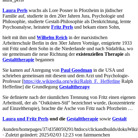
Laura Perls
wuchs als Lore Posner in Pforzheim in jüdischer
Familie auf, studierte in den 20er Jahren Jura, Psychologie und
Philosophie, studierte Gestalt-Philosophie als Denkrichtung, lernte
Psychoanalyse, heiratete
Fritz Perls
und bekam einen Sohn,
hielt mit ihm und
Wilhelm Reich
in der marxistischen
Arbeiterschule Berlin in den 30er Jahren Vorträge, emigrierte 1933
mit Fritz und dem Sohn in die Niederlande und nach Südafrika, wo
sie gemeinsam die neue Richtung der
existenziellen Therapie
als
Gestalttherapie
begannen
Sie kamen auf Anregung von
Paul Goodman
in die USA und
schrieben gemeinsam mit diesem und dem Arzt und Psychologie-
Professor [
https://de.wikipedia.org/wiki/Ralph_F._Hefferline
Ralph
Hefferline] die Grundlegung
Gestalttherapy
Sie definierte nach der räumlichen Trennung von Fritz einen eigenen
Arbeitsstil, der als "Ostküsten-Stil" bezeichnet wurde, (konzentrierte
auf Einzeltherapie), brachte die Asche von Fritz nach Pforzheim …
Laura und Fritz Perls
und die
Gestalttherapie
sowie
Gestalt
/kunden/homepages/37/d358059291/htdocs/clickandbuilds/dokuWiki/B
· Zuletzt geändert: 2025/02/03 12:23 von
fairmuenchen