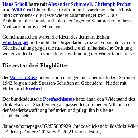
Hans Scholl
hatte mit
Alexander Schmorell
,
Christoph Probst
und
Willi Graf
hinter dieser Ostfront im Lazarett zwischen Minsk
und Schmolensk die Reste wieder zusammengeflickt … als
Praktikum, die Famulatur in den verlängerten Semesterferien ihres
Medizinstudiums in München.
Gemeinsamkeiten waren die Ideen des demokratischen
Wandervogel
und kirchlicher Jugendarbeit, die sie versuchten, in der
Gleichschaltung gegen die rassistische und militaristische Ordnung
weiter zu denken, in vorsichtiger Verbindung der Widerstandskreise.
Die ersten drei Flugblätter
der
Weissen Rose
riefen schon dagegen auf, aber nach dem Sommer
1942 folgten auch Strassen-Schriften an Gebäuden: "Nieder mit
Hitler" und
Freiheit
Der bundesdeutsche
Postfaschismus
hatte dann den Widerstand des
Umkreises von Stauffenberg als passender zum neuen Militarismus
der Wiederbewaffnung befunden und pflegt ihn bis heute
staatlicherseits.
/kunden/homepages/37/d358059291/htdocs/clickandbuilds/dokuWiki/B
· Zuletzt geändert: 2025/05/21 20:21 von
selbstorg