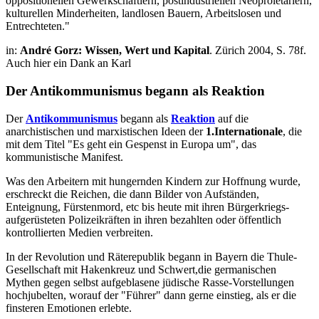
oppositionellen Gewerkschaftlern, postindustriellen Neoproletariern,
kulturellen Minderheiten, landlosen Bauern, Arbeitslosen und
Entrechteten."
in:
André Gorz: Wissen, Wert und Kapital
. Zürich 2004, S. 78f.
Auch hier ein Dank an Karl
Der Antikommunismus begann als Reaktion
Der
Antikommunismus
begann als
Reaktion
auf die
anarchistischen und marxistischen Ideen der
1.Internationale
, die
mit dem Titel "Es geht ein Gespenst in Europa um", das
kommunistische Manifest.
Was den Arbeitern mit hungernden Kindern zur Hoffnung wurde,
erschreckt die Reichen, die dann Bilder von Aufständen,
Enteignung, Fürstenmord, etc bis heute mit ihren Bürgerkriegs-
aufgerüsteten Polizeikräften in ihren bezahlten oder öffentlich
kontrollierten Medien verbreiten.
In der Revolution und Räterepublik begann in Bayern die Thule-
Gesellschaft mit Hakenkreuz und Schwert,die germanischen
Mythen gegen selbst aufgeblasene jüdische Rasse-Vorstellungen
hochjubelten, worauf der "Führer" dann gerne einstieg, als er die
finsteren Emotionen erlebte.