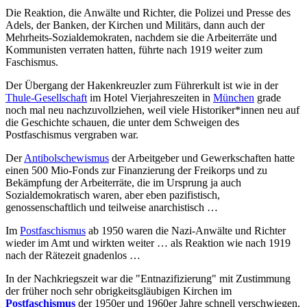
Die Reaktion, die Anwälte und Richter, die Polizei und Presse des
Adels, der Banken, der Kirchen und Militärs, dann auch der
Mehrheits-Sozialdemokraten, nachdem sie die Arbeiterräte und
Kommunisten verraten hatten, führte nach 1919 weiter zum
Faschismus.
Der Übergang der Hakenkreuzler zum Führerkult ist wie in der
Thule-Gesellschaft
im Hotel Vierjahreszeiten in
München
grade
noch mal neu nachzuvollziehen, weil viele Historiker*innen neu auf
die Geschichte schauen, die unter dem Schweigen des
Postfaschismus vergraben war.
Der
Antibolschewismus
der Arbeitgeber und Gewerkschaften hatte
einen 500 Mio-Fonds zur Finanzierung der Freikorps und zu
Bekämpfung der Arbeiterräte, die im Ursprung ja auch
Sozialdemokratisch waren, aber eben pazifistisch,
genossenschaftlich und teilweise anarchistisch …
Im
Postfaschismus
ab 1950 waren die Nazi-Anwälte und Richter
wieder im Amt und wirkten weiter … als Reaktion wie nach 1919
nach der Rätezeit gnadenlos …
In der Nachkriegszeit war die "Entnazifizierung" mit Zustimmung
der früher noch sehr obrigkeitsgläubigen Kirchen im
Postfaschismus
der 1950er und 1960er Jahre schnell verschwiegen,