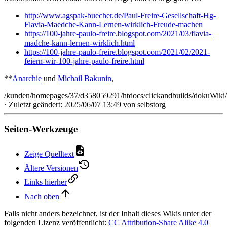
http://www.agspak-buecher.de/Paul-Freire-Gesellschaft-Hg-
Flavia-Maedche-Kann-Lernen-wirklich-Freude-machen
https://100-jahre-paulo-freire.blogspot.com/2021/03/flavia-
madche-kann-lernen-wirklich.html
https://100-jahre-paulo-freire.blogspot.com/2021/02/2021-
feiern-wir-100-jahre-paulo-freire.html
**
Anarchie
und
Michail Bakunin
,
/kunden/homepages/37/d358059291/htdocs/clickandbuilds/dokuWiki
· Zuletzt geändert: 2025/06/07 13:49 von
selbstorg
Seiten-Werkzeuge
Zeige Quelltext
Ältere Versionen
Links hierher
Nach oben
Falls nicht anders bezeichnet, ist der Inhalt dieses Wikis unter der
folgenden Lizenz veröffentlicht:
CC Attribution-Share Alike 4.0