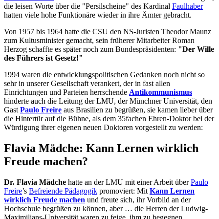
die leisen Worte über die "Persilscheine" des Kardinal
Faulhaber
hatten viele hohe Funktionäre wieder in ihre Ämter gebracht.
Von 1957 bis 1964 hatte die CSU den NS-Juristen Theodor Maunz
zum Kultusminister gemacht, sein früherer Mitarbeiter Roman
Herzog schaffte es später noch zum Bundespräsidenten:
"Der Wille
des Führers ist Gesetz!"
1994 waren die entwicklungspolitischen Gedanken noch nicht so
sehr in unserer Gesellschaft verankert, der in fast allen
Einrichtungen und Parteien herrschende
Antikommunismus
hinderte auch die Leitung der LMU, der Münchner Universität, den
Gast
Paulo Freire
aus Brasilien zu begrüßen, sie kamen lieber über
die Hintertür auf die Bühne, als dem 35fachen Ehren-Doktor bei der
Würdigung ihrer eigenen neuen Doktoren vorgestellt zu werden:
Flavia Mädche: Kann Lernen wirklich
Freude machen?
Dr. Flavia Mädche
hatte an der LMU mit einer Arbeit über
Paulo
Freire
’s
Befreiende Pädagogik
promoviert: Mit
Kann Lernen
wirklich Freude machen
und freute sich, ihr Vorbild an der
Hochschule begrüßen zu können, aber … die Herren der Ludwig-
Maximilians-Universität waren zu feige, ihm zu begegnen ….