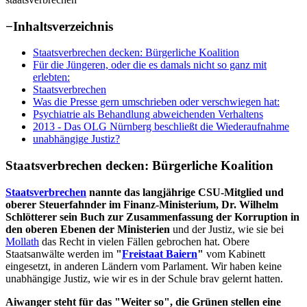
−
Inhaltsverzeichnis
Staatsverbrechen decken: Bürgerliche Koalition
Für die Jüngeren, oder die es damals nicht so ganz mit
erlebten:
Staatsverbrechen
Was die Presse gern umschrieben oder verschwiegen hat:
Psychiatrie als Behandlung abweichenden Verhaltens
2013 - Das OLG Nürnberg beschließt die Wiederaufnahme
unabhängige Justiz?
Staatsverbrechen decken: Bürgerliche Koalition
Staatsverbrechen
nannte das langjährige CSU-Mitglied und
oberer Steuerfahnder im Finanz-Ministerium, Dr. Wilhelm
Schlötterer sein Buch zur Zusammenfassung der Korruption in
den oberen Ebenen der Ministerien
und der Justiz, wie sie bei
Mollath
das Recht in vielen Fällen gebrochen hat. Obere
Staatsanwälte werden im
"
Freistaat Baiern
"
vom Kabinett
eingesetzt, in anderen Ländern vom Parlament. Wir haben keine
unabhängige Justiz, wie wir es in der Schule brav gelernt hatten.
Aiwanger steht für das "Weiter so", die Grünen stellen eine