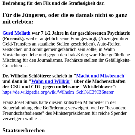
Bedrohung für den Filz und die Straflosigkeit dar.
Für die Jüngeren, oder die es damals nicht so ganz
mit erlebten:
Gustl Mollath
war 7 1/2 Jahre in der geschlossenen Psychiatrie
(Forensik),
weil er angeblich seine Frau gewürgt, (Anzeigen ihrer
Geld-Transfers an staatliche Stellen geschrieben), Auto-Reifen
zerstochen und somit gemeingefährlich sein sollte, in Wahn-
Vorstellungen lebe und gegen den Irak-Krieg war: Eine gefährliche
Mischung für den Journalismus. Fachärzte stellten ihr Gefälligkeits-
Gutachten …
Dr. Wilhelm Schlötterer schrieb in "
Macht und Missbrauch
"
und dann in "
Wahn und Willkür
" über die Machenschaften
der CSU und CDU gegen unliebsame "Whistleblower":
https://de.wikipedia.org/wiki/Wilhelm_Schl%C3%B6tterer
Franz Josef Strauß hatte diesem kritischen Mitarbeiter in der
Steuerfahndung eine Beförderung verweigert, weil er "besondere
Freundschaftsdienste" des Ministerpräsidenten für reiche Spender
verweigern wollte …
Staatsverbrechen