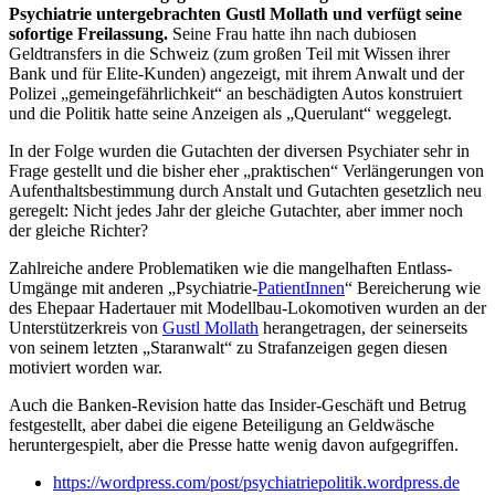
Psychiatrie untergebrachten Gustl Mollath und verfügt seine
sofortige Freilassung.
Seine Frau hatte ihn nach dubiosen
Geldtransfers in die Schweiz (zum großen Teil mit Wissen ihrer
Bank und für Elite-Kunden) angezeigt, mit ihrem Anwalt und der
Polizei „gemeingefährlichkeit“ an beschädigten Autos konstruiert
und die Politik hatte seine Anzeigen als „Querulant“ weggelegt.
In der Folge wurden die Gutachten der diversen Psychiater sehr in
Frage gestellt und die bisher eher „praktischen“ Verlängerungen von
Aufenthaltsbestimmung durch Anstalt und Gutachten gesetzlich neu
geregelt: Nicht jedes Jahr der gleiche Gutachter, aber immer noch
der gleiche Richter?
Zahlreiche andere Problematiken wie die mangelhaften Entlass-
Umgänge mit anderen „Psychiatrie-
PatientInnen
“ Bereicherung wie
des Ehepaar Hadertauer mit Modellbau-Lokomotiven wurden an der
Unterstützerkreis von
Gustl Mollath
herangetragen, der seinerseits
von seinem letzten „Staranwalt“ zu Strafanzeigen gegen diesen
motiviert worden war.
Auch die Banken-Revision hatte das Insider-Geschäft und Betrug
festgestellt, aber dabei die eigene Beteiligung an Geldwäsche
heruntergespielt, aber die Presse hatte wenig davon aufgegriffen.
https://wordpress.com/post/psychiatriepolitik.wordpress.de