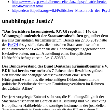
https://www.dgsp-ev.de/themenseiten/sozialpsychiatrie-heute-
und-in-zukunft.html
https://de.wikipedia.org/wiki/Politischer_Missbrauch_der_Psych
unabhängige Justiz?
"Das Gerichtsverfassungsgesetz (GVG) regelt in § 146 die
Weisungsgebundenheit der Staatsanwaltschaften
gegenüber dem
jeweilig zuständigen Justizministerium. Bereits am 27.05.2019 hatte
der
EuGH
festgestellt, dass die deutschen Staatsanwaltschaften
keine hinreichende Gewähr für die Unabhängigkeit gegenüber der
Exekutive bieten, um zur Ausstellung eines Europäischen
Haftbefehls befugt zu sein. Az. C-508/18
Der Bundesvorstand des Bund Deutscher Kriminalbeamter e.V.
BDK hat bereits vor mehr als 7 Jahren den Beschluss gefasst
,
sich für eine unabhängige Staatsanwaltschaft einzusetzen.
Hintergrund waren u.a. die seinerzeitigen Diskussionen um die
politische Beeinflussbarkeit von Ermittlungsverfahren im Rahmen
der „Edathy-Affäre“.
Der jetzt vorgelegte Entwurf sieht vor, die Handlungsfähigkeit der
Staatsanwaltschaften im Bereich der Ausstellung und Vollstreckung
Europäischer Haftbefehle und sonstiger Instrumente der justiziellen
Zusammenarbeit in Strafsachen innerhalb der EU zu sichern."