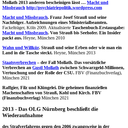
Mollath 2013 anderen bescheinigen lässt …
Macht und
Missbrauch
http://psychiatriepolitik.wordpress.com
Macht und Missbrauch
. Franz Josef Strauß und seine
Nachfolger. Aufzeichnungen eines Ministerialbeamten.
Fackelträger, Köln 2009. Aktualisierte
Taschenbuch-Erstausgabe:
Macht und Missbrauch
. Von Strauß bis Seehofer. Ein Insider
packt aus.
Heyne, München 2010
Wahn und Willkür
. Strauß und seine Erben oder wie man ein
Land in die Tasche steckt.
Heyne, München 2013
Staatsverbrechen
– der Fall Mollath. Das vorsätzliche
Verbrechen an
Gustl Mollath
zwischen Schwarzgeld-Millionen,
Vertuschung und der Rolle der CSU.
FBV (Finanzbuchverlag),
München 2021
Raffgier, Filz und Klüngelei. Die geheimen finanziellen
Machenschaften von Strauß, Kohl und Kirch. FBV
(Finanzbuchverlag)
München 2021
2013 - Das OLG Nürnberg beschließt die
Wiederaufnahme
des Strafverfahrens gegen den 2006 zwangsweise in der