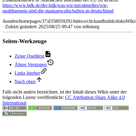
https://www.bdk.de/der-bdk/was-wir-tun/aktuelles/wie-
unabhaengig-sind-die-staatsanwaltschaften-in-deutschland
/kunden/homepages/37/d358059291/htdocs/clickandbuilds/dokuWiki/B
· Zuletzt geändert: 2025/08/25 09:47 von
selbstorg
Seiten-Werkzeuge
Zeige Quelltext
Ältere Versionen
Links hierher
Nach oben
Falls nicht anders bezeichnet, ist der Inhalt dieses Wikis unter der
folgenden Lizenz veröffentlicht:
CC Attribution-Share Alike 4.0
International