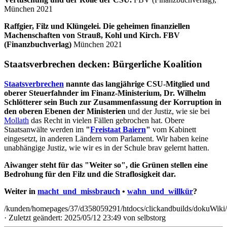
München 2021
Raffgier, Filz und Klüngelei. Die geheimen finanziellen
Machenschaften von Strauß, Kohl und Kirch. FBV
(Finanzbuchverlag)
München 2021
Staatsverbrechen decken: Bürgerliche Koalition
Staatsverbrechen
nannte das langjährige CSU-Mitglied und
oberer Steuerfahnder im Finanz-Ministerium, Dr. Wilhelm
Schlötterer sein Buch zur Zusammenfassung der Korruption in
den oberen Ebenen der Ministerien
und der Justiz, wie sie bei
Mollath
das Recht in vielen Fällen gebrochen hat. Obere
Staatsanwälte werden im
"
Freistaat Baiern
"
vom Kabinett
eingesetzt, in anderen Ländern vom Parlament. Wir haben keine
unabhängige Justiz, wie wir es in der Schule brav gelernt hatten.
Aiwanger steht für das "Weiter so", die Grünen stellen eine
Bedrohung für den Filz und die Straflosigkeit dar.
Weiter in
macht_und_missbrauch
•
wahn_und_willkür
?
/kunden/homepages/37/d358059291/htdocs/clickandbuilds/dokuWiki
· Zuletzt geändert: 2025/05/12 23:49 von
selbstorg