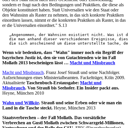
sondern er fragt nach den Bedingungen und Praktiken, die diese als
Objekte konstituiert haben. Statt Universalien wie den Staat oder
den Wahnsinn als Raster zu nehmen, in das sich konkrete Praktiken
einordnen lassen, nimmt er die konkreten Praktiken als Raster, in das
er die Universalien einordnet." S.13
   „Angenommen, der Wahnsinn existiert nicht. Was ist d
   die man anhand dieser verschiedenen Ereignisse, dies
   die sich anscheinend um diese unterstellte Sache, de
Wenn wir bedenken, dass "Wahn" immer noch ein Begriff der
bayrischen Justiz ist, den sie von Gutachtenden wie im Fall
Mollath 2013 bescheinigen lässt …
Macht und Missbrauch
Macht und Missbrauch
. Franz Josef Strauß und seine Nachfolger.
Aufzeichnungen eines Ministerialbeamten. Fackelträger, Köln 2009.
Aktualisierte
Taschenbuch-Erstausgabe:
Macht und
Missbrauch
. Von Strauß bis Seehofer. Ein Insider packt aus.
Heyne, München 2010
Wahn und Willkür
. Strauß und seine Erben oder wie man ein
Land in die Tasche steckt.
Heyne, München 2013
Staatsverbrechen – der Fall Mollath. Das vorsätzliche
Verbrechen an Gustl Mollath zwischen Schwarzgeld-Millionen,
Vertuschung und der Rolle der CSU.
FBV (Finanzbuchverlag),