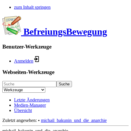
zum Inhalt springen
BefreiungsBewegung
Benutzer-Werkzeuge
Anmelden
Webseiten-Werkzeuge
Suche
Letzte Änderungen
Medien-Manager
Übersicht
Zuletzt angesehen:
•
michail_bakunin_und_die_anarchie
michail_bakunin_und_die_anarchie