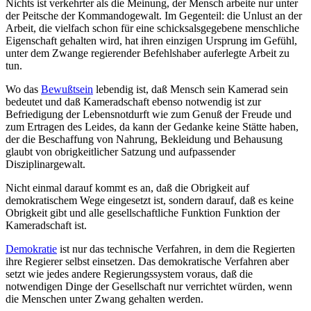
Nichts ist verkehrter als die Meinung, der Mensch arbeite nur unter
der Peitsche der Kommandogewalt. Im Gegenteil: die Unlust an der
Arbeit, die vielfach schon für eine schicksalsgegebene menschliche
Eigenschaft gehalten wird, hat ihren einzigen Ursprung im Gefühl,
unter dem Zwange regierender Befehlshaber auferlegte Arbeit zu
tun.
Wo das
Bewußtsein
lebendig ist, daß Mensch sein Kamerad sein
bedeutet und daß Kameradschaft ebenso notwendig ist zur
Befriedigung der Lebensnotdurft wie zum Genuß der Freude und
zum Ertragen des Leides, da kann der Gedanke keine Stätte haben,
der die Beschaffung von Nahrung, Bekleidung und Behausung
glaubt von obrigkeitlicher Satzung und aufpassender
Disziplinargewalt.
Nicht einmal darauf kommt es an, daß die Obrigkeit auf
demokratischem Wege eingesetzt ist, sondern darauf, daß es keine
Obrigkeit gibt und alle gesellschaftliche Funktion Funktion der
Kameradschaft ist.
Demokratie
ist nur das technische Verfahren, in dem die Regierten
ihre Regierer selbst einsetzen. Das demokratische Verfahren aber
setzt wie jedes andere Regierungssystem voraus, daß die
notwendigen Dinge der Gesellschaft nur verrichtet würden, wenn
die Menschen unter Zwang gehalten werden.