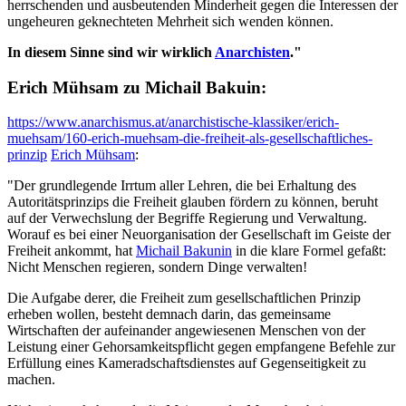
herrschenden und ausbeutenden Minderheit gegen die Interessen der
ungeheuren geknechteten Mehrheit sich wenden können.
In diesem Sinne sind wir wirklich
Anarchisten
."
Erich Mühsam zu Michail Bakuin:
https://www.anarchismus.at/anarchistische-klassiker/erich-
muehsam/160-erich-muehsam-die-freiheit-als-gesellschaftliches-
prinzip
Erich Mühsam
:
"Der grundlegende Irrtum aller Lehren, die bei Erhaltung des
Autoritätsprinzips die Freiheit glauben fördern zu können, beruht
auf der Verwechslung der Begriffe Regierung und Verwaltung.
Worauf es bei einer Neuorganisation der Gesellschaft im Geiste der
Freiheit ankommt, hat
Michail Bakunin
in die klare Formel gefaßt:
Nicht Menschen regieren, sondern Dinge verwalten!
Die Aufgabe derer, die Freiheit zum gesellschaftlichen Prinzip
erheben wollen, besteht demnach darin, das gemeinsame
Wirtschaften der aufeinander angewiesenen Menschen von der
Leistung einer Gehorsamkeitspflicht gegen empfangene Befehle zur
Erfüllung eines Kameradschaftsdienstes auf Gegenseitigkeit zu
machen.