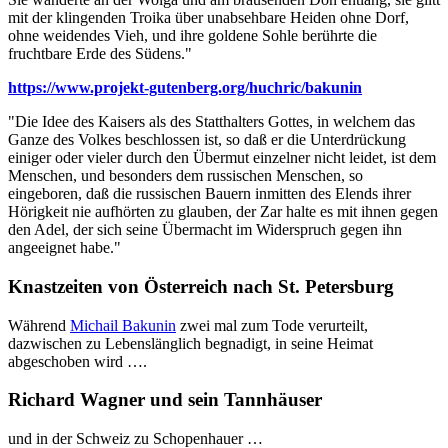
mit der klingenden Troika über unabsehbare Heiden ohne Dorf,
ohne weidendes Vieh, und ihre goldene Sohle berührte die
fruchtbare Erde des Südens."
https://www.projekt-gutenberg.org/huchric/bakunin
"Die Idee des Kaisers als des Statthalters Gottes, in welchem das
Ganze des Volkes beschlossen ist, so daß er die Unterdrückung
einiger oder vieler durch den Übermut einzelner nicht leidet, ist dem
Menschen, und besonders dem russischen Menschen, so
eingeboren, daß die russischen Bauern inmitten des Elends ihrer
Hörigkeit nie aufhörten zu glauben, der Zar halte es mit ihnen gegen
den Adel, der sich seine Übermacht im Widerspruch gegen ihn
angeeignet habe."
Knastzeiten von Österreich nach St. Petersburg
Während
Michail Bakunin
zwei mal zum Tode verurteilt,
dazwischen zu Lebenslänglich begnadigt, in seine Heimat
abgeschoben wird ….
Richard Wagner und sein Tannhäuser
und in der Schweiz zu Schopenhauer …