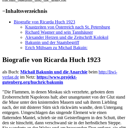
−
Inhaltsverzeichnis
Biografie von Ricarda Huch 1923
Knastzeiten von Österreich nach St. Petersburg
Richard Wagner und sein Tannhäuser
Alexander Herzen und die Zeitschrift Kolokol
Bakunin und der Staatsbegriff
Erich Mühsam zu Michail Bakuin:
Biografie von Ricarda Huch 1923
als Buch:
Michail Bakunin und die Anarchie
beim
http://liwi-
verlag.de
im Netz:
https://www.projekt-
gutenberg.org/huchric/bakunin
"Die Flammen, in denen Moskau sich verzehrte, geboten dem
Erobererschritt Napoleons halt; aber unangetastet von der Glut stand
die Muse unter den knisternden Mauern und sah ihrem Liebling
nach, der mit düsterer Stirn sich rückwärts wandte, dem Untergang
entgegen. Umgeschlagen das singende Element wie einen
flatternden Mantel, schrieb sie mit Geisterfingern in den Schutt, über
den sie hinschritt, dann verschwand sie in der herbstlichen Steppe.
Sie wanderte an der Wolga und am brausenden Don entlang, sie glitt