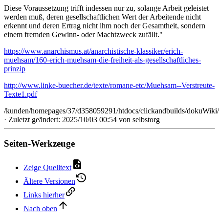
Diese Voraussetzung trifft indessen nur zu, solange Arbeit geleistet
werden muß, deren gesellschaftlichen Wert der Arbeitende nicht
erkennt und deren Ertrag nicht ihm noch der Gesamtheit, sondern
einem fremden Gewinn- oder Machtzweck zufällt."
https://www.anarchismus.at/anarchistische-klassiker/erich-
muehsam/160-erich-muehsam-die-freiheit-als-gesellschaftliches-
prinzip
http://www.linke-buecher.de/texte/romane-etc/Muehsam--Verstreute-
Texte1.pdf
/kunden/homepages/37/d358059291/htdocs/clickandbuilds/dokuWiki/
· Zuletzt geändert: 2025/10/03 00:54 von
selbstorg
Seiten-Werkzeuge
Zeige Quelltext
Ältere Versionen
Links hierher
Nach oben