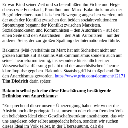
Er war Kind seiner Zeit und so beienflußten ihn Fichte und Hegel
ebenso wie Feuerbach, Proudhon und Marx. Bakunin kann als der
Begründer einer anarchistischen Bewegung angesehen werden, mit
der auch der Konflikt zwischen den beiden sozialrevolutionären
Strömungen begann: der Konflikt zwischen Marxisten,
Sozialdemokraten und Kommunisten – den Autoritären – auf der
einen Seite und den Anarchisten – den Anti-Autoritären – auf der
anderen Seite, der zur großen Spaltung der Internationalen führte.
Bakunins (Miß-)verhältnis zu Marx hat mit Sicherheit nicht nur
großen Einfluß auf Bakunins Antikommunismus sondern auch auf
seine Theorieformulierung, insbesondere hinsichtlich seiner
Wissenschaftsauffassung gehabt und der anarchistischen Theorie
klare Impulse gegeben. Bakunins Staatsbegriff ist maßgebend für
den Anarchismus geworden.
https://www.grin.com/document/12171
Tim Diedrich
darin später:
Bakunin selbst gab eine diese Einschätzung bestätigende
Definition von Anarchismus:
"Entsprechend dieser unserer Überzeugung haben wir weder die
Absicht noch die geringste Lust, unserem oder einem fremden Volk
ein beliebiges Ideal einer Gesellschaftsstruktur anzuhängen, das wir
uns angelesen oder selbst ausgedacht haben, sondern wir suchen
dieses Ideal im Volk selbst, in der Überzeugung, daß die