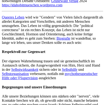
notwendigen Debatte Ostfildern:
Grünewald Verlag
2024
https://idahobitmuenchen.wordpress.com
Queeres Leben
wird wie "Gendern" von Vielen falsch dargestellt als
allerlei Kategorien und Vorschriften, mit anderen Menschen
umzugehen. Das Leben ist völlig gegensätzlich: Die "political
correctness" ist ein rechtes Konzept, das Leben ist nicht nur
Geschlechtsteil, Hormon und Orientierung, auch keine fertige
Identität, außer es geht zum Sterben:
Biografie
ist wandelbar, so
lange wir leben, uns unser Denken sollte es auch sein:
Respektvoll zur Gegenwart
Der eigenen Wahrnehmung trauen und sie gemeinschaftlich im
Austausch sichern, die Ausgewogenheit von Hirn, Herz und Hand
in der
Selbstwirksamkeit
sichern oder in
Selbsthilfe
und
Selbstorganisation
verbessern, notfalls mit
psychotherapeutischer
Hilfe oder [[Supervision
ausgleichen
Begegnungen und unsere Einordnungen
Alle unsere Beziehungen können uns stärken oder "nerven", viele
Kontakte brechen wir ab, ob gewollt oder nicht, manche belasten
uns zu sehr oder machen sogar krank: Schüren Selbstzweifel und