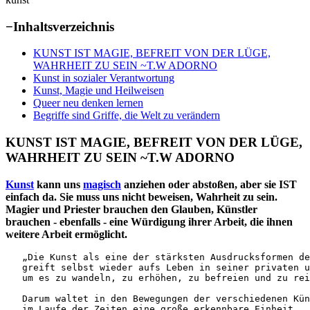
−
Inhaltsverzeichnis
KUNST IST MAGIE, BEFREIT VON DER LÜGE,
WAHRHEIT ZU SEIN ~T.W ADORNO
Kunst in sozialer Verantwortung
Kunst, Magie und Heilweisen
Queer neu denken lernen
Begriffe sind Griffe, die Welt zu verändern
KUNST IST MAGIE, BEFREIT VON DER LÜGE,
WAHRHEIT ZU SEIN ~T.W ADORNO
Kunst
kann uns
magisch
anziehen oder abstoßen, aber sie IST
einfach da. Sie muss uns nicht beweisen, Wahrheit zu sein.
Magier und Priester brauchen den Glauben, Künstler
brauchen - ebenfalls - eine Würdigung ihrer Arbeit, die ihnen
weitere Arbeit ermöglicht.
   „Die Kunst als eine der stärksten Ausdrucksformen de
   greift selbst wieder aufs Leben in seiner privaten u
   um es zu wandeln, zu erhöhen, zu befreien und zu rei
   Darum waltet in den Bewegungen der verschiedenen Kün
   im Laufe der Zeiten eine große erkennbare Einheit, 
