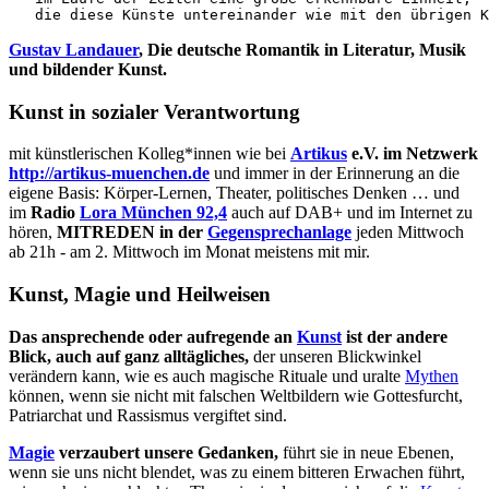
   die diese Künste untereinander wie mit den übrigen K
Gustav Landauer
, Die deutsche Romantik in Literatur, Musik
und bildender Kunst.
Kunst in sozialer Verantwortung
mit künstlerischen Kolleg*innen wie bei
Artikus
e.V. im Netzwerk
http://artikus-muenchen.de
und immer in der Erinnerung an die
eigene Basis: Körper-Lernen, Theater, politisches Denken … und
im
Radio
Lora München 92,4
auch auf DAB+ und im Internet zu
hören,
MITREDEN in der
Gegensprechanlage
jeden Mittwoch
ab 21h - am 2. Mittwoch im Monat meistens mit mir.
Kunst, Magie und Heilweisen
Das ansprechende oder aufregende an
Kunst
ist der andere
Blick, auch auf ganz alltägliches,
der unseren Blickwinkel
verändern kann, wie es auch magische Rituale und uralte
Mythen
können, wenn sie nicht mit falschen Weltbildern wie Gottesfurcht,
Patriarchat und Rassismus vergiftet sind.
Magie
verzaubert unsere Gedanken,
führt sie in neue Ebenen,
wenn sie uns nicht blendet, was zu einem bitteren Erwachen führt,