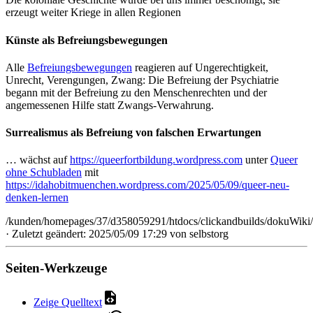
erzeugt weiter Kriege in allen Regionen
Künste als Befreiungsbewegungen
Alle
Befreiungsbewegungen
reagieren auf Ungerechtigkeit,
Unrecht, Verengungen, Zwang: Die Befreiung der Psychiatrie
begann mit der Befreiung zu den Menschenrechten und der
angemessenen Hilfe statt Zwangs-Verwahrung.
Surrealismus als Befreiung von falschen Erwartungen
… wächst auf
https://queerfortbildung.wordpress.com
unter
Queer
ohne Schubladen
mit
https://idahobitmuenchen.wordpress.com/2025/05/09/queer-neu-
denken-lernen
/kunden/homepages/37/d358059291/htdocs/clickandbuilds/dokuWiki/
· Zuletzt geändert: 2025/05/09 17:29 von
selbstorg
Seiten-Werkzeuge
Zeige Quelltext