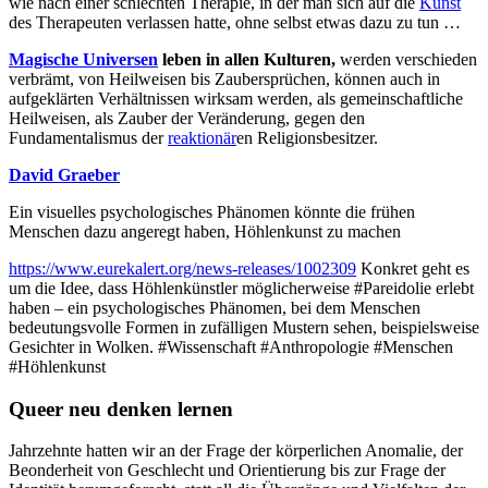
wie nach einer schlechten Therapie, in der man sich auf die
Kunst
des Therapeuten verlassen hatte, ohne selbst etwas dazu zu tun …
Magische Universen
leben in allen Kulturen,
werden verschieden
verbrämt, von Heilweisen bis Zaubersprüchen, können auch in
aufgeklärten Verhältnissen wirksam werden, als gemeinschaftliche
Heilweisen, als Zauber der Veränderung, gegen den
Fundamentalismus der
reaktionär
en Religionsbesitzer.
David Graeber
Ein visuelles psychologisches Phänomen könnte die frühen
Menschen dazu angeregt haben, Höhlenkunst zu machen
https://www.eurekalert.org/news-releases/1002309
Konkret geht es
um die Idee, dass Höhlenkünstler möglicherweise #Pareidolie erlebt
haben – ein psychologisches Phänomen, bei dem Menschen
bedeutungsvolle Formen in zufälligen Mustern sehen, beispielsweise
Gesichter in Wolken. #Wissenschaft #Anthropologie #Menschen
#Höhlenkunst
Queer neu denken lernen
Jahrzehnte hatten wir an der Frage der körperlichen Anomalie, der
Beonderheit von Geschlecht und Orientierung bis zur Frage der