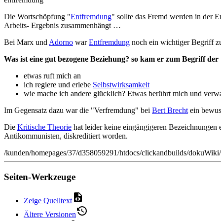
Die Wortschöpfung "
Entfremdung
" sollte das Fremd werden in der
Arbeits- Ergebnis zusammenhängt …
Bei Marx und
Adorno
war
Entfremdung
noch ein wichtiger Begriff 
Was ist eine gut bezogene Beziehung? so kam er zum Begriff de
etwas ruft mich an
ich regiere und erlebe
Selbstwirksamkeit
wie mache ich andere glücklich? Etwas berührt mich und verw
Im Gegensatz dazu war die "Verfremdung" bei
Bert Brecht
ein bewuss
Die
Kritische Theorie
hat leider keine eingängigeren Bezeichnungen en
Antikommunisten, diskreditiert worden.
/kunden/homepages/37/d358059291/htdocs/clickandbuilds/dokuWiki/
Seiten-Werkzeuge
Zeige Quelltext
Ältere Versionen