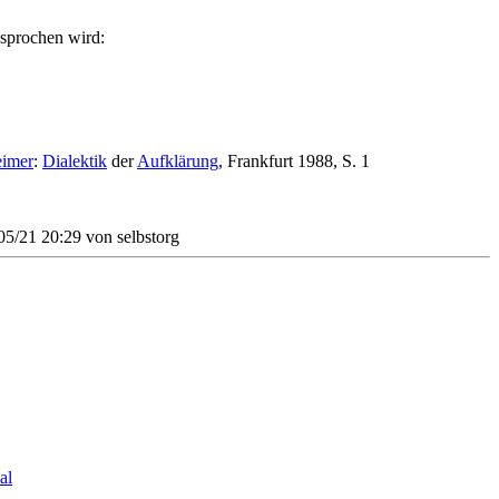
sprochen wird:
imer
:
Dialektik
der
Aufklärung
, Frankfurt 1988, S. 1
/05/21 20:29 von
selbstorg
al