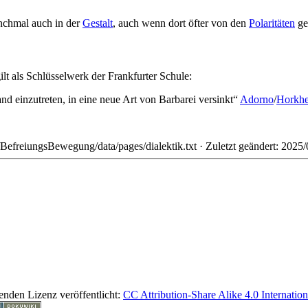
anchmal auch in der
Gestalt
, auch wenn dort öfter von den
Polaritäten
ge
ilt als Schlüsselwerk der Frankfurter Schule:
d einzutreten, in eine neue Art von Barbarei versinkt“
Adorno
/
Horkhe
efreiungsBewegung/data/pages/dialektik.txt
· Zuletzt geändert: 2025
lgenden Lizenz veröffentlicht:
CC Attribution-Share Alike 4.0 Internation