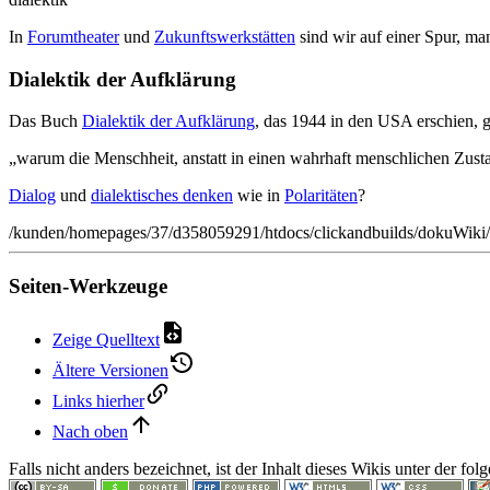
In
Forumtheater
und
Zukunftswerkstätten
sind wir auf einer Spur, m
Dialektik der Aufklärung
Das Buch
Dialektik der Aufklärung
, das 1944 in den USA erschien, g
„warum die Menschheit, anstatt in einen wahrhaft menschlichen Zustan
Dialog
und
dialektisches denken
wie in
Polaritäten
?
/kunden/homepages/37/d358059291/htdocs/clickandbuilds/dokuWiki/B
Seiten-Werkzeuge
Zeige Quelltext
Ältere Versionen
Links hierher
Nach oben
Falls nicht anders bezeichnet, ist der Inhalt dieses Wikis unter der fo