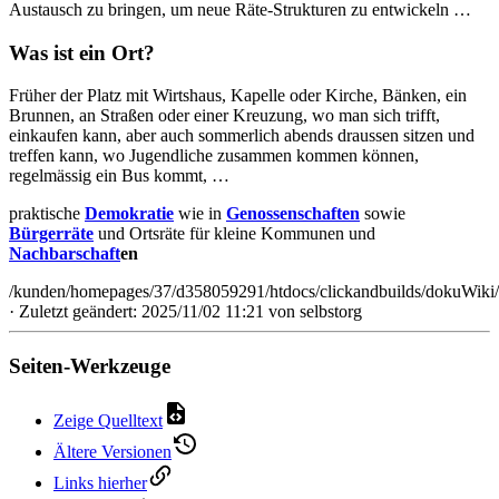
Austausch zu bringen, um neue Räte-Strukturen zu entwickeln …
Was ist ein Ort?
Früher der Platz mit Wirtshaus, Kapelle oder Kirche, Bänken, ein
Brunnen, an Straßen oder einer Kreuzung, wo man sich trifft,
einkaufen kann, aber auch sommerlich abends draussen sitzen und
treffen kann, wo Jugendliche zusammen kommen können,
regelmässig ein Bus kommt, …
praktische
Demokratie
wie in
Genossenschaften
sowie
Bürgerräte
und Ortsräte für kleine Kommunen und
Nachbarschaft
en
/kunden/homepages/37/d358059291/htdocs/clickandbuilds/dokuWiki/
· Zuletzt geändert: 2025/11/02 11:21 von
selbstorg
Seiten-Werkzeuge
Zeige Quelltext
Ältere Versionen
Links hierher