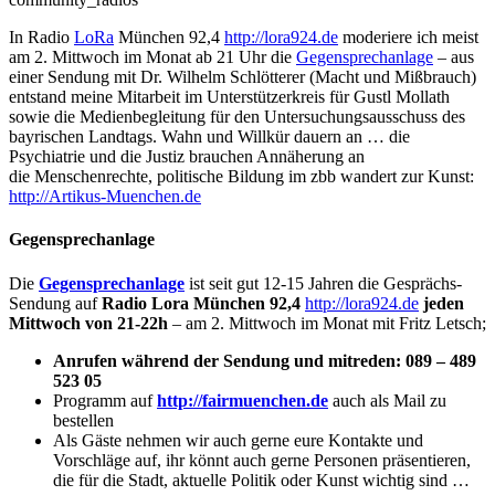
In Radio
LoRa
München 92,4
http://lora924.de
moderiere ich meist
am 2. Mittwoch im Monat ab 21 Uhr die
Gegensprechanlage
– aus
einer Sendung mit Dr. Wilhelm Schlötterer (Macht und Mißbrauch)
entstand meine Mitarbeit im Unterstützerkreis für Gustl Mollath
sowie die Medienbegleitung für den Untersuchungsausschuss des
bayrischen Landtags. Wahn und Willkür dauern an … die
Psychiatrie und die Justiz brauchen Annäherung an
die Menschenrechte, politische Bildung im zbb wandert zur Kunst:
http://Artikus-Muenchen.de
Gegensprechanlage
Die
Gegensprechanlage
ist seit gut 12-15 Jahren die Gesprächs-
Sendung auf
Radio Lora München 92,4
http://lora924.de
jeden
Mittwoch von 21-22h
– am 2. Mittwoch im Monat mit Fritz Letsch;
Anrufen während der Sendung und mitreden: 089 – 489
523 05
Programm auf
http://fairmuenchen.de
auch als Mail zu
bestellen
Als Gäste nehmen wir auch gerne eure Kontakte und
Vorschläge auf, ihr könnt auch gerne Personen präsentieren,
die für die Stadt, aktuelle Politik oder Kunst wichtig sind …