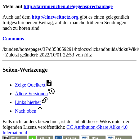
Mehr auf
http://fairmuenchen.de/gegensprechanlage
Auch auf dem
http://eineweltnetz.org
gibt es einen gelegentlich
fortgeschriebenen Beitrag, auf der manche früheren Sendungen
nach zu hören sind.
Commons
/kunden/homepages/37/d358059291/htdocs/clickandbuilds/dokuWiki/
· Zuletzt geändert: 2022/10/01 22:53 von
fritz
Seiten-Werkzeuge
Zeige Quelltext
Ältere Versionen
Links hierher
Nach oben
Falls nicht anders bezeichnet, ist der Inhalt dieses Wikis unter der
folgenden Lizenz veröffentlicht:
CC Attribution-Share Alike 4.0
International