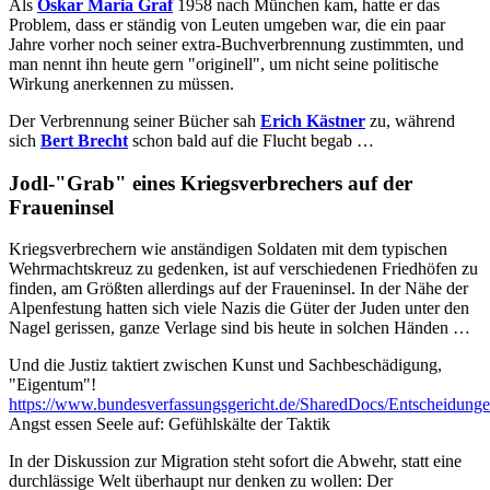
Als
Oskar Maria Graf
1958 nach München kam, hatte er das
Problem, dass er ständig von Leuten umgeben war, die ein paar
Jahre vorher noch seiner extra-Buchverbrennung zustimmten, und
man nennt ihn heute gern "originell", um nicht seine politische
Wirkung anerkennen zu müssen.
Der Verbrennung seiner Bücher sah
Erich Kästner
zu, während
sich
Bert Brecht
schon bald auf die Flucht begab …
Jodl-"Grab" eines Kriegsverbrechers auf der
Fraueninsel
Kriegsverbrechern wie anständigen Soldaten mit dem typischen
Wehrmachtskreuz zu gedenken, ist auf verschiedenen Friedhöfen zu
finden, am Größten allerdings auf der Fraueninsel. In der Nähe der
Alpenfestung hatten sich viele Nazis die Güter der Juden unter den
Nagel gerissen, ganze Verlage sind bis heute in solchen Händen …
Und die Justiz taktiert zwischen Kunst und Sachbeschädigung,
"Eigentum"!
https://www.bundesverfassungsgericht.de/SharedDocs/Entscheidun
Angst essen Seele auf: Gefühlskälte der Taktik
In der Diskussion zur Migration steht sofort die Abwehr, statt eine
durchlässige Welt überhaupt nur denken zu wollen: Der