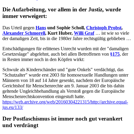
Die Aufarbeitung, vor allem in der Justiz, wurde
immer verweigert:
Das Urteil gegen
Hans
und Sophie Scholl,
Christoph Probst
,
Alexander Schmorell
, Kurt Huber,
Willi Graf
… ist wie so viele
der damaligen Zeit, bis in die 1980er Jahre rechtsgültig geblieben …
Entschädigungen für erlittenes Unrecht wurden mit der "damaligen
Gesetzeslage" abgelehnt, auch bei allen Betroffenen von
§175
, der
in Resten immer noch in den Köpfen wirkt:
Schwule als Kinderschänder und "gute Onkels" verdächtigt, das
"Schutzalter" wurde erst 2003 für homosexuelle Handlungen unter
Männern von 18 auf 14 Jahre gesenkt, nachdem der Europäische
Gerichtshof für Menschenrechte am 9. Januar 2003 die bis dahin
geltende Ungleichbehandlung als Verstoß gegen die Europäische
Menschenrechtskonvention eingestuft hatte.
https://web.archive.org/web/20160304221315/http://archive.equal-
jus.eu/133/
Der Postfaschismus ist immer noch gut verankert
und verdrängt