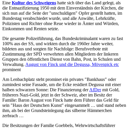
Eine
Kultur des Schweigens
hatte sich über das Land gelegt, als
die Entnazifizierung 1950 mit dem Einverständnis der Kirchen, die
sich nun auf die Seite der "unschuldigen" Opfer gestellt hatten, im
Bundestag verabschiedet wurde, und alle Anwälte, Lehrkräfte,
Polizisten und Richter ohne Reue wieder in Ämter und Würden,
Einkommen und Renten setzte.
Die gesamte Polizeiführung, das Bundeskriminalamt waren zu fast
100% aus der SS, und wirkten durch die 1960er Jahre weiter,
bildeten aus und sorgten für Nachfolge: Berufsverbote mit
Zustimmung der SPD verwehrten allen Mitgliedern der linkeren
Gruppen den öffentlichen Dienst von Bahn, Post, in Schulen und
Verwaltung.
August von Finck und die Degussa, Mövenpick etc
prominent
Am Lenbachplatz steht prominet ein privates "Bankhaus" oder
zumindest seine Fassade, um die Ecke residiert Degussa mit einer
halben schwarzen Sonne: Die Finanzierung der
AfDer
mit Gold,
früherers Nazi-Gold, jetzt in der Schweiz, aber im Besitz der
Familie: Baron August von Finck hatte dem Führer das Geld für
sein "Haus der Deutschen Kunst" eingesammelt … und stand neben
ihm, als bei der Grundsteinlegung das silberne Hämmerchen
zerbrach …
Die Besitzungen der Familie Goebbels, Wehrwirtschaftsführer