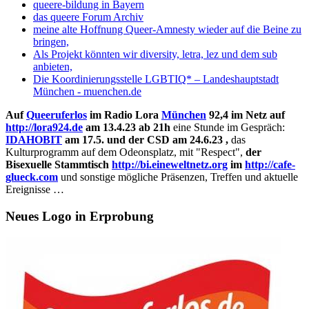
queere-bildung in Bayern
das queere Forum Archiv
meine alte Hoffnung Queer-Amnesty wieder auf die Beine zu
bringen,
Als Projekt könnten wir diversity, letra, lez und dem sub
anbieten,
Die Koordinierungsstelle LGBTIQ* – Landeshauptstadt
München - muenchen.de
Auf
Queeruferlos
im Radio Lora
München
92,4 im Netz auf
http://lora924.de
am 13.4.23 ab 21h
eine Stunde im Gespräch:
IDAHOBIT
am 17.5. und der CSD am 24.6.23 ,
das
Kulturprogramm auf dem Odeonsplatz, mit "Respect",
der
Bisexuelle Stammtisch
http://bi.eineweltnetz.org
im
http://cafe-
glueck.com
und sonstige mögliche Präsenzen, Treffen und aktuelle
Ereignisse …
Neues Logo in Erprobung