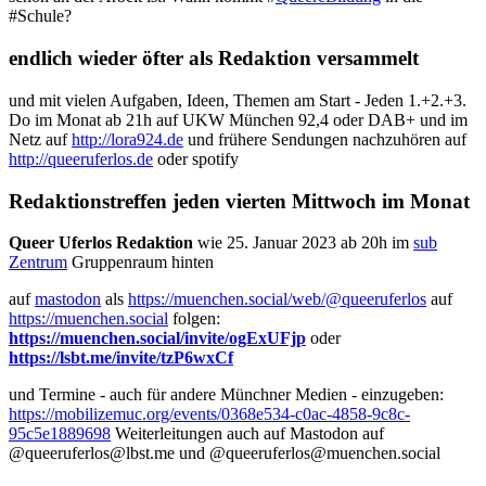
#Schule?
endlich wieder öfter als Redaktion versammelt
und mit vielen Aufgaben, Ideen, Themen am Start - Jeden 1.+2.+3.
Do im Monat ab 21h auf UKW München 92,4 oder DAB+ und im
Netz auf
http://lora924.de
und frühere Sendungen nachzuhören auf
http://queeruferlos.de
oder spotify
Redaktionstreffen jeden vierten Mittwoch im Monat
Queer Uferlos Redaktion
wie 25. Januar 2023 ab 20h im
sub
Zentrum
Gruppenraum hinten
auf
mastodon
als
https://muenchen.social/web/@queeruferlos
auf
https://muenchen.social
folgen:
https://muenchen.social/invite/ogExUFjp
oder
https://lsbt.me/invite/tzP6wxCf
und Termine - auch für andere Münchner Medien - einzugeben:
https://mobilizemuc.org/events/0368e534-c0ac-4858-9c8c-
95c5e1889698
Weiterleitungen auch auf Mastodon auf
@queeruferlos@lbst.me und @queeruferlos@muenchen.social