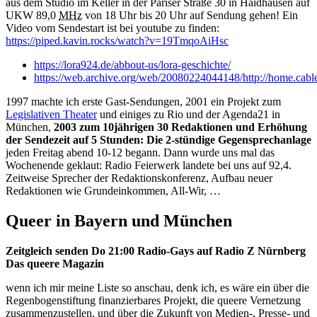
aus dem Studio im Keller in der Pariser Straße 30 in Haidhausen auf
UKW 89,0
MHz
von 18 Uhr bis 20 Uhr auf Sendung gehen! Ein
Video vom Sendestart ist bei youtube zu finden:
https://piped.kavin.rocks/watch?v=19TmqoAiHsc
https://lora924.de/abbout-us/lora-geschichte/
https://web.archive.org/web/20080224044148/http://home.cable
1997 machte ich erste Gast-Sendungen, 2001 ein Projekt zum
Legislativen Theater
und einiges zu Rio und der Agenda21 in
München,
2003 zum 10jährigen 30 Redaktionen und Erhöhung
der Sendezeit auf 5 Stunden: Die 2-stündige Gegensprechanlage
jeden Freitag abend 10-12 begann. Dann wurde uns mal das
Wochenende geklaut: Radio Feierwerk landete bei uns auf 92,4.
Zeitweise Sprecher der Redaktionskonferenz, Aufbau neuer
Redaktionen wie Grundeinkommen, All-Wir, …
Queer in Bayern und München
Zeitgleich senden Do 21:00 Radio-Gays auf Radio Z Nürnberg
Das queere Magazin
wenn ich mir meine Liste so anschau, denk ich, es wäre ein über die
Regenbogenstiftung finanzierbares Projekt, die queere Vernetzung
zusammenzustellen, und über die Zukunft von Medien-, Presse- und