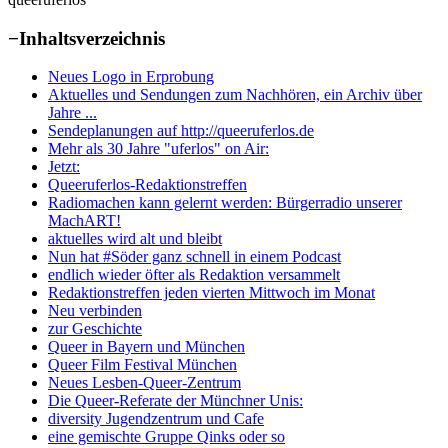
−
Inhaltsverzeichnis
Neues Logo in Erprobung
Aktuelles und Sendungen zum Nachhören, ein Archiv über
Jahre ...
Sendeplanungen auf http://queeruferlos.de
Mehr als 30 Jahre "uferlos" on Air:
Jetzt:
Queeruferlos-Redaktionstreffen
Radiomachen kann gelernt werden: Bürgerradio unserer
MachART!
aktuelles wird alt und bleibt
Nun hat #Söder ganz schnell in einem Podcast
endlich wieder öfter als Redaktion versammelt
Redaktionstreffen jeden vierten Mittwoch im Monat
Neu verbinden
zur Geschichte
Queer in Bayern und München
Queer Film Festival München
Neues Lesben-Queer-Zentrum
Die Queer-Referate der Münchner Unis:
diversity Jugendzentrum und Cafe
eine gemischte Gruppe Qinks oder so