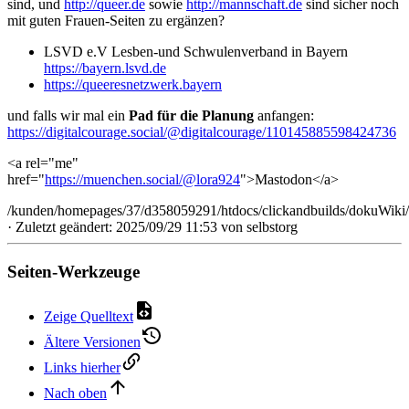
sind, und
http://queer.de
sowie
http://mannschaft.de
sind sicher noch
mit guten Frauen-Seiten zu ergänzen?
LSVD e.V Lesben-und Schwulenverband in Bayern
https://bayern.lsvd.de
https://queeresnetzwerk.bayern
und falls wir mal ein
Pad für die Planung
anfangen:
https://digitalcourage.social/@digitalcourage/110145885598424736
<a rel="me"
href="
https://muenchen.social/@lora924
">Mastodon</a>
/kunden/homepages/37/d358059291/htdocs/clickandbuilds/dokuWiki/
· Zuletzt geändert: 2025/09/29 11:53 von
selbstorg
Seiten-Werkzeuge
Zeige Quelltext
Ältere Versionen
Links hierher
Nach oben