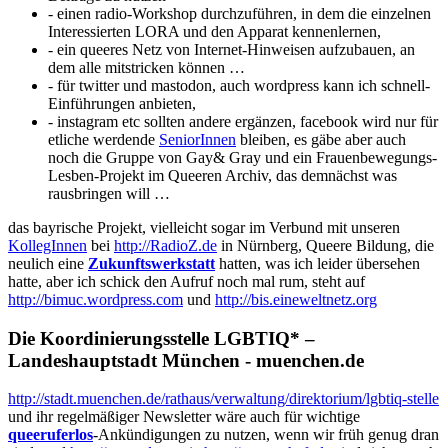
- einen radio-Workshop durchzuführen, in dem die einzelnen
Interessierten LORA und den Apparat kennenlernen,
- ein queeres Netz von Internet-Hinweisen aufzubauen, an
dem alle mitstricken können …
- für twitter und mastodon, auch wordpress kann ich schnell-
Einführungen anbieten,
- instagram etc sollten andere ergänzen, facebook wird nur für
etliche werdende
SeniorInnen
bleiben, es gäbe aber auch
noch die Gruppe von Gay& Gray und ein Frauenbewegungs-
Lesben-Projekt im Queeren Archiv, das demnächst was
rausbringen will …
das bayrische Projekt, vielleicht sogar im Verbund mit unseren
KollegInnen
bei
http://RadioZ.de
in Nürnberg, Queere Bildung, die
neulich eine
Zukunftswerkstatt
hatten, was ich leider übersehen
hatte, aber ich schick den Aufruf noch mal rum, steht auf
http://bimuc.wordpress.com
und
http://bis.eineweltnetz.org
Die Koordinierungsstelle LGBTIQ* –
Landeshauptstadt München - muenchen.de
http://stadt.muenchen.de/rathaus/verwaltung/direktorium/lgbtiq-stelle
und ihr regelmäßiger Newsletter wäre auch für wichtige
queeruferlos
-Ankündigungen zu nutzen, wenn wir früh genug dran