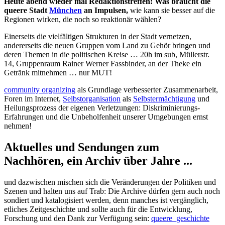
Heute abend wieder mal Redaktionstreffen: Was braucht die
queere Stadt
München
an Impulsen,
wie kann sie besser auf die
Regionen wirken, die noch so reaktionär wählen?
Einerseits die vielfältigen Strukturen in der Stadt vernetzen,
andererseits die neuen Gruppen vom Land zu Gehör bringen und
deren Themen in die politischen Kreise … 20h im sub, Müllerstr.
14, Gruppenraum Rainer Werner Fassbinder, an der Theke ein
Getränk mitnehmen … nur MUT!
community organizing
als Grundlage verbesserter Zusammenarbeit,
Foren im Internet,
Selbstorganisation
als
Selbstermächtigung
und
Heilungsprozess der eigenen Verletzungen: Diskriminierungs-
Erfahrungen und die Unbeholfenheit unserer Umgebungen ernst
nehmen!
Aktuelles und Sendungen zum
Nachhören, ein Archiv über Jahre ...
und dazwischen mischen sich die Veränderungen der Politiken und
Szenen und halten uns auf Trab: Die Archive dürfen gern auch noch
sondiert und katalogisiert werden, denn manches ist vergänglich,
etliches Zeitgeschichte und sollte auch für die Entwicklung,
Forschung und den Dank zur Verfügung sein:
queere_geschichte