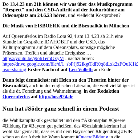
Do 13.4.23 um 21h können wir was über das Musikprogramm
"Respect" und den CSD-Auftritt auf der Kulturbühne am
Odeonsplatz am 24.6.23 hören
, und vielleicht Kostproben?
Die Musik von EISBOERK und die Bisexualität in München
Auf Queeruferlos im Radio Lora 92,4 am 13.4.23 ab 21h eine
Stunde im Gespräch: IDAHOBIT und der CSD, das
Kulturprogramm auf dem Odeonsplatz, sonstige mögliche
Präsenzen, Treffen und aktuelle Ereignisse …
https://youtu.be/j9ohTemOxyM
- nachzuhören:
https://drive.google.com/file/d/1_sbPJj52fkgtTdR0q8tLxk2zFQuK1k
usp=sharing
Erster Nachruf auf
Leo Volleth
am Ende
Dann folgt demnächst:
mit Helen zu den Theorien hinter der
Bisexualität,
auch in der englischen Literatur, die weit vielfältiger ist
als die dt. Forschung und Wahrnehmung,
in der Redaktion
Queeruferlos
auf
http://lora924.de
Nun hat #Söder ganz schnell in einem Podcast
die Wahlkampftaktik geschaltet und den #Aktionsplan #Queere
#Bildung für #Bayern gut geheißen, das #Sozialministerium hat
wohl klar gemacht, dass es mit dem Bayrischen #Jugendring #BJR
schon an der Arbeit ist: Wann kommt #
QueereBildung
in die