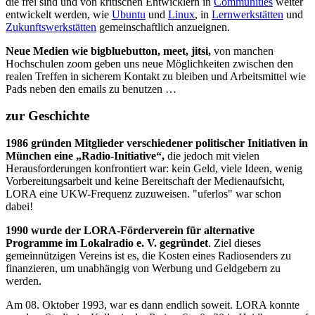
die frei sind und von kritischen Entwicklern in
Communities
weiter
entwickelt werden, wie
Ubuntu
und
Linux
, in
Lernwerkstätten
und
Zukunftswerkstätten
gemeinschaftlich anzueignen.
Neue Medien wie bigbluebutton, meet, jitsi,
von manchen
Hochschulen zoom geben uns neue Möglichkeiten zwischen den
realen Treffen in sicherem Kontakt zu bleiben und Arbeitsmittel wie
Pads neben den emails zu benutzen …
zur Geschichte
1986 gründen Mitglieder verschiedener politischer Initiativen in
München eine „Radio-Initiative“,
die jedoch mit vielen
Herausforderungen konfrontiert war: kein Geld, viele Ideen, wenig
Vorbereitungsarbeit und keine Bereitschaft der Medienaufsicht,
LORA eine UKW-Frequenz zuzuweisen. "uferlos" war schon
dabei!
1990 wurde der LORA-Förderverein für alternative
Programme im Lokalradio e. V. gegründet
. Ziel dieses
gemeinnützigen Vereins ist es, die Kosten eines Radiosenders zu
finanzieren, um unabhängig von Werbung und Geldgebern zu
werden.
Am 08. Oktober 1993, war es dann endlich soweit. LORA konnte