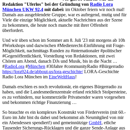
Redaktion "Uferlos" bei der Gründung von
Radio Lora
München UKW 92,4
mit dabei:
im Oktober feiern wir noch mal!
Damals aus ausgeblendete Gruppe, war es aufregend, mutig und für
Viele die einzige Möglichkeit, aktuelle Nachrichten aus der Szene
zu bekommen, die heute noch manche mit ihrer Offenheit
überfordert.
Und wir üben schon im Sommer am 8. Juli '23 mit morgens ab 10h
#Workshops und dazwischen #Medienrecht-Einführung mit Frage-
Möglichkeit, nachmittags Runden zu #internationaler #politischer
#Gegenöffentlichkeit, Vorstellung von Redaktionen, mit zwei
Chören am Abend, danach DJs und Musik, bis in die Nacht …
#
RadioLora
#
München
#30Jahre #communityRadio #Bürgerradio
https://lora924.de/abbout-us/lora-geschichte/
LORA-Geschichte
Radio Lora München im
EineWeltHaus
!
Damals erschien es noch revolutionär, ein eigenes Bürgerradio zu
haben, und die Landesmedienzentrale erfand reichlich Stolpersteine,
es zu verhindern, nur kommerzielle Privatsender waren vorgesehen
und bekommen richtige Finanzierung …
So brauchte es ein komplexes Konstrukt von Förderverein (mit 60.-
Euro im Jahr bist du dabei und bekommst als Neumitglied von mir
ein Abendessen spendiert!) und gemeinnützige
GmbH
, etliche
Tausender Sicherungs-Rücklagen und die ganze Sende-Anlage aus