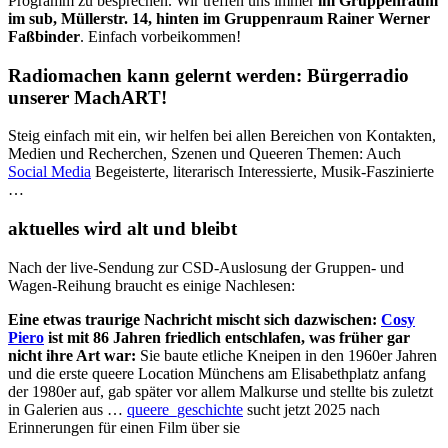
Programm zu besprechen. Wir treffen uns immer
im Gruppenraum
im sub, Müllerstr. 14, hinten im Gruppenraum Rainer Werner
Faßbinder
. Einfach vorbeikommen!
Radiomachen kann gelernt werden: Bürgerradio
unserer MachART!
Steig einfach mit ein, wir helfen bei allen Bereichen von Kontakten,
Medien und Recherchen, Szenen und Queeren Themen: Auch
Social Media
Begeisterte, literarisch Interessierte, Musik-Faszinierte
…
aktuelles wird alt und bleibt
Nach der live-Sendung zur CSD-Auslosung der Gruppen- und
Wagen-Reihung braucht es einige Nachlesen:
Eine etwas traurige Nachricht mischt sich dazwischen:
Cosy
Piero
ist mit 86 Jahren friedlich entschlafen, was früher gar
nicht ihre Art war:
Sie baute etliche Kneipen in den 1960er Jahren
und die erste queere Location Münchens am Elisabethplatz anfang
der 1980er auf, gab später vor allem Malkurse und stellte bis zuletzt
in Galerien aus …
queere_geschichte
sucht jetzt 2025 nach
Erinnerungen für einen Film über sie