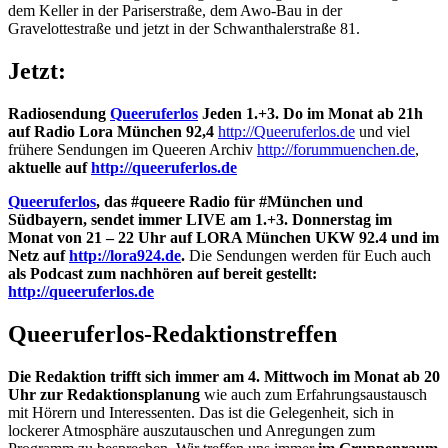
dem Keller in der Pariserstraße, dem Awo-Bau in der
Gravelottestraße und jetzt in der Schwanthalerstraße 81.
Jetzt:
Radiosendung
Queeruferlos
Jeden 1.+3. Do im Monat ab 21h
auf Radio Lora München 92,4
http://Queeruferlos.de
und viel
frühere Sendungen im Queeren Archiv
http://forummuenchen.de
,
aktuelle auf
http://queeruferlos.de
Queeruferlos
, das #queere Radio für #München und
Südbayern, sendet immer LIVE am 1.+3. Donnerstag im
Monat von 21 – 22 Uhr auf LORA München UKW 92.4 und im
Netz auf
http://lora924.de
.
Die Sendungen werden für Euch auch
als Podcast zum nachhören auf bereit gestellt:
http://queeruferlos.de
Queeruferlos-Redaktionstreffen
Die Redaktion trifft sich immer am 4. Mittwoch im Monat ab 20
Uhr zur Redaktionsplanung
wie auch zum Erfahrungsaustausch
mit Hörern und Interessenten. Das ist die Gelegenheit, sich in
lockerer Atmosphäre auszutauschen und Anregungen zum