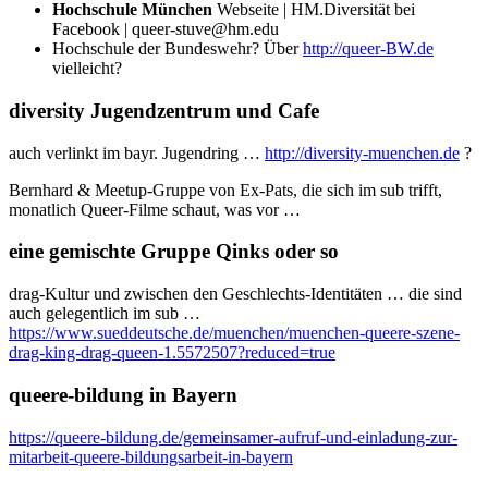
Hochschule München
Webseite | HM.Diversität bei
Facebook | queer-stuve@hm.edu
Hochschule der Bundeswehr? Über
http://queer-BW.de
vielleicht?
diversity Jugendzentrum und Cafe
auch verlinkt im bayr. Jugendring …
http://diversity-muenchen.de
?
Bernhard & Meetup-Gruppe von Ex-Pats, die sich im sub trifft,
monatlich Queer-Filme schaut, was vor …
eine gemischte Gruppe Qinks oder so
drag-Kultur und zwischen den Geschlechts-Identitäten … die sind
auch gelegentlich im sub …
https://www.sueddeutsche.de/muenchen/muenchen-queere-szene-
drag-king-drag-queen-1.5572507?reduced=true
queere-bildung in Bayern
https://queere-bildung.de/gemeinsamer-aufruf-und-einladung-zur-
mitarbeit-queere-bildungsarbeit-in-bayern