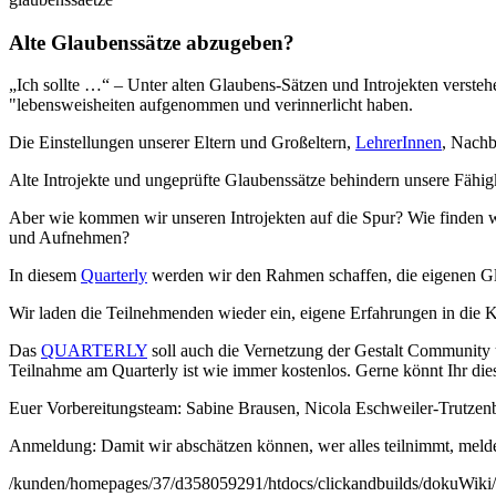
Alte Glaubenssätze abzugeben?
„Ich sollte …“ – Unter alten Glaubens-Sätzen und Introjekten versteh
"lebensweisheiten aufgenommen und verinnerlicht haben.
Die Einstellungen unserer Eltern und Großeltern,
LehrerInnen
, Nachb
Alte Introjekte und ungeprüfte Glaubenssätze behindern unsere Fähi
Aber wie kommen wir unseren Introjekten auf die Spur? Wie finden w
und Aufnehmen?
In diesem
Quarterly
werden wir den Rahmen schaffen, die eigenen Gla
Wir laden die Teilnehmenden wieder ein, eigene Erfahrungen in die
Das
QUARTERLY
soll auch die Vernetzung der Gestalt Community u
Teilnahme am Quarterly ist wie immer kostenlos. Gerne könnt Ihr dies
Euer Vorbereitungsteam: Sabine Brausen, Nicola Eschweiler-Trutzenb
Anmeldung: Damit wir abschätzen können, wer alles teilnimmt, meldet
/kunden/homepages/37/d358059291/htdocs/clickandbuilds/dokuWiki/