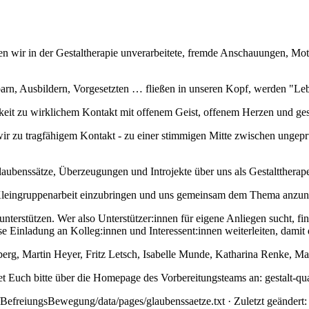
en wir in der Gestaltherapie unverarbeitete, fremde Anschauungen, Mot
arn, Ausbildern, Vorgesetzten … fließen in unseren Kopf, werden "Le
gkeit zu wirklichem Kontakt mit offenem Geist, offenem Herzen und ge
ir zu tragfähigem Kontakt - zu einer stimmigen Mitte zwischen ungep
ubenssätze, Überzeugungen und Introjekte über uns als Gestalttherap
 Kleingruppenarbeit einzubringen und uns gemeinsam dem Thema anzun
nterstützen. Wer also Unterstützer:innen für eigene Anliegen sucht, f
e Einladung an Kolleg:innen und Interessent:innen weiterleiten, damit d
erg, Martin Heyer, Fritz Letsch, Isabelle Munde, Katharina Renke, Ma
 Euch bitte über die Homepage des Vorbereitungsteams an: gestalt-qua
BefreiungsBewegung/data/pages/glaubenssaetze.txt
· Zuletzt geändert