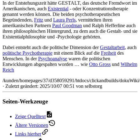
In der Entstehungszeit hätte GESTALT, das deutsche Fremdwort im
Amerikanischen, auch
Existential
- oder Konzentrationstherapie
genannt werden können. Die beiden psychotherapeutischen
Begründenden,
Fritz
und
Laura Perls
, vermittelten ihren
amerikanischen Partnern
Paul Goodman
und Ralph Hefferline auch
ihren philosophischen Hintergrund, zu dem auch die Gestalt- und sie
Existentialphilosophie und -Psychologie gehörten.
Dabei entsteht auch die politische Dimension der
Gestaltarbeit
, auch
politische Psychotherapie
mit einem Blick auf die
Freiheit
des
Menschen. In der
Psychoanalyse
waren die politischen
Entwicklungen abgespalten worden … wie
Otto Gross
und
Wilhelm
Reich
/kunden/homepages/37/d358059291/htdocs/clickandbuilds/dokuWiki/B
· Zuletzt geändert: 2025/10/07 00:51 von
selbstorg
Seiten-Werkzeuge
Zeige Quelltext
Ältere Versionen
Links hierher