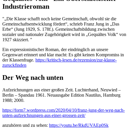
Industrieroman
"„Die Klasse schafft noch keine Gemeinschaft, obwohl sie die
Gemeinschaftsentwicklung fördert“, schrieb Franz Jung in „Das
Erbe“ (Jung 1929, S. 178f.). Gemeinschaftsbildung zwischen
sozialer und nationaler Zugehörigkeit wird in „Gequältes Volk“ von
1927 skizziert. "
Ein expressionistischer Roman, der eindringlich an unsere
Gegenwart erinnert und klar macht: Es gibt keinen Kompromiss in
der Klassenfrage.
https://kritisch-lesen.de/rezension/zur-klasse-
zuruckfinden
Der Weg nach unten
Aufzeichnungen aus einer großen Zeit. Luchterhand, Neuwied –
Berlin – Spandau 1961. Neuausgabe Edition Nautilus, Hamburg
1988; 2000.
https://form7.wordpress.com/2020/04/10/franz-jung-der-weg-nach-
unten-aufzeichnungen-aus-einer-grossen-zeit/
anzuhören und zu sehen:
https://youtu.be/RkdUVAEp0Sk