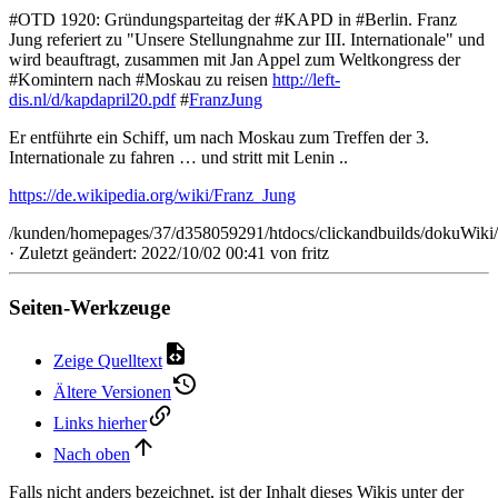
#OTD 1920: Gründungsparteitag der #KAPD in #Berlin. Franz
Jung referiert zu "Unsere Stellungnahme zur III. Internationale" und
wird beauftragt, zusammen mit Jan Appel zum Weltkongress der
#Komintern nach #Moskau zu reisen
http://left-
dis.nl/d/kapdapril20.pdf
#
FranzJung
Er entführte ein Schiff, um nach Moskau zum Treffen der 3.
Internationale zu fahren … und stritt mit Lenin ..
https://de.wikipedia.org/wiki/Franz_Jung
/kunden/homepages/37/d358059291/htdocs/clickandbuilds/dokuWiki/
· Zuletzt geändert: 2022/10/02 00:41 von
fritz
Seiten-Werkzeuge
Zeige Quelltext
Ältere Versionen
Links hierher
Nach oben
Falls nicht anders bezeichnet, ist der Inhalt dieses Wikis unter der