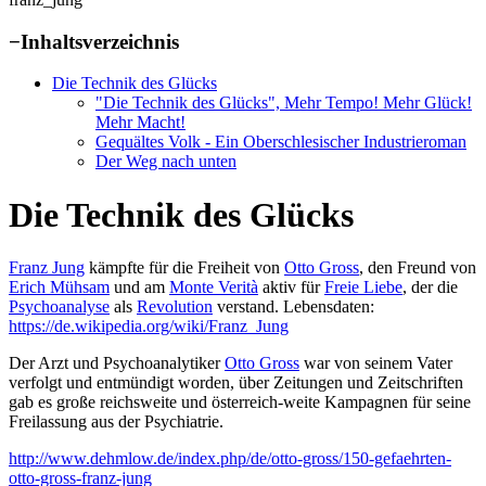
−
Inhaltsverzeichnis
Die Technik des Glücks
"Die Technik des Glücks", Mehr Tempo! Mehr Glück!
Mehr Macht!
Gequältes Volk - Ein Oberschlesischer Industrieroman
Der Weg nach unten
Die Technik des Glücks
Franz Jung
kämpfte für die Freiheit von
Otto Gross
, den Freund von
Erich Mühsam
und am
Monte Verità
aktiv für
Freie Liebe
, der die
Psychoanalyse
als
Revolution
verstand. Lebensdaten:
https://de.wikipedia.org/wiki/Franz_Jung
Der Arzt und Psychoanalytiker
Otto Gross
war von seinem Vater
verfolgt und entmündigt worden, über Zeitungen und Zeitschriften
gab es große reichsweite und österreich-weite Kampagnen für seine
Freilassung aus der Psychiatrie.
http://www.dehmlow.de/index.php/de/otto-gross/150-gefaehrten-
otto-gross-franz-jung